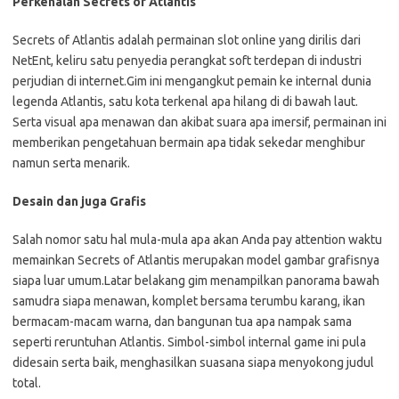
Perkenalan Secrets of Atlantis
Secrets of Atlantis adalah permainan slot online yang dirilis dari
NetEnt, keliru satu penyedia perangkat soft terdepan di industri
perjudian di internet.Gim ini mengangkut pemain ke internal dunia
legenda Atlantis, satu kota terkenal apa hilang di di bawah laut.
Serta visual apa menawan dan akibat suara apa imersif, permainan ini
memberikan pengetahuan bermain apa tidak sekedar menghibur
namun serta menarik.
Desain dan juga Grafis
Salah nomor satu hal mula-mula apa akan Anda pay attention waktu
memainkan Secrets of Atlantis merupakan model gambar grafisnya
siapa luar umum.Latar belakang gim menampilkan panorama bawah
samudra siapa menawan, komplet bersama terumbu karang, ikan
bermacam-macam warna, dan bangunan tua apa nampak sama
seperti reruntuhan Atlantis. Simbol-simbol internal game ini pula
didesain serta baik, menghasilkan suasana siapa menyokong judul
total.