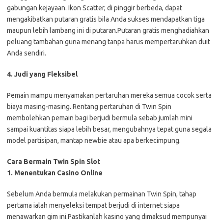
gabungan kejayaan. Ikon Scatter, di pinggir berbeda, dapat
mengakibatkan putaran gratis bila Anda sukses mendapatkan tiga
maupun lebih lambang ini di putaran.Putaran gratis menghadiahkan
peluang tambahan guna menang tanpa harus mempertaruhkan duit
Anda sendiri.
4. Judi yang Fleksibel
Pemain mampu menyamakan pertaruhan mereka semua cocok serta
biaya masing-masing. Rentang pertaruhan di Twin Spin
membolehkan pemain bagi berjudi bermula sebab jumlah mini
sampai kuantitas siapa lebih besar, mengubahnya tepat guna segala
model partisipan, mantap newbie atau apa berkecimpung.
Cara Bermain Twin Spin Slot
1. Menentukan Casino Online
Sebelum Anda bermula melakukan permainan Twin Spin, tahap
pertama ialah menyeleksi tempat berjudi di internet siapa
menawarkan gim ini.Pastikanlah kasino yang dimaksud mempunyai