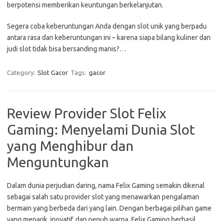
berpotensi memberikan keuntungan berkelanjutan.
Segera coba keberuntungan Anda dengan slot unik yang berpadu
antara rasa dan keberuntungan ini – karena siapa bilang kuliner dan
judi slot tidak bisa bersanding manis?…
Category:
Slot Gacor
Tags:
gacor
Review Provider Slot Felix
Gaming: Menyelami Dunia Slot
yang Menghibur dan
Menguntungkan
Dalam dunia perjudian daring, nama Felix Gaming semakin dikenal
sebagai salah satu provider slot yang menawarkan pengalaman
bermain yang berbeda dari yang lain. Dengan berbagai pilihan game
yang menarik, inovatif, dan penuh warna, Felix Gaming berhasil