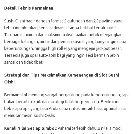
Detail Teknis Permainan
Sushi Oishi hadir dengan format 5 gulungan dan 25 payline yang
tetap memberikan sensasi dinamis tanpa terlihat terlalu rumit.
Taruhan minimum dan maksimum disesuaikan untuk menjangkau
berbagai kalangan, mulai dari pemain kasual yang hanya ingin coba
keberuntungan, hingga high roller yang mengejar jackpot besar.
Tersedia juga opsi auto-spin bagi yang ingin sesi bermain lebih
santai dan tidak ribet.
Strategi dan Tips Maksimalkan Kemenangan di Slot Sushi
Oishi
Bermain slot memang sangat bergantung pada keberuntungan, tapi
bukan berarti teknik dan strategi tidak berpengaruh. Berikut ini
beberapa tips yang bisa Anda coba untuk meraih hasil optimal saat
memutar mesin Sushi Oishi:
Kenali Nilai Setiap Simbol:
Pahami terlebih dahulu nilai simbol