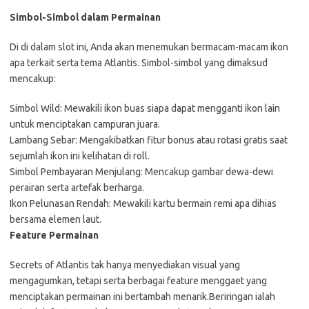
Simbol-Simbol dalam Permainan
Di di dalam slot ini, Anda akan menemukan bermacam-macam ikon
apa terkait serta tema Atlantis. Simbol-simbol yang dimaksud
mencakup:
Simbol Wild: Mewakili ikon buas siapa dapat mengganti ikon lain
untuk menciptakan campuran juara.
Lambang Sebar: Mengakibatkan fitur bonus atau rotasi gratis saat
sejumlah ikon ini kelihatan di roll.
Simbol Pembayaran Menjulang: Mencakup gambar dewa-dewi
perairan serta artefak berharga.
Ikon Pelunasan Rendah: Mewakili kartu bermain remi apa dihias
bersama elemen laut.
Feature Permainan
Secrets of Atlantis tak hanya menyediakan visual yang
mengagumkan, tetapi serta berbagai feature menggaet yang
menciptakan permainan ini bertambah menarik.Beriringan ialah