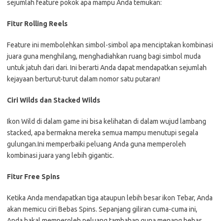
sejumlah feature pokok apa mampu Anda temukan:
Fitur Rolling Reels
Feature ini membolehkan simbol-simbol apa menciptakan kombinasi
juara guna menghilang, menghadiahkan ruang bagi simbol muda
untuk jatuh dari dari. Ini berarti Anda dapat mendapatkan sejumlah
kejayaan berturut-turut dalam nomor satu putaran!
Ciri Wilds dan Stacked Wilds
Ikon Wild di dalam game ini bisa kelihatan di dalam wujud lambang
stacked, apa bermakna mereka semua mampu menutupi segala
gulungan.Ini memperbaiki peluang Anda guna memperoleh
kombinasi juara yang lebih gigantic.
Fitur Free Spins
Ketika Anda mendapatkan tiga ataupun lebih besar ikon Tebar, Anda
akan memicu ciri Bebas Spins. Sepanjang giliran cuma-cuma ini,
Anda bakal memperoleh peluang tambahan guna menang bebas