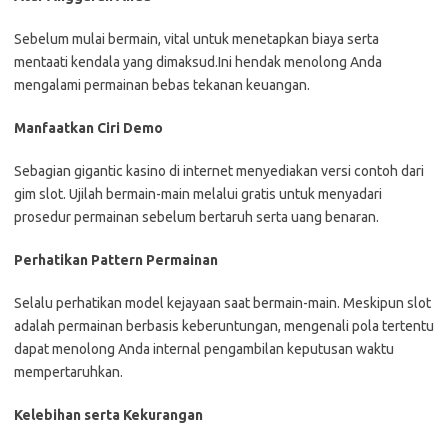
Sebelum mulai bermain, vital untuk menetapkan biaya serta
mentaati kendala yang dimaksud.Ini hendak menolong Anda
mengalami permainan bebas tekanan keuangan.
Manfaatkan Ciri Demo
Sebagian gigantic kasino di internet menyediakan versi contoh dari
gim slot. Ujilah bermain-main melalui gratis untuk menyadari
prosedur permainan sebelum bertaruh serta uang benaran.
Perhatikan Pattern Permainan
Selalu perhatikan model kejayaan saat bermain-main. Meskipun slot
adalah permainan berbasis keberuntungan, mengenali pola tertentu
dapat menolong Anda internal pengambilan keputusan waktu
mempertaruhkan.
Kelebihan serta Kekurangan