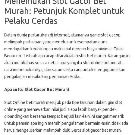
Menemukan Slot Gacor Bet
Murah: Petunjuk Komplet untuk
Pelaku Cerdas
Dalam dunia pertaruhan di internet, utamanya game slot gacor,
melimpah partisipan yang menelusuri kesempatan guna
mendapatkan keuntungan maksimal dengan biaya minimal. Tidak
Benar no. 1 istilah apa acap dilacak ialah slot bet murah. Karangan ini
akan membahas secara detail apa yang itu slot online bet murah,
cara menemukannya, dan saran serta cara untuk mengoptimalkan
pengalaman melakukan permainan Anda.
Apaan Itu Slot Gacor Bet Murah?
Slot Online bet murah merujuk pada tipe taruhan dalam gim slot
online yang menawarkan nilai judi siapa lebih banyak pendek
dibandingkan bersama tempat berjudi lain-lain.Ini sangat menarik
untuk pemain apa ingin meraih pengalaman bermain-main tidak ada
harus mengeluarkan melimpah duit. Serta slot gacor bet murah,