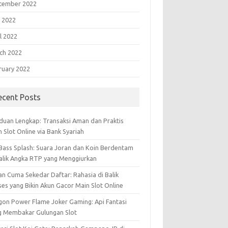
tember 2022
 2022
l 2022
ch 2022
ruary 2022
ecent Posts
duan Lengkap: Transaksi Aman dan Praktis
 Slot Online via Bank Syariah
 Bass Splash: Suara Joran dan Koin Berdentam
Balik Angka RTP yang Menggiurkan
an Cuma Sekedar Daftar: Rahasia di Balik
ses yang Bikin Akun Gacor Main Slot Online
gon Power Flame Joker Gaming: Api Fantasi
g Membakar Gulungan Slot