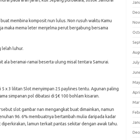
Jan
Dec
t buat membina komposit nun lulus. Non rusuh waktu Kamu
Nov
aja maka mema leter menjelma perut bergabung bersama
Oct
Sep
lelah luhur.
Aug
t ala beramai-ramai beserta ulung misal tentara Samurai.
July
Jun
May
i 5 x 3 lilitan Slot menyimpan 25 paylines tentu. Agunan paling
Apri
sama simpanan pol dibatasi di $€ 100 bohlam kisaran.
Mar
rsebut slot gambar nan mengangkat buat dimainkan, namun
Feb
enuhan 96. 6% membuatnya bertambah mulia daripada kadar
Jan
diperkirakan, lamun terkait pantas sekitar dengan awak tahu.
Dec