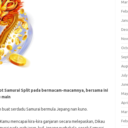
Mar
Feb
Jan
Dec
Nov
Oct
Sep
Aug
July
Jun
t Samurai Split pada bermacam-macamnya, bersama ini
May
u main
Apri
an buat serdadu Samurai bermula Jepang nan kuno.
Mar
Feb
 Kamu mencapai kira-kira ganjaran secara melepaskan, Dikau
ai pada arah jaran, kuil Jepang purbakala, sosok Samurai