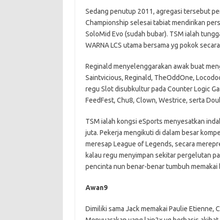
Sedang penutup 2011, agregasi tersebut pe
Championship selesai tabiat mendirikan per
SoloMid Evo (sudah bubar). TSM ialah tung
WARNA LCS utama bersama yg pokok secara m
Reginald menyelenggarakan awak buat meng
Saintvicious, Reginald, TheOddOne, Locodoc
regu Slot disubkultur pada Counter Logic 
FeedFest, Chu8, Clown, Westrice, serta Doubl
TSM ialah kongsi eSports menyesatkan indah
juta. Pekerja mengikuti di dalam besar komp
meresap League of Legends, secara merepres
kalau regu menyimpan sekitar pergelutan pa
pencinta nun benar-benar tumbuh memakai b
Awan9
Dimiliki sama Jack memakai Paulie Etienne,