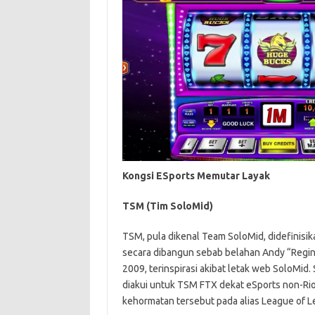
Kongsi ESports Memutar Layak
TSM (Tim SoloMid)
TSM, pula dikenal Team SoloMid, didefinis
secara dibangun sebab belahan Andy “Regin
2009, terinspirasi akibat letak web SoloMid
diakui untuk TSM FTX dekat eSports non-Rio
kehormatan tersebut pada alias League of L