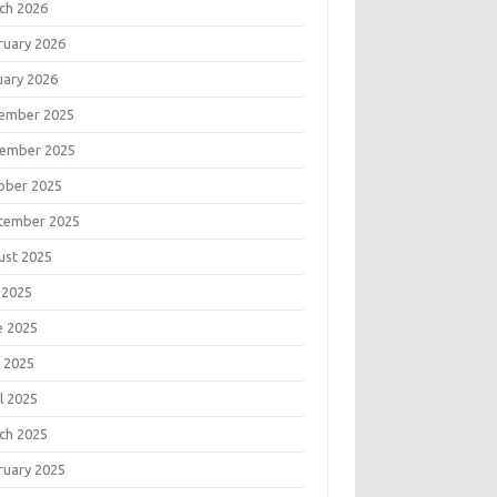
ch 2026
ruary 2026
uary 2026
ember 2025
ember 2025
ober 2025
tember 2025
ust 2025
 2025
e 2025
 2025
l 2025
ch 2025
ruary 2025