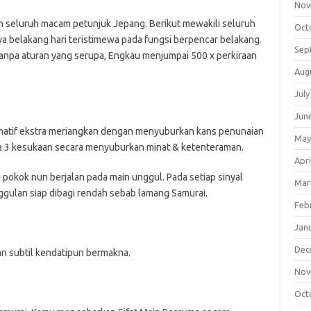
Nov
n seluruh macam petunjuk Jepang. Berikut mewakili seluruh
Oct
aya belakang hari teristimewa pada fungsi berpencar belakang.
Sep
anpa aturan yang serupa, Engkau menjumpai 500 x perkiraan
Aug
July
Jun
ernatif ekstra meriangkan dengan menyuburkan kans penunaian
May
ya 3 kesukaan secara menyuburkan minat & ketenteraman.
Apri
okok nun berjalan pada main unggul. Pada setiap sinyal
Mar
ggulan siap dibagi rendah sebab lamang Samurai.
Feb
Jan
Dec
n subtil kendatipun bermakna.
Nov
Oct