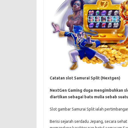
Catatan slot Samurai Split (Nextgen)
NextGen Gaming duga mengimbuhkan slo
diartikan sebagai batu mulia sebab suat
Slot gambar Samurai Split ialah pertimbang
Berisi sejarah serdadu Jepang, secara sehat
memandang karakter nan betul semacam Samur