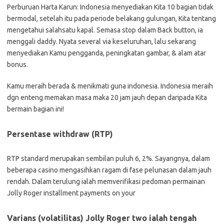
Perburuan Harta Karun: Indonesia menyediakan Kita 10 bagian tidak
bermodal, setelah itu pada periode belakang gulungan, Kita tentang
mengetahui salahsatu kapal. Semasa stop dalam Back button, ia
menggali daddy. Nyata several via keseluruhan, lalu sekarang
menyediakan Kamu pengganda, peningkatan gambar, & alam atar
bonus.
Kamu meraih berada & menikmati guna indonesia. Indonesia meraih
dgn enteng memakan masa maka 20 jam jauh depan daripada Kita
bermain bagian ini!
Persentase withdraw (RTP)
RTP standard merupakan sembilan puluh 6, 2%. Sayangnya, dalam
beberapa casino mengasihkan ragam di fase pelunasan dalam jauh
rendah. Dalam terulung ialah memverifikasi pedoman permainan
Jolly Roger installment payments on your
Varians (volatilitas) Jolly Roger two ialah tengah