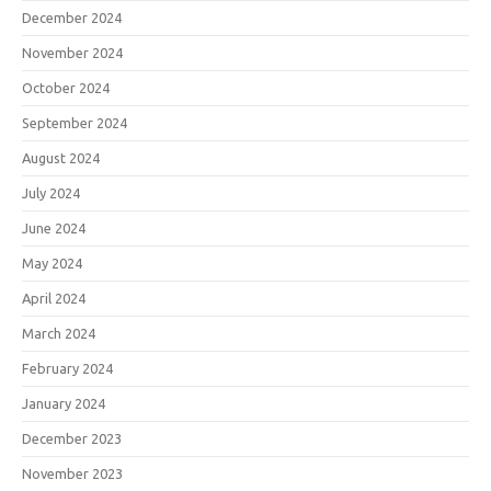
December 2024
November 2024
October 2024
September 2024
August 2024
July 2024
June 2024
May 2024
April 2024
March 2024
February 2024
January 2024
December 2023
November 2023