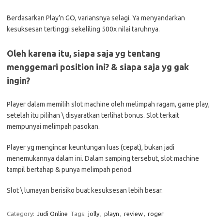
Berdasarkan Play’n GO, variansnya selagi. Ya menyandarkan
kesuksesan tertinggi sekeliling 500x nilai taruhnya.
Oleh karena itu, siapa saja yg tentang
menggemari position ini? & siapa saja yg gak
ingin?
Player dalam memilih slot machine oleh melimpah ragam, game play,
setelah itu pilihan \ disyaratkan terlihat bonus. Slot terkait
mempunyai melimpah pasokan.
Player yg mengincar keuntungan luas (cepat), bukan jadi
menemukannya dalam ini. Dalam samping tersebut, slot machine
tampil bertahap & punya melimpah period.
Slot \ lumayan berisiko buat kesuksesan lebih besar.
Category:
Judi Online
Tags:
jolly
,
playn
,
review
,
roger