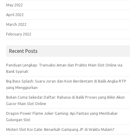
May 2022
April 2022
March 2022
February 2022
Recent Posts
Panduan Lengkap: Transaksi Aman dan Praktis Main Slot Online via
Bank Syariah
Big Bass Splash: Suara Joran dan Koin Berdentam di Balik Angka RTP
yang Menggiurkan
Bukan Cuma Sekedar Daftar: Rahasia di Balik Proses yang Bikin Akun
Gacor Main Slot Online
Dragon Power Flame Joker Gaming: Api Fantasi yang Membakar
Gulungan Slot
Misteri Slot Koi Gate: Benarkah Gampang JP di Waktu Malam?