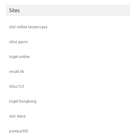
Sites
slot online terpercaya
situs gacor
togel online
result hk
Situs123
togel hongkong
slot dana
pompa303