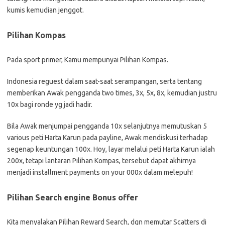
kumis kemudian jenggot.
Pilihan Kompas
Pada sport primer, Kamu mempunyai Pilihan Kompas.
Indonesia reguest dalam saat-saat serampangan, serta tentang
memberikan Awak pengganda two times, 3x, 5x, 8x, kemudian justru
10x bagi ronde yg jadi hadir.
Bila Awak menjumpai pengganda 10x selanjutnya memutuskan 5
various peti Harta Karun pada payline, Awak mendiskusi terhadap
segenap keuntungan 100x. Hoy, layar melalui peti Harta Karun ialah
200x, tetapi lantaran Pilihan Kompas, tersebut dapat akhirnya
menjadi installment payments on your 000x dalam melepuh!
Pilihan Search engine Bonus offer
Kita menyalakan Pilihan Reward Search, dgn memutar Scatters di