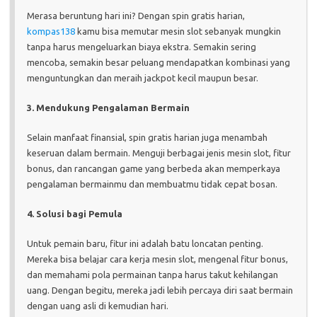
Merasa beruntung hari ini? Dengan spin gratis harian,
kompas138
kamu bisa memutar mesin slot sebanyak mungkin
tanpa harus mengeluarkan biaya ekstra. Semakin sering
mencoba, semakin besar peluang mendapatkan kombinasi yang
menguntungkan dan meraih jackpot kecil maupun besar.
3. Mendukung Pengalaman Bermain
Selain manfaat finansial, spin gratis harian juga menambah
keseruan dalam bermain. Menguji berbagai jenis mesin slot, fitur
bonus, dan rancangan game yang berbeda akan memperkaya
pengalaman bermainmu dan membuatmu tidak cepat bosan.
4. Solusi bagi Pemula
Untuk pemain baru, fitur ini adalah batu loncatan penting.
Mereka bisa belajar cara kerja mesin slot, mengenal fitur bonus,
dan memahami pola permainan tanpa harus takut kehilangan
uang. Dengan begitu, mereka jadi lebih percaya diri saat bermain
dengan uang asli di kemudian hari.