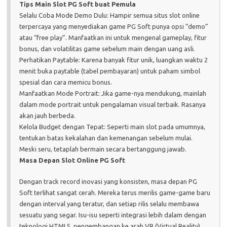
Tips Main Slot PG Soft buat Pemula
Selalu Coba Mode Demo Dulu: Hampir semua situs slot online
terpercaya yang menyediakan game PG Soft punya opsi “demo”
atau “free play”. Manfaatkan ini untuk mengenal gameplay, fitur
bonus, dan volatilitas game sebelum main dengan uang asli.
Perhatikan Paytable: Karena banyak fitur unik, luangkan waktu 2
menit buka paytable (tabel pembayaran) untuk paham simbol
spesial dan cara memicu bonus.
Manfaatkan Mode Portrait: Jika game-nya mendukung, mainlah
dalam mode portrait untuk pengalaman visual terbaik. Rasanya
akan jauh berbeda.
Kelola Budget dengan Tepat: Seperti main slot pada umumnya,
tentukan batas kekalahan dan kemenangan sebelum mulai.
Meski seru, tetaplah bermain secara bertanggung jawab.
Masa Depan Slot Online PG Soft
Dengan track record inovasi yang konsisten, masa depan PG
Soft terlihat sangat cerah. Mereka terus merilis game-game baru
dengan interval yang teratur, dan setiap rilis selalu membawa
sesuatu yang segar. Isu-isu seperti integrasi lebih dalam dengan
teknologi HTML5, pengembangan ke arah VR (Virtual Reality),