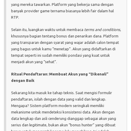
yang mereka tawarkan. Platform yang bekerja sama dengan
banyak provider game ternama biasanya lebih fair dalam hal
RTP.
Selain itu, luangkan waktu untuk membaca
terms and conditions
,
khususnya bagian tentang bonus dan penarikan dana. Platform
yang transparan dengan syarat yang wajar adalah calon tempat
yang bagus untuk kamu “menetap”. Akun yang didaftarkan di
tempat seperti ini sudah memiliki pondasi yang kuat untuk
menjadi akun yang “sehat”.
Ritual Pendaftaran: Membuat Akun yang “Dikenali”
dengan Baik
Sekarang kita masuk ke tahap teknis. Saat mengisi formulir
pendaftaran, isilah dengan data yang valid dan lengkap.
Mengapa? Sistem platform modern seringkali memiliki
mekanisme untuk mendeteksi konsistensi data. Akun dengan
data lengkap dan asli cenderung dianggap sebagai akun yang
serius dan legitimate, bukan akun “bonus hunter” yang dibuat