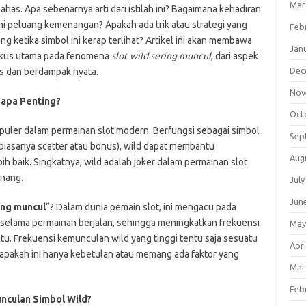
Mar
ahas. Apa sebenarnya arti dari istilah ini? Bagaimana kehadiran
i peluang kemenangan? Apakah ada trik atau strategi yang
Feb
ketika simbol ini kerap terlihat? Artikel ini akan membawa
Jan
okus utama pada fenomena
slot wild sering muncul
, dari aspek
Dec
is dan berdampak nyata.
Nov
gapa Penting?
Oct
populer dalam permainan slot modern. Berfungsi sebagai simbol
Sep
 biasanya scatter atau bonus), wild dapat membantu
Aug
baik. Singkatnya, wild adalah joker dalam permainan slot
enang.
July
Jun
ring muncul
“? Dalam dunia pemain slot, ini mengacu pada
 selama permainan berjalan, sehingga meningkatkan frekuensi
May
u. Frekuensi kemunculan wild yang tinggi tentu saja sesuatu
Apri
apakah ini hanya kebetulan atau memang ada faktor yang
Mar
Feb
nculan Simbol Wild?