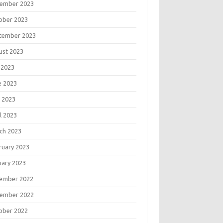
ember 2023
ober 2023
tember 2023
ust 2023
 2023
e 2023
 2023
l 2023
ch 2023
ruary 2023
uary 2023
ember 2022
ember 2022
ober 2022