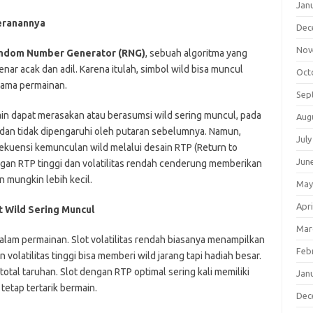
Jan
eranannya
Dec
Nov
ndom Number Generator (RNG)
, sebuah algoritma yang
ar acak dan adil. Karena itulah, simbol wild bisa muncul
Oct
elama permainan.
Sep
in dapat merasakan atau berasumsi wild sering muncul, pada
Aug
dan tidak dipengaruhi oleh putaran sebelumnya. Namun,
July
uensi kemunculan wild melalui desain RTP (Return to
Jun
dengan RTP tinggi dan volatilitas rendah cenderung memberikan
n mungkin lebih kecil.
May
Apri
t Wild Sering Muncul
Mar
dalam permainan. Slot volatilitas rendah biasanya menampilkan
Feb
n volatilitas tinggi bisa memberi wild jarang tapi hadiah besar.
tal taruhan. Slot dengan RTP optimal sering kali memiliki
Jan
etap tertarik bermain.
Dec