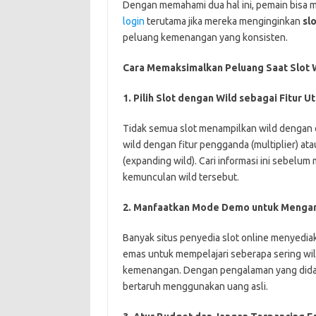
Dengan memahami dua hal ini, pemain bisa m
login
terutama jika mereka menginginkan
sl
peluang kemenangan yang konsisten.
Cara Memaksimalkan Peluang Saat Slot W
1. Pilih Slot dengan Wild sebagai Fitur U
Tidak semua slot menampilkan wild dengan
wild dengan fitur pengganda (multiplier) 
(expanding wild). Cari informasi ini sebelu
kemunculan wild tersebut.
2. Manfaatkan Mode Demo untuk Mengam
Banyak situs penyedia slot online menyediak
emas untuk mempelajari seberapa sering wi
kemenangan. Dengan pengalaman yang didapa
bertaruh menggunakan uang asli.