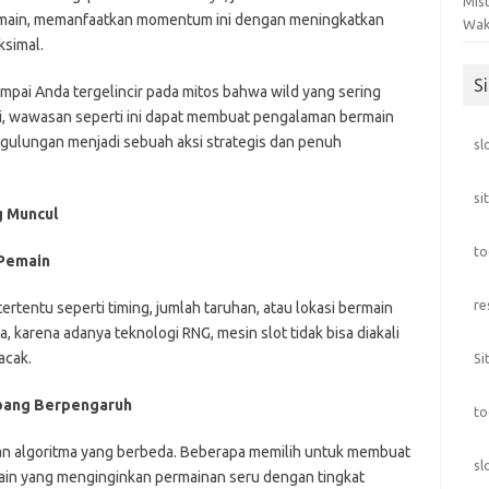
Mis
ermain, memanfaatkan momentum ini dengan meningkatkan
Wak
ksimal.
S
sampai Anda tergelincir pada mitos bahwa wild yang sering
, wawasan seperti ini dapat membuat pengalaman bermain
ar gulungan menjadi sebuah aksi strategis dan penuh
sl
si
g Muncul
to
 Pemain
re
tentu seperti timing, jumlah taruhan, atau lokasi bermain
 karena adanya teknologi RNG, mesin slot tidak bisa diakali
acak.
Si
mbang Berpengaruh
to
an algoritma yang berbeda. Beberapa memilih untuk membuat
sl
main yang menginginkan permainan seru dengan tingkat