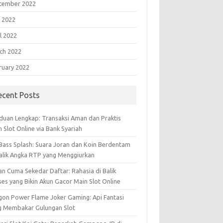
tember 2022
 2022
l 2022
ch 2022
ruary 2022
ecent Posts
duan Lengkap: Transaksi Aman dan Praktis
 Slot Online via Bank Syariah
 Bass Splash: Suara Joran dan Koin Berdentam
Balik Angka RTP yang Menggiurkan
an Cuma Sekedar Daftar: Rahasia di Balik
ses yang Bikin Akun Gacor Main Slot Online
gon Power Flame Joker Gaming: Api Fantasi
g Membakar Gulungan Slot