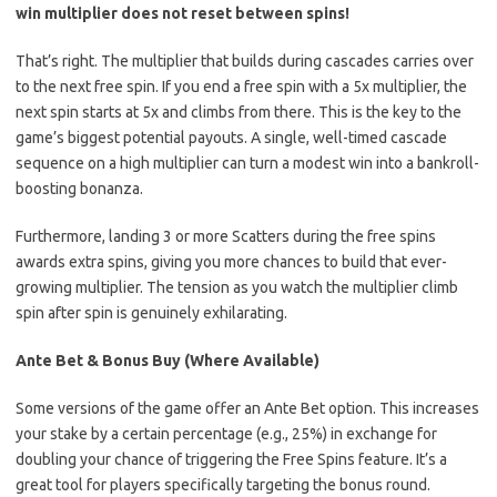
win multiplier does not reset between spins!
That’s right. The multiplier that builds during cascades carries over
to the next free spin. If you end a free spin with a 5x multiplier, the
next spin starts at 5x and climbs from there. This is the key to the
game’s biggest potential payouts. A single, well-timed cascade
sequence on a high multiplier can turn a modest win into a bankroll-
boosting bonanza.
Furthermore, landing 3 or more Scatters during the free spins
awards extra spins, giving you more chances to build that ever-
growing multiplier. The tension as you watch the multiplier climb
spin after spin is genuinely exhilarating.
Ante Bet & Bonus Buy (Where Available)
Some versions of the game offer an Ante Bet option. This increases
your stake by a certain percentage (e.g., 25%) in exchange for
doubling your chance of triggering the Free Spins feature. It’s a
great tool for players specifically targeting the bonus round.