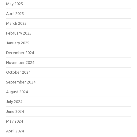
May 2025
April 2025
March 2025
February 2025
January 2025
December 2024
November 2024
October 2024
September 2024
August 2024
July 2024
June 2024
May 2024
April 2024