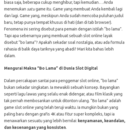
biasa saja, beberapa cukup menghibur, tapi kemudian… Anda
menemukan
satu
game itu. Game yang membuat Anda kembali lagi
dan lagi. Game yang, meskipun Anda sudah mencoba puluhan judul
baru, tetap punya tempat khusus di hati (dan di tab browser).
Fenomena ini sering disebut para pemain dengan istilah “bo lama”.
Tapi apa sebenarnya yang membuat sebuah slot online layak
disebut “bo lama”? Apakah sekadar soal nostalgia, atau ada formula
rahasia di balik daya tariknya yang abadi? Mari kita bahas lebih
dalam.
Mengurai Makna “Bo Lama” di Dunia Slot Digital
Dalam percakapan santai para penggemar slot online, “bo lama”
bukan sekadar singkatan. Ia mewakili sebuah konsep. Bayangkan
seperti lagu lawas yang selalu enak didengar, atau film klasik yang
tak pernah membosankan untuk ditonton ulang. “Bo lama” adalah
game slot online yang telah teruji waktu. Ia mungkin bukan yang
paling baru dengan grafis 4K atau fitur super kompleks, tapi ia
menawarkan sesuatu yang lebih bernilai:
kenyamanan, keandalan,
dan kesenangan yang konsisten
.