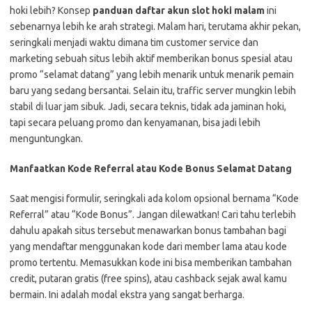
hoki lebih? Konsep
panduan daftar akun slot hoki malam
ini
sebenarnya lebih ke arah strategi. Malam hari, terutama akhir pekan,
seringkali menjadi waktu dimana tim customer service dan
marketing sebuah situs lebih aktif memberikan bonus spesial atau
promo “selamat datang” yang lebih menarik untuk menarik pemain
baru yang sedang bersantai. Selain itu, traffic server mungkin lebih
stabil di luar jam sibuk. Jadi, secara teknis, tidak ada jaminan hoki,
tapi secara peluang promo dan kenyamanan, bisa jadi lebih
menguntungkan.
Manfaatkan Kode Referral atau Kode Bonus Selamat Datang
Saat mengisi formulir, seringkali ada kolom opsional bernama “Kode
Referral” atau “Kode Bonus”. Jangan dilewatkan! Cari tahu terlebih
dahulu apakah situs tersebut menawarkan bonus tambahan bagi
yang mendaftar menggunakan kode dari member lama atau kode
promo tertentu. Memasukkan kode ini bisa memberikan tambahan
credit, putaran gratis (free spins), atau cashback sejak awal kamu
bermain. Ini adalah modal ekstra yang sangat berharga.