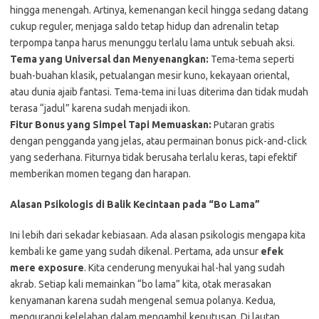
hingga menengah. Artinya, kemenangan kecil hingga sedang datang
cukup reguler, menjaga saldo tetap hidup dan adrenalin tetap
terpompa tanpa harus menunggu terlalu lama untuk sebuah aksi.
Tema yang Universal dan Menyenangkan:
Tema-tema seperti
buah-buahan klasik, petualangan mesir kuno, kekayaan oriental,
atau dunia ajaib fantasi. Tema-tema ini luas diterima dan tidak mudah
terasa “jadul” karena sudah menjadi ikon.
Fitur Bonus yang Simpel Tapi Memuaskan:
Putaran gratis
dengan pengganda yang jelas, atau permainan bonus pick-and-click
yang sederhana. Fiturnya tidak berusaha terlalu keras, tapi efektif
memberikan momen tegang dan harapan.
Alasan Psikologis di Balik Kecintaan pada “Bo Lama”
Ini lebih dari sekadar kebiasaan. Ada alasan psikologis mengapa kita
kembali ke game yang sudah dikenal. Pertama, ada unsur
efek
mere exposure
. Kita cenderung menyukai hal-hal yang sudah
akrab. Setiap kali memainkan “bo lama” kita, otak merasakan
kenyamanan karena sudah mengenal semua polanya. Kedua,
mengurangi kelelahan dalam mengambil keputusan. Di lautan