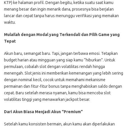
KTP) ke halaman profil. Dengan begitu, ketika suatu saat kamu
menang besar dan ingin menarik dana, prosesnya bisa berjalan
lancar dan cepat tanpa harus menunggu verifikasi yang memakan
waktu.
Mulailah dengan Modal yang Terkendali dan Pilih Game yang
Tepat
Akun baru, semangat baru. Tapi, jangan terbawa emosi. Tetapkan
budget harian atau mingguan yang siap kamu “hiburkan”. Untuk
permulaan, cobalah slot dengan volatilitas rendah hingga
menengah. Slot jenis ini memberikan kemenangan yang lebih sering
dengan nominal kecil, cocok untuk memahami mekanisme
permainan dan fitur-fitur bonus tanpa menghabiskan saldo dengan
cepat. Baru setelah merasa nyaman, kamu bisa mencoba slot
volatilitas tinggi yang menawarkan jackpot besar.
Dari Akun Biasa Menjadi Akun “Premium”
Setelah kamu konsisten bermain, akun kamu akan diperlakukan