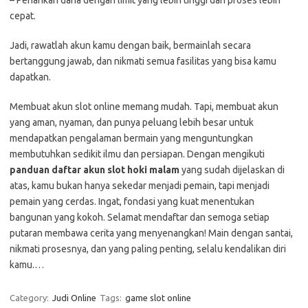
– Penarikan dana dengan limit yang lebih tinggi dan proses lebih
cepat.
Jadi, rawatlah akun kamu dengan baik, bermainlah secara
bertanggung jawab, dan nikmati semua fasilitas yang bisa kamu
dapatkan.
Membuat akun slot online memang mudah. Tapi, membuat akun
yang aman, nyaman, dan punya peluang lebih besar untuk
mendapatkan pengalaman bermain yang menguntungkan
membutuhkan sedikit ilmu dan persiapan. Dengan mengikuti
panduan daftar akun slot hoki malam
yang sudah dijelaskan di
atas, kamu bukan hanya sekedar menjadi pemain, tapi menjadi
pemain yang cerdas. Ingat, fondasi yang kuat menentukan
bangunan yang kokoh. Selamat mendaftar dan semoga setiap
putaran membawa cerita yang menyenangkan! Main dengan santai,
nikmati prosesnya, dan yang paling penting, selalu kendalikan diri
kamu.…
Category:
Judi Online
Tags:
game slot online