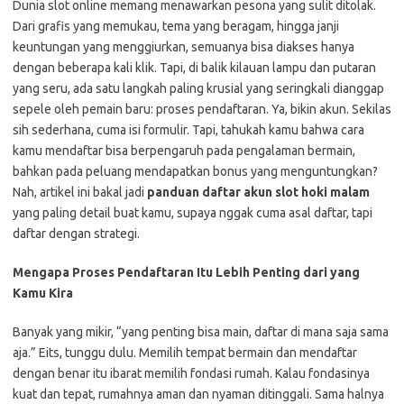
Dunia slot online memang menawarkan pesona yang sulit ditolak.
Dari grafis yang memukau, tema yang beragam, hingga janji
keuntungan yang menggiurkan, semuanya bisa diakses hanya
dengan beberapa kali klik. Tapi, di balik kilauan lampu dan putaran
yang seru, ada satu langkah paling krusial yang seringkali dianggap
sepele oleh pemain baru: proses pendaftaran. Ya, bikin akun. Sekilas
sih sederhana, cuma isi formulir. Tapi, tahukah kamu bahwa cara
kamu mendaftar bisa berpengaruh pada pengalaman bermain,
bahkan pada peluang mendapatkan bonus yang menguntungkan?
Nah, artikel ini bakal jadi
panduan daftar akun slot hoki malam
yang paling detail buat kamu, supaya nggak cuma asal daftar, tapi
daftar dengan strategi.
Mengapa Proses Pendaftaran Itu Lebih Penting dari yang
Kamu Kira
Banyak yang mikir, “yang penting bisa main, daftar di mana saja sama
aja.” Eits, tunggu dulu. Memilih tempat bermain dan mendaftar
dengan benar itu ibarat memilih fondasi rumah. Kalau fondasinya
kuat dan tepat, rumahnya aman dan nyaman ditinggali. Sama halnya