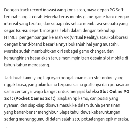
Dengan track record inovasi yang konsisten, masa depan PG Soft
terlihat sangat cerah. Mereka terus merilis game-game baru dengan
interval yang teratur, dan setiap rilis selalu membawa sesuatu yang
segar. Isu-isu seperti integrasi lebih dalam dengan teknologi
HTML5, pengembangan ke arah VR (Virtual Reality), atau kolaborasi
dengan brand-brand besar lainnya bukanlah hal yang mustahil.
Mereka sudah membuktikan diri sebagai game changer, dan
kemungkinan besar akan terus memimpin tren desain slot mobile di
tahun-tahun mendatang.
Jadi, buat kamu yang lagi nyari pengalaman main slot online yang
nggak biasa, yang bikin kamu terpana sama grafisnya dan penasaran
sama ceritanya, wajib banget untuk menjajal koleksi
Slot Online PG
Soft (Pocket Games Soft)
. Siapkan hp kamu, cari posisi yang
nyaman, dan siap-siap dibawa masuk ke dalam dunia permainan
yang benar-benar menghibur. Siapa tahu, dewa keberuntungan
sedang menunggumu di dalam salah satu petualangan epik mereka.
…