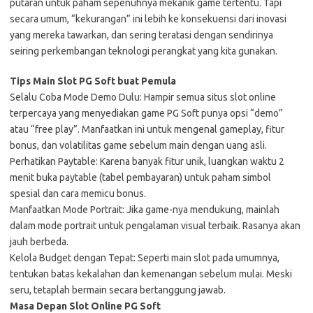
putaran untuk paham sepenuhnya mekanik game tertentu. Tapi
secara umum, “kekurangan” ini lebih ke konsekuensi dari inovasi
yang mereka tawarkan, dan sering teratasi dengan sendirinya
seiring perkembangan teknologi perangkat yang kita gunakan.
Tips Main Slot PG Soft buat Pemula
Selalu Coba Mode Demo Dulu: Hampir semua situs slot online
terpercaya yang menyediakan game PG Soft punya opsi “demo”
atau “free play”. Manfaatkan ini untuk mengenal gameplay, fitur
bonus, dan volatilitas game sebelum main dengan uang asli.
Perhatikan Paytable: Karena banyak fitur unik, luangkan waktu 2
menit buka paytable (tabel pembayaran) untuk paham simbol
spesial dan cara memicu bonus.
Manfaatkan Mode Portrait: Jika game-nya mendukung, mainlah
dalam mode portrait untuk pengalaman visual terbaik. Rasanya akan
jauh berbeda.
Kelola Budget dengan Tepat: Seperti main slot pada umumnya,
tentukan batas kekalahan dan kemenangan sebelum mulai. Meski
seru, tetaplah bermain secara bertanggung jawab.
Masa Depan Slot Online PG Soft