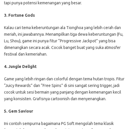
tapi punya potensi kemenangan yang besar.
3. Fortune Gods
Kalau cari tema keberuntungan ala Tionghoa yang lebih cerah dan
meriah, ini jawabannya. Menampilkan tiga dewa keberuntungan (Fu,
Lu, Shou), game ini punya fitur “Progressive Jackpot” yang bisa
dimenangkan secara acak. Cocok banget buat yang suka atmosfer
festival dan kemeriahan.
4. Jungle Delight
Game yang lebih ringan dan colorful dengan tema hutan tropis. Fitur
“Juicy Rewards” dan “Free Spins” di sini sangat sering trigger, jadi
cocok untuk sesi bermain yang panjang dengan kemenangan kecil
yang konsisten. Grafisnya cartoonish dan menyenangkan.
5. Gem Saviour
Ini contoh sempurna bagaimana PG Soft mengolah tema klasik