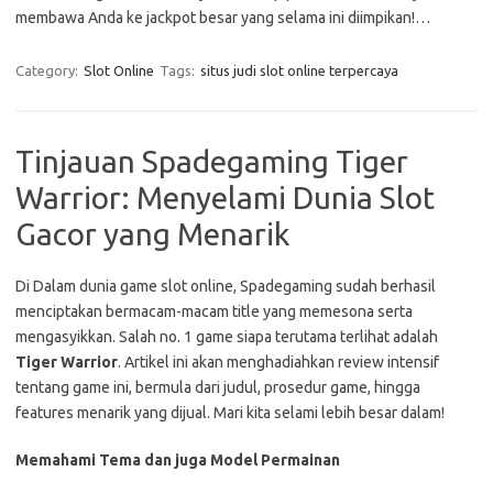
membawa Anda ke jackpot besar yang selama ini diimpikan!…
Category:
Slot Online
Tags:
situs judi slot online terpercaya
Tinjauan Spadegaming Tiger
Warrior: Menyelami Dunia Slot
Gacor yang Menarik
Di Dalam dunia game slot online, Spadegaming sudah berhasil
menciptakan bermacam-macam title yang memesona serta
mengasyikkan. Salah no. 1 game siapa terutama terlihat adalah
Tiger Warrior
. Artikel ini akan menghadiahkan review intensif
tentang game ini, bermula dari judul, prosedur game, hingga
features menarik yang dijual. Mari kita selami lebih besar dalam!
Memahami Tema dan juga Model Permainan