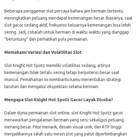
Beberapa penggemar slot percaya bahwa jam bermain tertentu
meningkatkan peluang mendapat kemenangan besar. Biasanya, saat
slot gacor sedang aktif, frekuensi keluarnya kemenangan bisa lebih
sering. Jadi, cobalah untuk bermain di waktu-waktu yang dianggap
“beruntung” dan perhatikan pola permainan.
Memahami Variasi dan Volatilitas Slot
Slot Knight Hot Spotz memiliki volatilitas sedang, artinya
kemenangan tidak terlalu sering tetapi berpotensi besar saat
muncul. Pemahaman ini membantu kamu menentukan strategi
taruhan dan mengatur ekspektasi selama bermain.
Mengapa Slot Knight Hot Spotz Gacor Layak Dicoba?
Dalam dunia permainan slot online, slot Knight Hot Spotz gacor
menawarkan pengalaman bermain yang seru sekaligus peluang
menang besar. Fitur menarik, desain visual unik, dan RTP tinggi
menjadikannya salah satu mesin slot yang patut dipertimbangkan