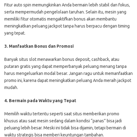
Fitur auto spin memungkinkan Anda bermain lebih stabil dan fokus,
serta mempermudah pengelolaan taruhan. Selain itu, mesin yang
memiliki fitur otomatis mengaktifkan bonus akan membantu
meningkatkan peluang jackpot tanpa harus berpacu dengan timing
yang tepat.
3. Manfaatkan Bonus dan Promosi
Banyak situs slot menawarkan bonus deposit, cashback, atau
putaran gratis yang dapat memperbanyak peluang menang tanpa
harus mengeluarkan modal besar. Jangan ragu untuk memanfaatkan
promo ini, karena dapat meningkatkan peluang Anda meraih jackpot
mudah.
4. Bermain pada Waktu yang Tepat
Memilih waktu tertentu seperti saat situs memberikan promo
khusus atau saat mesin sedang dalam kondisi “panas” bisa jadi
peluang lebih besar. Meski ini tidak bisa dijamin, tetapi bermain di
waktu strategis bisa memberi keuntungan tambahan.