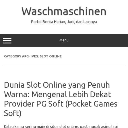
Skip
to
Waschmaschinen
content
Portal Berita Harian, Judi, dan Lainnya
Menu
CATEGORY ARCHIVES:
SLOT ONLINE
Dunia Slot Online yang Penuh
Warna: Mengenal Lebih Dekat
Provider PG Soft (Pocket Games
Soft)
Kalau kamu sering main di situs slot online, pasti nggak asing lagi