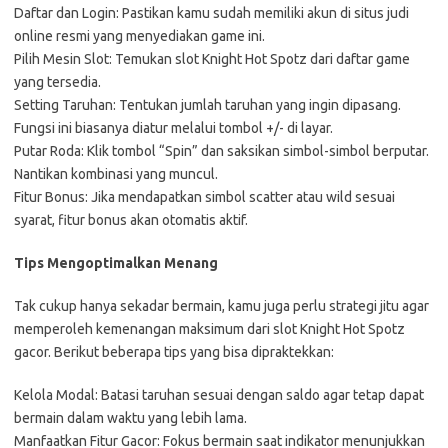
Daftar dan Login: Pastikan kamu sudah memiliki akun di situs judi
online resmi yang menyediakan game ini.
Pilih Mesin Slot: Temukan slot Knight Hot Spotz dari daftar game
yang tersedia.
Setting Taruhan: Tentukan jumlah taruhan yang ingin dipasang.
Fungsi ini biasanya diatur melalui tombol +/- di layar.
Putar Roda: Klik tombol “Spin” dan saksikan simbol-simbol berputar.
Nantikan kombinasi yang muncul.
Fitur Bonus: Jika mendapatkan simbol scatter atau wild sesuai
syarat, fitur bonus akan otomatis aktif.
Tips Mengoptimalkan Menang
Tak cukup hanya sekadar bermain, kamu juga perlu strategi jitu agar
memperoleh kemenangan maksimum dari slot Knight Hot Spotz
gacor. Berikut beberapa tips yang bisa dipraktekkan:
Kelola Modal: Batasi taruhan sesuai dengan saldo agar tetap dapat
bermain dalam waktu yang lebih lama.
Manfaatkan Fitur Gacor: Fokus bermain saat indikator menunjukkan