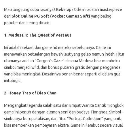
Mau langsung coba rasanya? Beberapa title ini adalah masterpiece
dari
Slot Online PG Soft (Pocket Games Soft)
yang paling
populer dan sering dicari:
1. Medusa II: The Quest of Perseus
Ini adalah sekuel dari game hit mereka sebelumnya. Game ini
menawarkan petualangan bawah laut yang gelap namun indah. Fitur
utamanya adalah “Gorgon’s Gaze” dimana Medusa bisa membeku
simbol menjadi wild, dan bonus putaran gratis dengan pengganda
yang bisa meningkat. Desainnya benar-benar seperti di dalam gua
mitologis.
2. Honey Trap of Diao Chan
Mengangkat legenda salah satu dari Empat Wanita Cantik Tiongkok,
game ini penuh dengan elemen seni dan budaya Tionghoa. Simbol-
simbolnya berupa lukisan, dan fitur “Portrait Collection” yang unik
bisa memberikan pembayaran ekstra. Game ini lembut secara visual