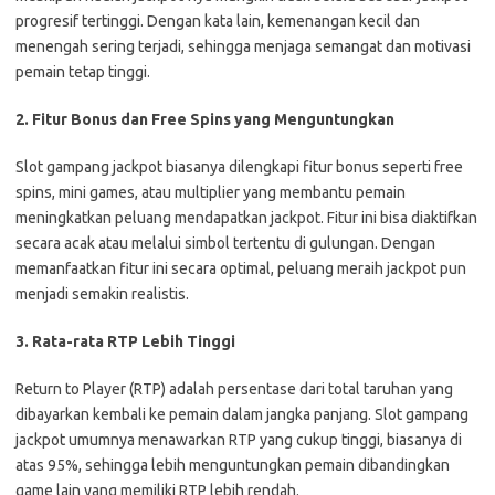
progresif tertinggi. Dengan kata lain, kemenangan kecil dan
menengah sering terjadi, sehingga menjaga semangat dan motivasi
pemain tetap tinggi.
2. Fitur Bonus dan Free Spins yang Menguntungkan
Slot gampang jackpot biasanya dilengkapi fitur bonus seperti free
spins, mini games, atau multiplier yang membantu pemain
meningkatkan peluang mendapatkan jackpot. Fitur ini bisa diaktifkan
secara acak atau melalui simbol tertentu di gulungan. Dengan
memanfaatkan fitur ini secara optimal, peluang meraih jackpot pun
menjadi semakin realistis.
3. Rata-rata RTP Lebih Tinggi
Return to Player (RTP) adalah persentase dari total taruhan yang
dibayarkan kembali ke pemain dalam jangka panjang. Slot gampang
jackpot umumnya menawarkan RTP yang cukup tinggi, biasanya di
atas 95%, sehingga lebih menguntungkan pemain dibandingkan
game lain yang memiliki RTP lebih rendah.