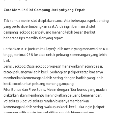
Cara Memilih Slot Gampang Jackpot yang Tepat
Tak semua mesin slot diciptakan sama. Ada beberapa aspek penting
yang perlu dipertimbangkan saat Anda ingin bermain di slot
gampang jackpot agar peluang menang lebih besar. Berikut
beberapa tips memilih slot yang tepat:
Perhatikan RTP (Return to Player): Pilih mesin yang menawarkan RTP
tinggi, minimal 95% ke atas untuk peluang kemenangan yang lebih
baik.
Jenis Jackpot: Opsi jackpot progresif menawarkan hadiah besar,
tetapi peluangnya lebih kecil. Sedangkan jackpot tetap biasanya
memberikan kemenangan lebih sering dengan hadiah yang lebih
kecil, cocok untuk peluang menang gampang.
Fitur Bonus dan Free Spins: Mesin dengan fitur bonus yang mudah
diaktifkan akan membantu meningkatkan peluang kemenangan.
Volatilitas Slot: Volatilitas rendah biasanya memberikan
kemenangan lebih sering, walaupun kecil-kecil. Jika ingin jackpot
gampang, pilih mesin ber-volatilitas rendah hingga sedang.