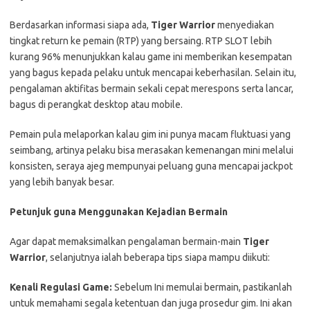
Berdasarkan informasi siapa ada,
Tiger Warrior
menyediakan
tingkat return ke pemain (RTP) yang bersaing. RTP SLOT lebih
kurang 96% menunjukkan kalau game ini memberikan kesempatan
yang bagus kepada pelaku untuk mencapai keberhasilan. Selain itu,
pengalaman aktifitas bermain sekali cepat merespons serta lancar,
bagus di perangkat desktop atau mobile.
Pemain pula melaporkan kalau gim ini punya macam fluktuasi yang
seimbang, artinya pelaku bisa merasakan kemenangan mini melalui
konsisten, seraya ajeg mempunyai peluang guna mencapai jackpot
yang lebih banyak besar.
Petunjuk guna Menggunakan Kejadian Bermain
Agar dapat memaksimalkan pengalaman bermain-main
Tiger
Warrior
, selanjutnya ialah beberapa tips siapa mampu diikuti:
Kenali Regulasi Game:
Sebelum Ini memulai bermain, pastikanlah
untuk memahami segala ketentuan dan juga prosedur gim. Ini akan