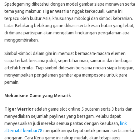
Spadegaming diketahui dengan model gambar siapa menawan serta
tema yang makmur.
Tiger Warrior
nggak terkecuali. Game ini
terpacu oleh kultur Asia, khususnya mitologi dan simbol kebranian.
Latar Belakang belakang game dihiasi serta kesan hutan yang lebat,
di dimana partisipan akan mengalami lingkungan pengalaman apa
menggembirakan.
Simbol-simbol dalam gim ini memuat bermacam-macam elemen
siapa terkait bersama judul, seperti harimau, samurai, dan berbagai
artefak bernilai. Tiap simbol didesain bersama rincian siapa tinggian,
menyampaikan pengalaman gambar apa mempesona untuk para
pemain.
Mekanisme Game yang Menarik
Tiger Warrior
adalah game slot online 5 putaran serta 3 baris dan
menyediakan sejumlah paylines yang beragam. Pelaku dapat
menyesuaikan judi mereka semua pantas dengan kesukaan,
link
alternatif kembar78
menjadikannya tepat untuk pemain serta aneka
anggaran. Cara Kerja game ini cukup mudah, akan tetapi ajeg