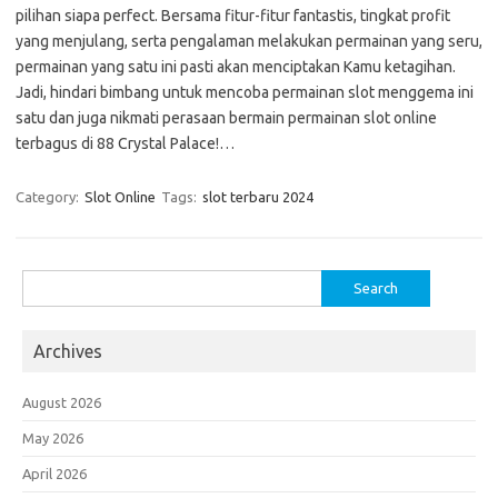
pilihan siapa perfect. Bersama fitur-fitur fantastis, tingkat profit
yang menjulang, serta pengalaman melakukan permainan yang seru,
permainan yang satu ini pasti akan menciptakan Kamu ketagihan.
Jadi, hindari bimbang untuk mencoba permainan slot menggema ini
satu dan juga nikmati perasaan bermain permainan slot online
terbagus di 88 Crystal Palace!…
Category:
Slot Online
Tags:
slot terbaru 2024
Search
for:
Archives
August 2026
May 2026
April 2026