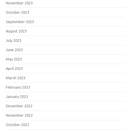
November 2023
October 2023
September 2023
August 2023
July 2023
June 2023
May 2023
April 2023
March 2023
February 2023
January 2023
December 2022
November 2022
October 2022