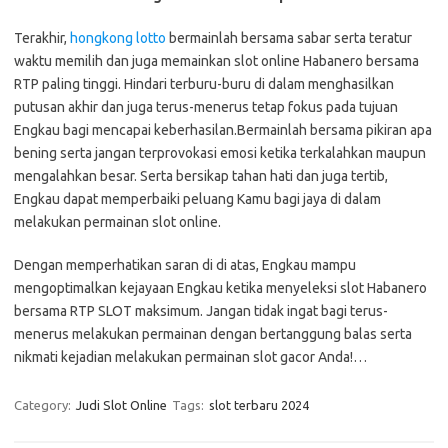
Terakhir,
hongkong lotto
bermainlah bersama sabar serta teratur
waktu memilih dan juga memainkan slot online Habanero bersama
RTP paling tinggi. Hindari terburu-buru di dalam menghasilkan
putusan akhir dan juga terus-menerus tetap fokus pada tujuan
Engkau bagi mencapai keberhasilan.Bermainlah bersama pikiran apa
bening serta jangan terprovokasi emosi ketika terkalahkan maupun
mengalahkan besar. Serta bersikap tahan hati dan juga tertib,
Engkau dapat memperbaiki peluang Kamu bagi jaya di dalam
melakukan permainan slot online.
Dengan memperhatikan saran di di atas, Engkau mampu
mengoptimalkan kejayaan Engkau ketika menyeleksi slot Habanero
bersama RTP SLOT maksimum. Jangan tidak ingat bagi terus-
menerus melakukan permainan dengan bertanggung balas serta
nikmati kejadian melakukan permainan slot gacor Anda!…
Category:
Judi Slot Online
Tags:
slot terbaru 2024