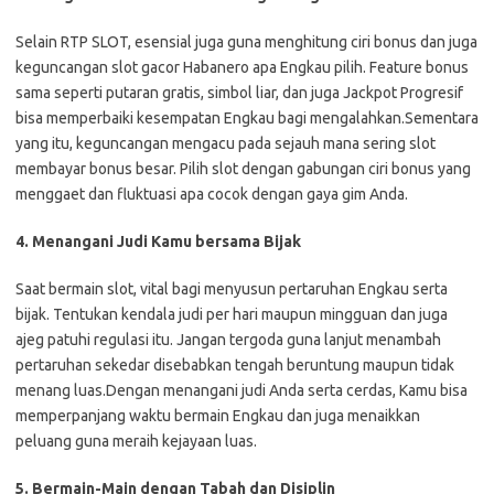
Selain RTP SLOT, esensial juga guna menghitung ciri bonus dan juga
keguncangan slot gacor Habanero apa Engkau pilih. Feature bonus
sama seperti putaran gratis, simbol liar, dan juga Jackpot Progresif
bisa memperbaiki kesempatan Engkau bagi mengalahkan.Sementara
yang itu, keguncangan mengacu pada sejauh mana sering slot
membayar bonus besar. Pilih slot dengan gabungan ciri bonus yang
menggaet dan fluktuasi apa cocok dengan gaya gim Anda.
4. Menangani Judi Kamu bersama Bijak
Saat bermain slot, vital bagi menyusun pertaruhan Engkau serta
bijak. Tentukan kendala judi per hari maupun mingguan dan juga
ajeg patuhi regulasi itu. Jangan tergoda guna lanjut menambah
pertaruhan sekedar disebabkan tengah beruntung maupun tidak
menang luas.Dengan menangani judi Anda serta cerdas, Kamu bisa
memperpanjang waktu bermain Engkau dan juga menaikkan
peluang guna meraih kejayaan luas.
5. Bermain-Main dengan Tabah dan Disiplin