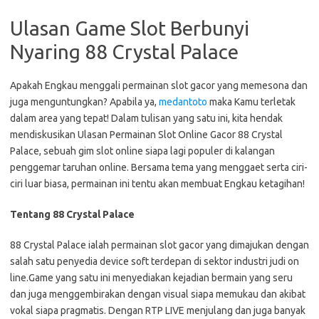
Ulasan Game Slot Berbunyi
Nyaring 88 Crystal Palace
Apakah Engkau menggali permainan slot gacor yang memesona dan
juga menguntungkan? Apabila ya,
medantoto
maka Kamu terletak
dalam area yang tepat! Dalam tulisan yang satu ini, kita hendak
mendiskusikan Ulasan Permainan Slot Online Gacor 88 Crystal
Palace, sebuah gim slot online siapa lagi populer di kalangan
penggemar taruhan online. Bersama tema yang menggaet serta ciri-
ciri luar biasa, permainan ini tentu akan membuat Engkau ketagihan!
Tentang 88 Crystal Palace
88 Crystal Palace ialah permainan slot gacor yang dimajukan dengan
salah satu penyedia device soft terdepan di sektor industri judi on
line.Game yang satu ini menyediakan kejadian bermain yang seru
dan juga menggembirakan dengan visual siapa memukau dan akibat
vokal siapa pragmatis. Dengan RTP LIVE menjulang dan juga banyak