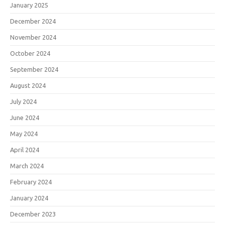
January 2025
December 2024
November 2024
October 2024
September 2024
August 2024
July 2024
June 2024
May 2024
April 2024
March 2024
February 2024
January 2024
December 2023