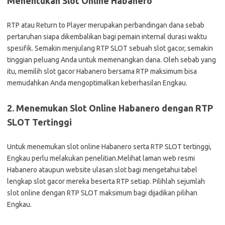
Menentukan Slot Online Habanero
RTP atau Return to Player merupakan perbandingan dana sebab
pertaruhan siapa dikembalikan bagi pemain internal durasi waktu
spesifik. Semakin menjulang RTP SLOT sebuah slot gacor, semakin
tinggian peluang Anda untuk memenangkan dana. Oleh sebab yang
itu, memilih slot gacor Habanero bersama RTP maksimum bisa
memudahkan Anda mengoptimalkan keberhasilan Engkau.
2. Menemukan Slot Online Habanero dengan RTP
SLOT Tertinggi
Untuk menemukan slot online Habanero serta RTP SLOT tertinggi,
Engkau perlu melakukan penelitian.Melihat laman web resmi
Habanero ataupun website ulasan slot bagi mengetahui tabel
lengkap slot gacor mereka beserta RTP setiap. Pilihlah sejumlah
slot online dengan RTP SLOT maksimum bagi dijadikan pilihan
Engkau.