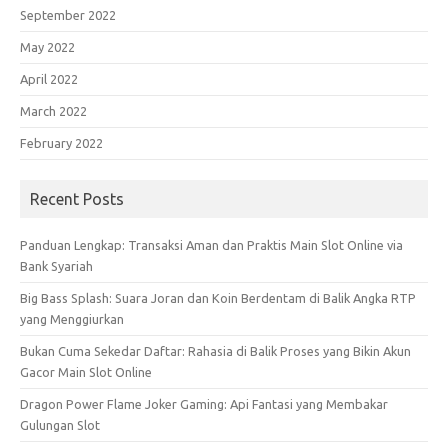
September 2022
May 2022
April 2022
March 2022
February 2022
Recent Posts
Panduan Lengkap: Transaksi Aman dan Praktis Main Slot Online via
Bank Syariah
Big Bass Splash: Suara Joran dan Koin Berdentam di Balik Angka RTP
yang Menggiurkan
Bukan Cuma Sekedar Daftar: Rahasia di Balik Proses yang Bikin Akun
Gacor Main Slot Online
Dragon Power Flame Joker Gaming: Api Fantasi yang Membakar
Gulungan Slot