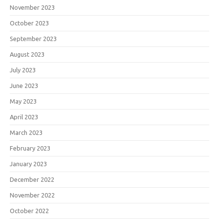
November 2023
October 2023
September 2023
August 2023
July 2023
June 2023
May 2023
April 2023
March 2023
February 2023
January 2023
December 2022
November 2022
October 2022