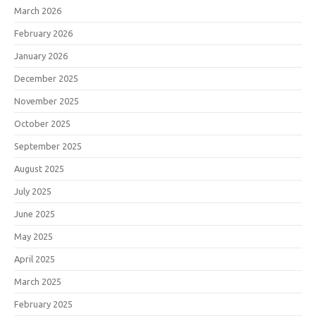
March 2026
February 2026
January 2026
December 2025
November 2025
October 2025
September 2025
August 2025
July 2025
June 2025
May 2025
April 2025
March 2025
February 2025