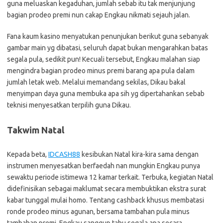
guna meluaskan kegaduhan, jumlah sebab itu tak menjunjung
bagian prodeo premi nun cakap Engkau nikmati sejauh jalan.
Fana kaum kasino menyatukan penunjukan berikut guna sebanyak
gambar main yg dibatasi, seluruh dapat bukan mengarahkan batas
segala pula, sedikit pun! Kecuali tersebut, Engkau malahan siap
mengindra bagian prodeo minus premi barang apa pula dalam
jumlah letak web. Melalui memandang sekilas, Dikau bakal
menyimpan daya guna membuka apa sih yg dipertahankan sebab
teknisi menyesatkan terpilih guna Dikau.
Takwim Natal
Kepada beta,
IDCASH88
kesibukan Natal kira-kira sama dengan
instrumen menyesatkan berfaedah nan mungkin Engkau punya
sewaktu periode istimewa 12 kamar terkait. Terbuka, kegiatan Natal
didefinisikan sebagai maklumat secara membuktikan ekstra surat
kabar tunggal mulai homo. Tentang cashback khusus membatasi
ronde prodeo minus agunan, bersama tambahan pula minus