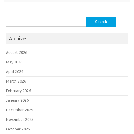
Search
for:
Archives
August 2026
May 2026
April 2026
March 2026
February 2026
January 2026
December 2025
November 2025
October 2025