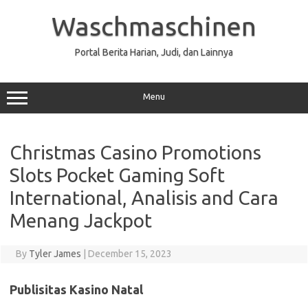
Skip
to
Waschmaschinen
content
Portal Berita Harian, Judi, dan Lainnya
Menu
Christmas Casino Promotions
Slots Pocket Gaming Soft
International, Analisis and Cara
Menang Jackpot
By
Tyler James
|
December 15, 2023
Publisitas Kasino Natal