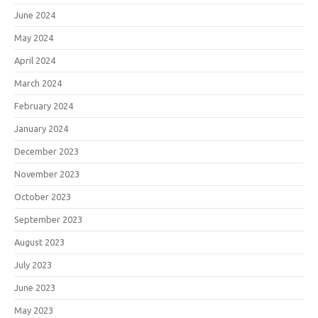
June 2024
May 2024
April 2024
March 2024
February 2024
January 2024
December 2023
November 2023
October 2023
September 2023
August 2023
July 2023
June 2023
May 2023