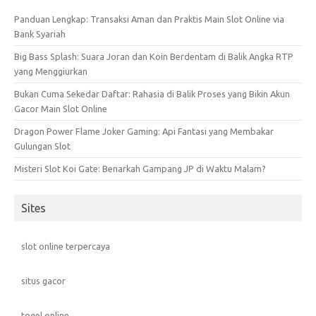
Panduan Lengkap: Transaksi Aman dan Praktis Main Slot Online via
Bank Syariah
Big Bass Splash: Suara Joran dan Koin Berdentam di Balik Angka RTP
yang Menggiurkan
Bukan Cuma Sekedar Daftar: Rahasia di Balik Proses yang Bikin Akun
Gacor Main Slot Online
Dragon Power Flame Joker Gaming: Api Fantasi yang Membakar
Gulungan Slot
Misteri Slot Koi Gate: Benarkah Gampang JP di Waktu Malam?
Sites
slot online terpercaya
situs gacor
togel online