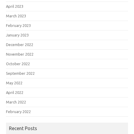
April 2023
March 2023
February 2023
January 2023
December 2022
November 2022
October 2022
September 2022
May 2022
April 2022
March 2022
February 2022
Recent Posts