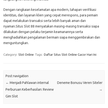
Dengan rangkaian keselamatan apa modern, tahapan verifikasi
identitas, dan layanan klien yang cepat merespons, para pemain
dapat melakukan transaksi serta lebih banyak aman dan
nyaman.Situs Slot 88 menyatakan masing-masing transaksi siapa
dilakukan dengan pelaku terjamin keamanannya serta
menghadiahkan pengalaman bermain siapa menggembirakan dan
menguntungkan.
Category:
Slot Online
Tags:
Daftar Situs Slot Online Gacor Hari Ini
Post navigation
←
Menjadi Pahlawan internal
Deneme Bonusu Veren Siteler
Perburuan Keberhasilan: Review
→
Gim Slot