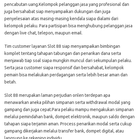
pencabutan uang.Kelompok pelanggan jasa yang profesional dan
juga bersahabat siap menyampaikan dukungan dan juga
penyelesaian atas masing-masing kendala siapa dialami dari
kelompok pelaku. Para partisipan bisa menghubung pelanggan jasa
dengan live chat, telepon, maupun email.
Tim customer layanan Slot 88 siap menyampaikan bimbingan
komplet tentang tahapan tabungan dan penarikan dana serta
menjawab tiap soal siapa mungkin muncul dari sekumpulan pelaku.
Serta jasa customer siapa responsif dan bersahabat, kelompok
pemain bisa melakukan perdagangan serta lebih besar aman dan
betah.
Slot 88 merupakan laman perjudian onlen terdepan apa
menawarkan aneka pilihan simpanan serta withdrawal modal yang
gampang dan juga cepat.Para pelaku mampu mengakukan simpanan
melalui pemindahan bank, dompet elektronik, maupun saldo dengan
tahapan siapa terjamin aman. Process penarikan modal serta cukup
gampang dikerjakan melalui transfer bank, dompet digital, atau
langsung ke rekening individu.