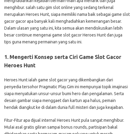
menghadiahkan kejadian bermain-main apa menarik dan juga
menghibur. salah satu gim slot online yang sedang terkenal
merupakan Heroes Hunt, siapa memiliki nama baik sebagai game slot
gacor gacor apa banyak kali menghadiahkan kemenangan besar.
Dalam ulasan yang satu ini, kita semua akan mendiskusikan lebih
besar continue mengenai game slot gacor Heroes Hunt dan juga
tips guna menang permainan yang satu ini.
1. Mengerti Konsep serta Ciri Game Slot Gacor
Heroes Hunt
Heroes Hunt ialah game slot gacor yang dikembangkan dari
penyedia tersohor Pragmatic Play.Gim ini mempunyai topik imajinasi
siapa menyatukan unsur-unsur bumi hero dan pengalaman. Serta
desain gambar siapa menggaet dan kartun apa halus, pemain
hendak diangkut ke di dalam dunia full misteri dan juga keajaiban.
Fitur-Fitur apa dijual internal Heroes Hunt pula sangat menghibur.
Mulai asal gratis giliran sampai bonus rounds, partisipan bakal