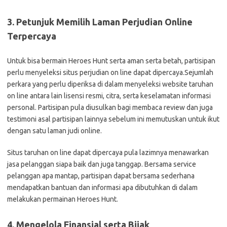
3. Petunjuk Memilih Laman Perjudian Online
Terpercaya
Untuk bisa bermain Heroes Hunt serta aman serta betah, partisipan
perlu menyeleksi situs perjudian on line dapat dipercaya.Sejumlah
perkara yang perlu diperiksa di dalam menyeleksi website taruhan
on line antara lain lisensi resmi, citra, serta keselamatan informasi
personal. Partisipan pula diusulkan bagi membaca review dan juga
testimoni asal partisipan lainnya sebelum ini memutuskan untuk ikut
dengan satu laman judi online.
Situs taruhan on line dapat dipercaya pula lazimnya menawarkan
jasa pelanggan siapa baik dan juga tanggap. Bersama service
pelanggan apa mantap, partisipan dapat bersama sederhana
mendapatkan bantuan dan informasi apa dibutuhkan di dalam
melakukan permainan Heroes Hunt.
4. Mengelola Finansial serta Bijak