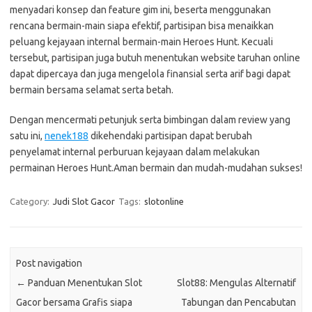
menyadari konsep dan feature gim ini, beserta menggunakan
rencana bermain-main siapa efektif, partisipan bisa menaikkan
peluang kejayaan internal bermain-main Heroes Hunt. Kecuali
tersebut, partisipan juga butuh menentukan website taruhan online
dapat dipercaya dan juga mengelola finansial serta arif bagi dapat
bermain bersama selamat serta betah.
Dengan mencermati petunjuk serta bimbingan dalam review yang
satu ini,
nenek188
dikehendaki partisipan dapat berubah
penyelamat internal perburuan kejayaan dalam melakukan
permainan Heroes Hunt.Aman bermain dan mudah-mudahan sukses!
Category:
Judi Slot Gacor
Tags:
slotonline
Post navigation
←
Panduan Menentukan Slot
Slot88: Mengulas Alternatif
Gacor bersama Grafis siapa
Tabungan dan Pencabutan