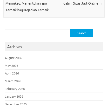
Memukau: Menentukan apa
dalam Situs Judi Online
→
Terbaik bagi Kejadian Terbaik
Search
for:
Archives
August 2026
May 2026
April 2026
March 2026
February 2026
January 2026
December 2025