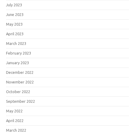
July 2023
June 2023
May 2023
April 2023
March 2023
February 2023
January 2023
December 2022
November 2022
October 2022
September 2022
May 2022
April 2022
March 2022