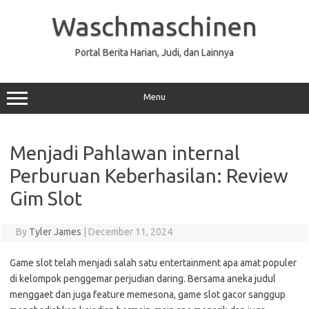
Skip
to
Waschmaschinen
content
Portal Berita Harian, Judi, dan Lainnya
Menu
Menjadi Pahlawan internal
Perburuan Keberhasilan: Review
Gim Slot
By
Tyler James
|
December 11, 2024
Game slot telah menjadi salah satu entertainment apa amat populer
di kelompok penggemar perjudian daring. Bersama aneka judul
menggaet dan juga feature memesona, game slot gacor sanggup