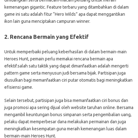
dihidangkan serta bermacam-macam peluang untuk meraih
kemenangan gigantic. Feature terbaru yang ditambahkan di dalam
game ini satu adalah fitur “Hero Wilds” apa dapat menggantikan
ikon lain guna menciptakan campuran winner.
2. Rencana Bermain yang Efektif
Untuk memperbaiki peluang keberhasilan di dalam bermain-main
Heroes Hunt, pemain perlu memakai rencana bermain apa
efektif.salah satu taktik yang dapat dimanfaatkan adalah mengerti
pattern game serta menyusun judi bersama bijak. Partisipan juga
diusulkan bagi memanfaatkan ciri putar otomatis bagi meningkatkan
efisiensi game.
Selain tersebut, partisipan juga bisa memanfaatkan ciri bonus dan
juga promosi apa sering dijual oleh website taruhan online. Bersama
mengambil keuntungan bonus simpanan serta pengembalian uang,
pelaku dapat memperbesar dana melakukan permainan dan juga
meningkatkan kesempatan guna meraih kemenangan luas dalam
bermain-main Heroes Hunt.