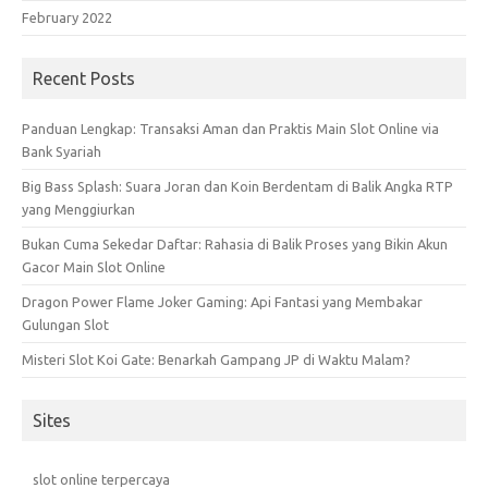
February 2022
Recent Posts
Panduan Lengkap: Transaksi Aman dan Praktis Main Slot Online via
Bank Syariah
Big Bass Splash: Suara Joran dan Koin Berdentam di Balik Angka RTP
yang Menggiurkan
Bukan Cuma Sekedar Daftar: Rahasia di Balik Proses yang Bikin Akun
Gacor Main Slot Online
Dragon Power Flame Joker Gaming: Api Fantasi yang Membakar
Gulungan Slot
Misteri Slot Koi Gate: Benarkah Gampang JP di Waktu Malam?
Sites
slot online terpercaya