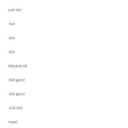
judi slot
slot
slot
slot
keluaran hk
slot gacor
slot gacor
Judi slot
togel