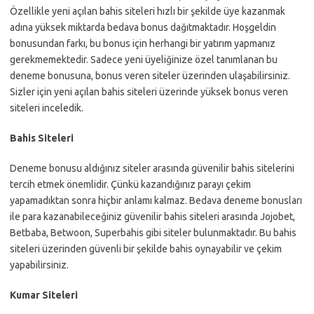
Özellikle yeni açılan bahis siteleri hızlı bir şekilde üye kazanmak
adına yüksek miktarda bedava bonus dağıtmaktadır. Hoşgeldin
bonusundan farkı, bu bonus için herhangi bir yatırım yapmanız
gerekmemektedir. Sadece yeni üyeliğinize özel tanımlanan bu
deneme bonusuna, bonus veren siteler üzerinden ulaşabilirsiniz.
Sizler için yeni açılan bahis siteleri üzerinde yüksek bonus veren
siteleri inceledik.
Bahis Siteleri
Deneme bonusu aldığınız siteler arasında güvenilir bahis sitelerini
tercih etmek önemlidir. Çünkü kazandığınız parayı çekim
yapamadıktan sonra hiçbir anlamı kalmaz. Bedava deneme bonusları
ile para kazanabileceğiniz güvenilir bahis siteleri arasında Jojobet,
Betbaba, Betwoon, Superbahis gibi siteler bulunmaktadır. Bu bahis
siteleri üzerinden güvenli bir şekilde bahis oynayabilir ve çekim
yapabilirsiniz.
Kumar Siteleri