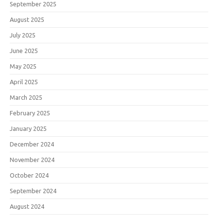
September 2025
August 2025
July 2025
June 2025
May 2025
April 2025
March 2025
February 2025
January 2025
December 2024
November 2024
October 2024
September 2024
August 2024