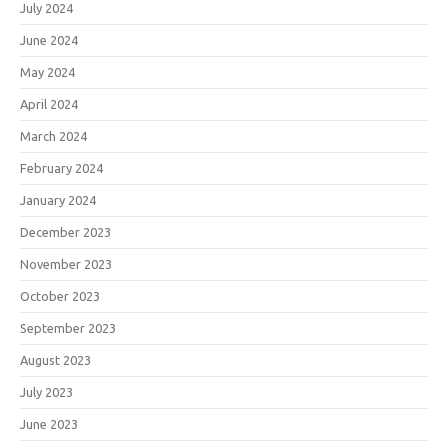
July 2024
June 2024
May 2024
April 2024
March 2024
February 2024
January 2024
December 2023
November 2023
October 2023
September 2023
August 2023
July 2023
June 2023