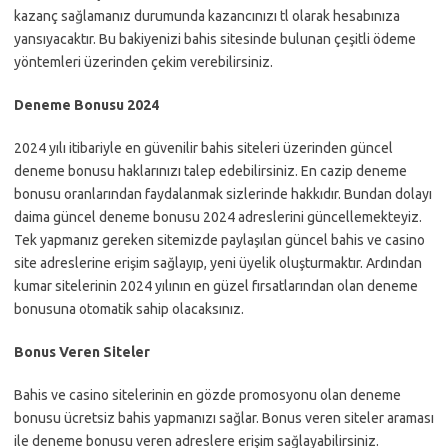
kazanç sağlamanız durumunda kazancınızı tl olarak hesabınıza
yansıyacaktır. Bu bakiyenizi bahis sitesinde bulunan çeşitli ödeme
yöntemleri üzerinden çekim verebilirsiniz.
Deneme Bonusu 2024
2024 yılı itibariyle en güvenilir bahis siteleri üzerinden güncel
deneme bonusu haklarınızı talep edebilirsiniz. En cazip deneme
bonusu oranlarından faydalanmak sizlerinde hakkıdır. Bundan dolayı
daima güncel deneme bonusu 2024 adreslerini güncellemekteyiz.
Tek yapmanız gereken sitemizde paylaşılan güncel bahis ve casino
site adreslerine erişim sağlayıp, yeni üyelik oluşturmaktır. Ardından
kumar sitelerinin 2024 yılının en güzel fırsatlarından olan deneme
bonusuna otomatik sahip olacaksınız.
Bonus Veren Siteler
Bahis ve casino sitelerinin en gözde promosyonu olan deneme
bonusu ücretsiz bahis yapmanızı sağlar. Bonus veren siteler araması
ile deneme bonusu veren adreslere erişim sağlayabilirsiniz.