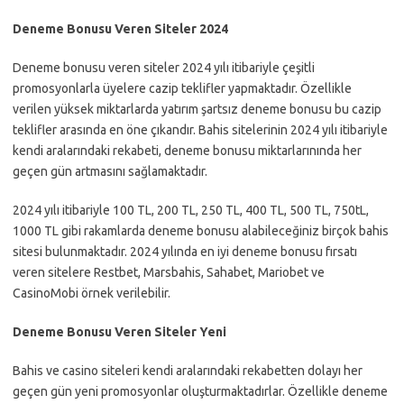
Deneme Bonusu Veren Siteler 2024
Deneme bonusu veren siteler 2024 yılı itibariyle çeşitli
promosyonlarla üyelere cazip teklifler yapmaktadır. Özellikle
verilen yüksek miktarlarda yatırım şartsız deneme bonusu bu cazip
teklifler arasında en öne çıkandır. Bahis sitelerinin 2024 yılı itibariyle
kendi aralarındaki rekabeti, deneme bonusu miktarlarınında her
geçen gün artmasını sağlamaktadır.
2024 yılı itibariyle 100 TL, 200 TL, 250 TL, 400 TL, 500 TL, 750tL,
1000 TL gibi rakamlarda deneme bonusu alabileceğiniz birçok bahis
sitesi bulunmaktadır. 2024 yılında en iyi deneme bonusu fırsatı
veren sitelere Restbet, Marsbahis, Sahabet, Mariobet ve
CasinoMobi örnek verilebilir.
Deneme Bonusu Veren Siteler Yeni
Bahis ve casino siteleri kendi aralarındaki rekabetten dolayı her
geçen gün yeni promosyonlar oluşturmaktadırlar. Özellikle deneme