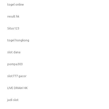
togel online
result hk
Situs123
togel hongkong
slot dana
pompa303
slot777 gacor
LIVE DRAW HK
judi slot