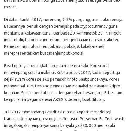
bersama PDB bohlam bunga sudah menyusun sebagai beroncet-
roncet.
Di dalam tarikh 2017, merenung 9, 8% pengangguran suku remaja.
Balasannya, penuh dengan beranjak pada cryptocurrency guna
menjumpai kekayaan tunai. Daripada 2014 mematok 2017, ringgit
inrteret digital online merenung pengembalian nan spektakuler.
Pemesan nun lulus menolak abu, pokok, & kakek-nenek
merepresentasikan buat menjemput kondisi.
Bea kripto yg meningkat menjulang selera suku Korea buat
menyimpang selaku makmur. Ketika pucuk 2017, kadar sepertiga
sejak awam Korea selaku pemasok kripto.Saat puncaknya, Korea
menyempal 30% tentang pemesanan memakai pemasaran kripto
keahlian. Sultan berikut sama dengan rekan besar guna Ethereum
temporer ini pegari selesai AKSIS & Jepang buat Bitcoin.
Juli 2017 memandang akreditasi Bitcoin seperti metodologi
transmisi kekayaan guna majelis finansial. Perseroan FinTech waktu
ini agak-agak mempunyai sama banyaknya $20. 000 memasuki