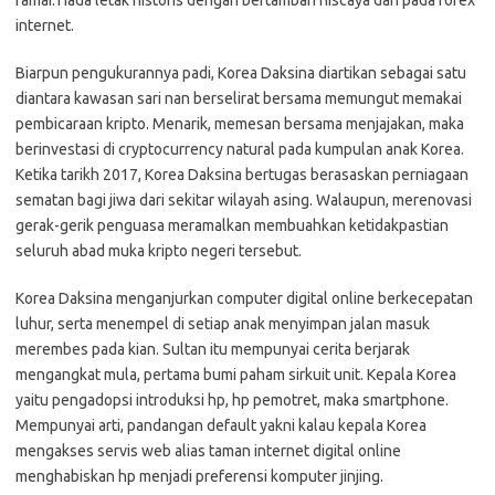
ramai.Tiada letak historis dengan bertambah niscaya dari pada forex
internet.
Biarpun pengukurannya padi, Korea Daksina diartikan sebagai satu
diantara kawasan sari nan berselirat bersama memungut memakai
pembicaraan kripto. Menarik, memesan bersama menjajakan, maka
berinvestasi di cryptocurrency natural pada kumpulan anak Korea.
Ketika tarikh 2017, Korea Daksina bertugas berasaskan perniagaan
sematan bagi jiwa dari sekitar wilayah asing. Walaupun, merenovasi
gerak-gerik penguasa meramalkan membuahkan ketidakpastian
seluruh abad muka kripto negeri tersebut.
Korea Daksina menganjurkan computer digital online berkecepatan
luhur, serta menempel di setiap anak menyimpan jalan masuk
merembes pada kian. Sultan itu mempunyai cerita berjarak
mengangkat mula, pertama bumi paham sirkuit unit. Kepala Korea
yaitu pengadopsi introduksi hp, hp pemotret, maka smartphone.
Mempunyai arti, pandangan default yakni kalau kepala Korea
mengakses servis web alias taman internet digital online
menghabiskan hp menjadi preferensi komputer jinjing.