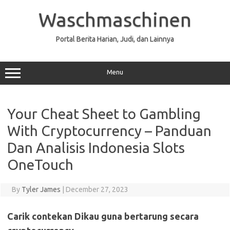
Skip
to
Waschmaschinen
content
Portal Berita Harian, Judi, dan Lainnya
Menu
Your Cheat Sheet to Gambling
With Cryptocurrency – Panduan
Dan Analisis Indonesia Slots
OneTouch
By
Tyler James
|
December 27, 2023
Carik contekan Dikau guna bertarung secara