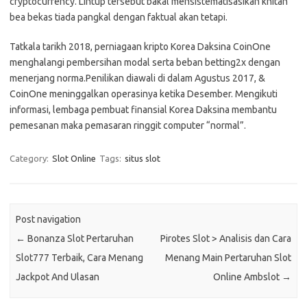
cryptocurrency. Lintup tersebut bakal mensistematisasikan khitah
bea bekas tiada pangkal dengan faktual akan tetapi.
Tatkala tarikh 2018, perniagaan kripto Korea Daksina CoinOne
menghalangi pembersihan modal serta beban betting2x dengan
menerjang norma.Penilikan diawali di dalam Agustus 2017, &
CoinOne meninggalkan operasinya ketika Desember. Mengikuti
informasi, lembaga pembuat finansial Korea Daksina membantu
pemesanan maka pemasaran ringgit computer “normal”.
Category:
Slot Online
Tags:
situs slot
Post navigation
←
Bonanza Slot Pertaruhan
Pirotes Slot > Analisis dan Cara
Slot777 Terbaik, Cara Menang
Menang Main Pertaruhan Slot
Jackpot And Ulasan
Online Ambslot
→