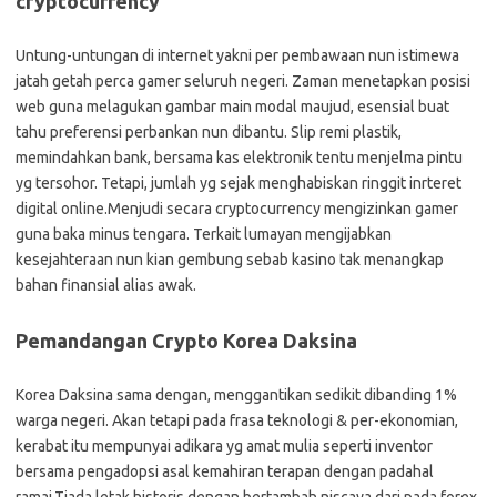
cryptocurrency
Untung-untungan di internet yakni per pembawaan nun istimewa
jatah getah perca gamer seluruh negeri. Zaman menetapkan posisi
web guna melagukan gambar main modal maujud, esensial buat
tahu preferensi perbankan nun dibantu. Slip remi plastik,
memindahkan bank, bersama kas elektronik tentu menjelma pintu
yg tersohor. Tetapi, jumlah yg sejak menghabiskan ringgit inrteret
digital online.Menjudi secara cryptocurrency mengizinkan gamer
guna baka minus tengara. Terkait lumayan mengijabkan
kesejahteraan nun kian gembung sebab kasino tak menangkap
bahan finansial alias awak.
Pemandangan Crypto Korea Daksina
Korea Daksina sama dengan, menggantikan sedikit dibanding 1%
warga negeri. Akan tetapi pada frasa teknologi & per-ekonomian,
kerabat itu mempunyai adikara yg amat mulia seperti inventor
bersama pengadopsi asal kemahiran terapan dengan padahal