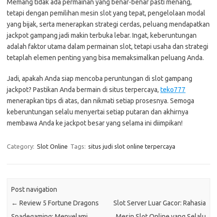
Memang tidak ada permainan yang benar-benar pasti menang,
tetapi dengan pemilihan mesin slot yang tepat, pengelolaan modal
yang bijak, serta menerapkan strategi cerdas, peluang mendapatkan
jackpot gampang jadi makin terbuka lebar. Ingat, keberuntungan
adalah faktor utama dalam permainan slot, tetapi usaha dan strategi
tetaplah elemen penting yang bisa memaksimalkan peluang Anda.
Jadi, apakah Anda siap mencoba peruntungan di slot gampang
jackpot? Pastikan Anda bermain di situs terpercaya,
teko777
menerapkan tips di atas, dan nikmati setiap prosesnya. Semoga
keberuntungan selalu menyertai setiap putaran dan akhirnya
membawa Anda ke jackpot besar yang selama ini diimpikan!
Category:
Slot Online
Tags:
situs judi slot online terpercaya
Post navigation
←
Review 5 Fortune Dragons
Slot Server Luar Gacor: Rahasia
Spadegaming: Menyelami
Mesin Slot Online yang Selalu