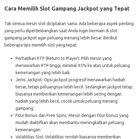
Cara Memilih Slot Gampang Jackpot yang Tepat
Tak semua mesin slot diciptakan sama. Ada beberapa aspek penting
yang perlu dipertimbangkan saat Anda ingin bermain di slot
gampang jackpot agar peluang menang lebih besar. Berikut
beberapa tips memilih slot yang tepat:
Perhatikan RTP (Return to Player): Pilih mesin yang
menawarkan RTP tinggi, minimal 95% ke atas untuk peluang
kemenangan yang lebih baik.
Jenis Jackpot: Opsi jackpot progresif menawarkan hadiah
besar, tetapi peluangnya lebih kecil. Sedangkan jackpot tetap
biasanya memberikan kemenangan lebih sering dengan
hadiah yang lebih kecil, cocok untuk peluang menang
gampang.
Fitur Bonus dan Free Spins: Mesin dengan fitur bonus yang
mudah diaktifkan akan membantu meningkatkan peluang
kemenangan.
Volatilitas Slot: Volatilitas rendah biasanya memberikan