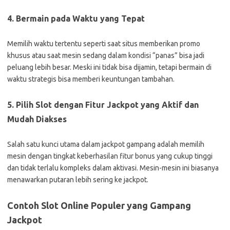
4. Bermain pada Waktu yang Tepat
Memilih waktu tertentu seperti saat situs memberikan promo
khusus atau saat mesin sedang dalam kondisi “panas” bisa jadi
peluang lebih besar. Meski ini tidak bisa dijamin, tetapi bermain di
waktu strategis bisa memberi keuntungan tambahan.
5. Pilih Slot dengan Fitur Jackpot yang Aktif dan
Mudah Diakses
Salah satu kunci utama dalam jackpot gampang adalah memilih
mesin dengan tingkat keberhasilan fitur bonus yang cukup tinggi
dan tidak terlalu kompleks dalam aktivasi. Mesin-mesin ini biasanya
menawarkan putaran lebih sering ke jackpot.
Contoh Slot Online Populer yang Gampang
Jackpot