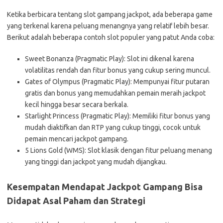
Ketika berbicara tentang slot gampang jackpot, ada beberapa game
yang terkenal karena peluang menangnya yang relatif lebih besar.
Berikut adalah beberapa contoh slot populer yang patut Anda coba:
Sweet Bonanza (Pragmatic Play): Slot ini dikenal karena
volatilitas rendah dan fitur bonus yang cukup sering muncul.
Gates of Olympus (Pragmatic Play): Mempunyai fitur putaran
gratis dan bonus yang memudahkan pemain meraih jackpot
kecil hingga besar secara berkala.
Starlight Princess (Pragmatic Play): Memiliki fitur bonus yang
mudah diaktifkan dan RTP yang cukup tinggi, cocok untuk
pemain mencari jackpot gampang.
5 Lions Gold (WMS): Slot klasik dengan fitur peluang menang
yang tinggi dan jackpot yang mudah dijangkau.
Kesempatan Mendapat Jackpot Gampang Bisa
Didapat Asal Paham dan Strategi