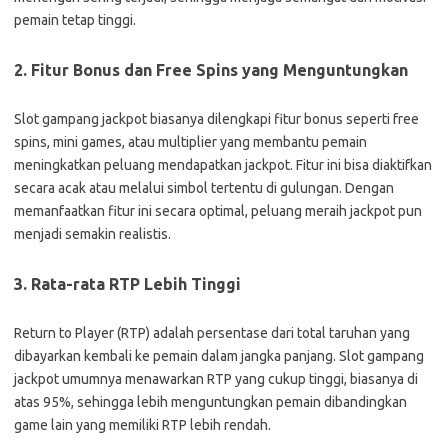
pemain tetap tinggi.
2. Fitur Bonus dan Free Spins yang Menguntungkan
Slot gampang jackpot biasanya dilengkapi fitur bonus seperti free
spins, mini games, atau multiplier yang membantu pemain
meningkatkan peluang mendapatkan jackpot. Fitur ini bisa diaktifkan
secara acak atau melalui simbol tertentu di gulungan. Dengan
memanfaatkan fitur ini secara optimal, peluang meraih jackpot pun
menjadi semakin realistis.
3. Rata-rata RTP Lebih Tinggi
Return to Player (RTP) adalah persentase dari total taruhan yang
dibayarkan kembali ke pemain dalam jangka panjang. Slot gampang
jackpot umumnya menawarkan RTP yang cukup tinggi, biasanya di
atas 95%, sehingga lebih menguntungkan pemain dibandingkan
game lain yang memiliki RTP lebih rendah.