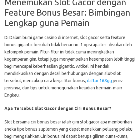
Menemukan Slot Gacor dengan
Feature Bonus Besar: Bimbingan
Lengkap guna Pemain
Di Dalam bumi game casino di internet, slot gacor serta feature
bonus gigantic berubah tidak benar no. 1 opsi apa ter- disukai oleh
kelompok pemain. Fitur-fitur ini tidak cuma meningkatkan
kegemparan gim, tetapi juga menyampaikan kesempatan lebih tinggi
bagi mencapai keberhasilan gigantic. Artikel ini hendak
mendiskusikan dengan detail berhubungan dengan slot-slot
tersebut, mencakup cara kerja fitur bonus,
daftar 168gg
jenis-
jenisnya, dan tips untuk menggunakan kejadian bermain-main
Engkau.
Apa Tersebut Slot Gacor dengan Ciri Bonus Besar?
Slot bersama ciri bonus besar ialah gim slot gacor apa memberikan
aneka tipe bonus suplemen yang dapat menaikkan peluang pelaku
bagi mengalahkan.Ciri bonus ini dapat berupa giliran cuma-cuma,