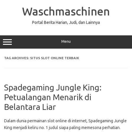
Skip
to
Waschmaschinen
content
Portal Berita Harian, Judi, dan Lainnya
Menu
TAG ARCHIVES:
SITUS SLOT ONLINE TERBAIK
Spadegaming Jungle King:
Petualangan Menarik di
Belantara Liar
Dalam dunia permainan slot online di internet, Spadegaming Jungle
King menjadi keliru no. 1 judul siapa paling memesona perhatian.