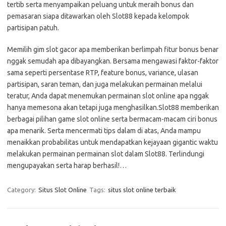
tertib serta menyampaikan peluang untuk meraih bonus dan
pemasaran siapa ditawarkan oleh Slot88 kepada kelompok
partisipan patuh.
Memilih gim slot gacor apa memberikan berlimpah fitur bonus benar
nggak semudah apa dibayangkan. Bersama mengawasi faktor-faktor
sama seperti persentase RTP, feature bonus, variance, ulasan
partisipan, saran teman, dan juga melakukan permainan melalui
teratur, Anda dapat menemukan permainan slot online apa nggak
hanya memesona akan tetapi juga menghasilkan.Slot88 memberikan
berbagai pilihan game slot online serta bermacam-macam ciri bonus
apa menarik. Serta mencermati tips dalam di atas, Anda mampu
menaikkan probabilitas untuk mendapatkan kejayaan gigantic waktu
melakukan permainan permainan slot dalam Slot88. Terlindungi
mengupayakan serta harap berhasil!…
Category:
Situs Slot Online
Tags:
situs slot online terbaik