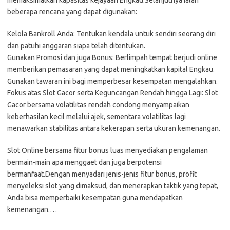
memaksimalkan kapasitas kejayaan Engkau.Selanjutnya ialah
beberapa rencana yang dapat digunakan:
Kelola Bankroll Anda: Tentukan kendala untuk sendiri seorang diri
dan patuhi anggaran siapa telah ditentukan.
Gunakan Promosi dan juga Bonus: Berlimpah tempat berjudi online
memberikan pemasaran yang dapat meningkatkan kapital Engkau.
Gunakan tawaran ini bagi memperbesar kesempatan mengalahkan.
Fokus atas Slot Gacor serta Keguncangan Rendah hingga Lagi: Slot
Gacor bersama volatilitas rendah condong menyampaikan
keberhasilan kecil melalui ajek, sementara volatilitas lagi
menawarkan stabilitas antara kekerapan serta ukuran kemenangan.
Slot Online bersama fitur bonus luas menyediakan pengalaman
bermain-main apa menggaet dan juga berpotensi
bermanfaat.Dengan menyadari jenis-jenis fitur bonus, profit
menyeleksi slot yang dimaksud, dan menerapkan taktik yang tepat,
Anda bisa memperbaiki kesempatan guna mendapatkan
kemenangan.…