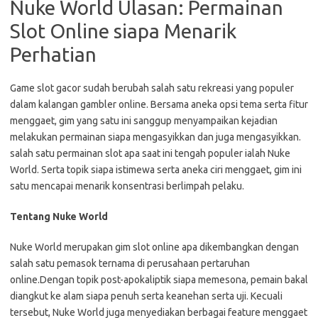
Nuke World Ulasan: Permainan
Slot Online siapa Menarik
Perhatian
Game slot gacor sudah berubah salah satu rekreasi yang populer
dalam kalangan gambler online. Bersama aneka opsi tema serta fitur
menggaet, gim yang satu ini sanggup menyampaikan kejadian
melakukan permainan siapa mengasyikkan dan juga mengasyikkan.
salah satu permainan slot apa saat ini tengah populer ialah Nuke
World. Serta topik siapa istimewa serta aneka ciri menggaet, gim ini
satu mencapai menarik konsentrasi berlimpah pelaku.
Tentang Nuke World
Nuke World merupakan gim slot online apa dikembangkan dengan
salah satu pemasok ternama di perusahaan pertaruhan
online.Dengan topik post-apokaliptik siapa memesona, pemain bakal
diangkut ke alam siapa penuh serta keanehan serta uji. Kecuali
tersebut, Nuke World juga menyediakan berbagai feature menggaet