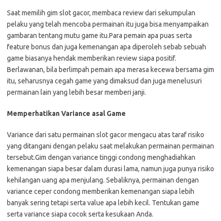
Saat memilih gim slot gacor, membaca review dari sekumpulan
pelaku yang telah mencoba permainan itu juga bisa menyampaikan
gambaran tentang mutu game itu.Para pemain apa puas serta
feature bonus dan juga kemenangan apa diperoleh sebab sebuah
game biasanya hendak memberikan review siapa positif.
Berlawanan, bila berlimpah pemain apa merasa kecewa bersama gim
itu, seharusnya cegah game yang dimaksud dan juga menelusuri
permainan lain yang lebih besar memberi janji.
Memperhatikan Variance asal Game
Variance dari satu permainan slot gacor mengacu atas taraf risiko
yang ditangani dengan pelaku saat melakukan permainan permainan
tersebut.Gim dengan variance tinggi condong menghadiahkan
kemenangan siapa besar dalam durasi lama, namun juga punya risiko
kehilangan uang apa menjulang. Sebaliknya, permainan dengan
variance ceper condong memberikan kemenangan siapa lebih
banyak sering tetapi serta value apa lebih kecil. Tentukan game
serta variance siapa cocok serta kesukaan Anda.