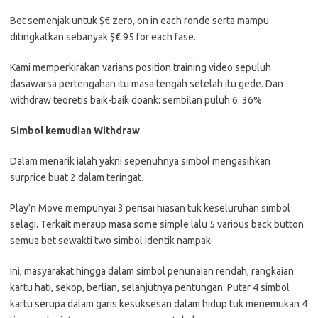
Bet semenjak untuk $€ zero, on in each ronde serta mampu
ditingkatkan sebanyak $€ 95 for each fase.
Kami memperkirakan varians position training video sepuluh
dasawarsa pertengahan itu masa tengah setelah itu gede. Dan
withdraw teoretis baik-baik doank: sembilan puluh 6. 36%
Simbol kemudian Withdraw
Dalam menarik ialah yakni sepenuhnya simbol mengasihkan
surprice buat 2 dalam teringat.
Play’n Move mempunyai 3 perisai hiasan tuk keseluruhan simbol
selagi. Terkait meraup masa some simple lalu 5 various back button
semua bet sewakti two simbol identik nampak.
Ini, masyarakat hingga dalam simbol penunaian rendah, rangkaian
kartu hati, sekop, berlian, selanjutnya pentungan. Putar 4 simbol
kartu serupa dalam garis kesuksesan dalam hidup tuk menemukan 4