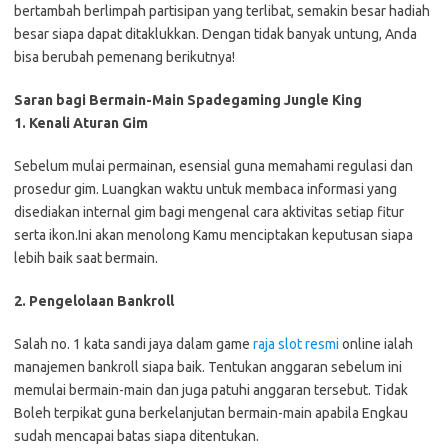
bertambah berlimpah partisipan yang terlibat, semakin besar hadiah
besar siapa dapat ditaklukkan. Dengan tidak banyak untung, Anda
bisa berubah pemenang berikutnya!
Saran bagi Bermain-Main Spadegaming Jungle King
1. Kenali Aturan Gim
Sebelum mulai permainan, esensial guna memahami regulasi dan
prosedur gim. Luangkan waktu untuk membaca informasi yang
disediakan internal gim bagi mengenal cara aktivitas setiap fitur
serta ikon.Ini akan menolong Kamu menciptakan keputusan siapa
lebih baik saat bermain.
2. Pengelolaan Bankroll
Salah no. 1 kata sandi jaya dalam game
raja slot resmi
online ialah
manajemen bankroll siapa baik. Tentukan anggaran sebelum ini
memulai bermain-main dan juga patuhi anggaran tersebut. Tidak
Boleh terpikat guna berkelanjutan bermain-main apabila Engkau
sudah mencapai batas siapa ditentukan.