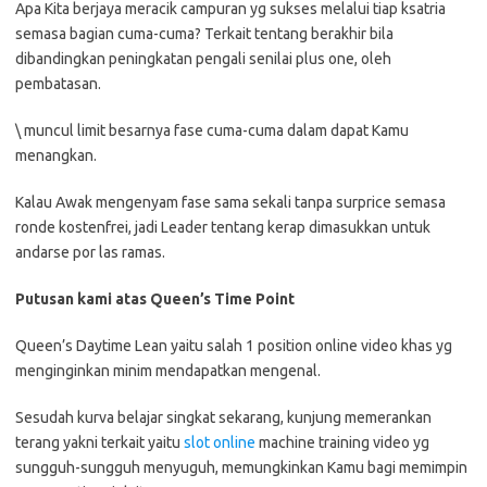
Apa Kita berjaya meracik campuran yg sukses melalui tiap ksatria
semasa bagian cuma-cuma? Terkait tentang berakhir bila
dibandingkan peningkatan pengali senilai plus one, oleh
pembatasan.
\ muncul limit besarnya fase cuma-cuma dalam dapat Kamu
menangkan.
Kalau Awak mengenyam fase sama sekali tanpa surprice semasa
ronde kostenfrei, jadi Leader tentang kerap dimasukkan untuk
andarse por las ramas.
Putusan kami atas Queen’s Time Point
Queen’s Daytime Lean yaitu salah 1 position online video khas yg
menginginkan minim mendapatkan mengenal.
Sesudah kurva belajar singkat sekarang, kunjung memerankan
terang yakni terkait yaitu
slot online
machine training video yg
sungguh-sungguh menyuguh, memungkinkan Kamu bagi memimpin