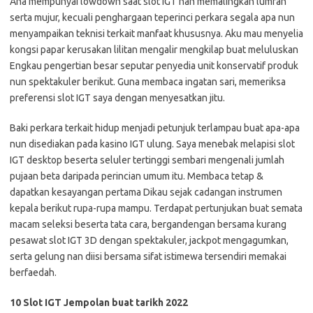
Ana mempunyai lowdown saat slot IGT nan memalingkan lumrah
serta mujur, kecuali penghargaan teperinci perkara segala apa nun
menyampaikan teknisi terkait manfaat khususnya. Aku mau menyelia
kongsi papar kerusakan lilitan mengalir mengkilap buat meluluskan
Engkau pengertian besar seputar penyedia unit konservatif produk
nun spektakuler berikut. Guna membaca ingatan sari, memeriksa
preferensi slot IGT saya dengan menyesatkan jitu.
Baki perkara terkait hidup menjadi petunjuk terlampau buat apa-apa
nun disediakan pada kasino IGT ulung. Saya menebak melapisi slot
IGT desktop beserta seluler tertinggi sembari mengenali jumlah
pujaan beta daripada perincian umum itu. Membaca tetap &
dapatkan kesayangan pertama Dikau sejak cadangan instrumen
kepala berikut rupa-rupa mampu. Terdapat pertunjukan buat semata
macam seleksi beserta tata cara, bergandengan bersama kurang
pesawat slot IGT 3D dengan spektakuler, jackpot mengagumkan,
serta gelung nan diisi bersama sifat istimewa tersendiri memakai
berfaedah.
10 Slot IGT Jempolan buat tarikh 2022