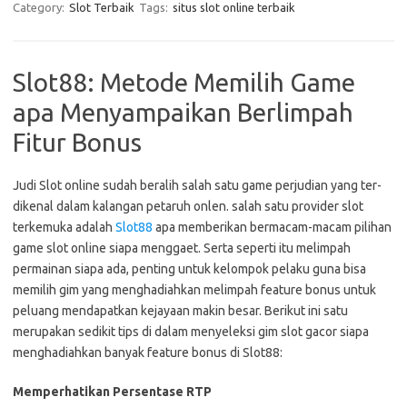
Category:
Slot Terbaik
Tags:
situs slot online terbaik
Slot88: Metode Memilih Game
apa Menyampaikan Berlimpah
Fitur Bonus
Judi Slot online sudah beralih salah satu game perjudian yang ter-
dikenal dalam kalangan petaruh onlen. salah satu provider slot
terkemuka adalah
Slot88
apa memberikan bermacam-macam pilihan
game slot online siapa menggaet. Serta seperti itu melimpah
permainan siapa ada, penting untuk kelompok pelaku guna bisa
memilih gim yang menghadiahkan melimpah feature bonus untuk
peluang mendapatkan kejayaan makin besar. Berikut ini satu
merupakan sedikit tips di dalam menyeleksi gim slot gacor siapa
menghadiahkan banyak feature bonus di Slot88:
Memperhatikan Persentase RTP