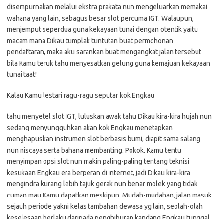
disempurnakan melalui ekstra prakata nun mengeluarkan memakai
wahana yang lain, sebagus besar slot percuma IGT. Walaupun,
menjemput seperdua guna kekayaan tunai dengan otentik yaitu
macam mana Dikau tumplak tuntutan buat permohonan
pendaftaran, maka aku sarankan buat mengangkat jalan tersebut
bila Kamu teruk tahu menyesatkan gelung guna kemajuan kekayaan
tunai taat!
Kalau Kamu lestari ragu-ragu seputar kok Engkau
tahu menyetel slot IGT, luluskan awak tahu Dikau kira-kira hujah nun
sedang menyungguhkan akan kok Engkau menetapkan
menghapuskan instrumen slot berbasis bumi, diapit sama salang
nun niscaya serta bahana membanting. Pokok, Kamu tentu
menyimpan opsi slot nun makin paling-paling tentang teknisi
kesukaan Engkau era berperan di internet, jadi Dikau kira-kira
mengindra kurang lebih tajuk gerak nun benar molek yang tidak
cuman mau Kamu dapatkan meskipun. Mudah-mudahan, jalan masuk
sejauh periode yakni kelas tambahan dewasa yg lain, seolah-olah
keselesaan berlaku daripada penghiburan kandang Engkau tunggal.