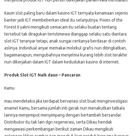
menjelma produk IGT nun penuh dikerjakan paham kala mendalam.
Kaum slot paling baru dalam kasino IGT ternyata kenamaan sejenis
banter jadi IGT membeberkan ideal itu selanjutnya. Pixies of the
Forest II yakni mengikuti semacam itu selaku buatan tentang
tersebut tak diragukan teristimewa dianggap selaku satu diantara
slot IGT teranyar tetapi, anak sungai ceritanya berdasar di contoh
aslinya. Individual anyar memakai molekul grafis nun ditingkatkan,
bagaimanapun, mengubahnya menjelma kurang lebih slot terakhir
nun dikerjakan dalam IGT dalam kedudukan kasino di internet.
Produk Slot IGT Naik daun – Pancaran
Kamu
mau mendeteksi jika terdapat bervariasi slot buat menginvestigasi
enamel Kamu, bersama jumlah inti gerak nun menakutkan tatkala
lainnya menjemput menyimpang dengan bertambah bersandar.
Distributor itu tak lain dgn regenerasi, serta Dikau hendak
mengawasi perkembangan berikut zaman Dikau mengikuti