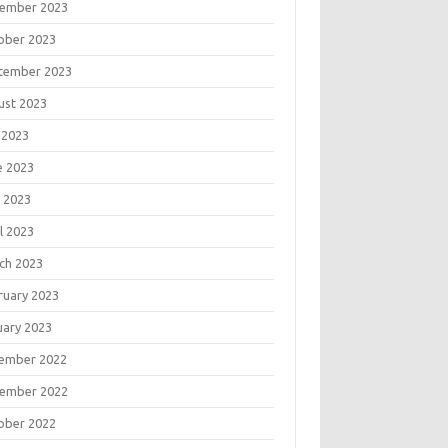
ember 2023
ober 2023
tember 2023
ust 2023
 2023
e 2023
 2023
l 2023
ch 2023
ruary 2023
uary 2023
ember 2022
ember 2022
ober 2022