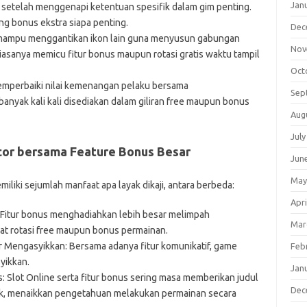
Jan
 setelah menggenapi ketentuan spesifik dalam gim penting.
ng bonus ekstra siapa penting.
Dec
d mampu menggantikan ikon lain guna menyusun gabungan
Nov
biasanya memicu fitur bonus maupun rotasi gratis waktu tampil
Oct
memperbaiki nilai kemenangan pelaku bersama
Sep
nyak kali kali disediakan dalam giliran free maupun bonus
Aug
July
cor bersama Feature Bonus Besar
Jun
May
liki sejumlah manfaat apa layak dikaji, antara berbeda:
Apri
: Fitur bonus menghadiahkan lebih besar melimpah
Mar
at rotasi free maupun bonus permainan.
 Mengasyikkan: Bersama adanya fitur komunikatif, game
Feb
yikkan.
Jan
s: Slot Online serta fitur bonus sering masa memberikan judul
Dec
arik, menaikkan pengetahuan melakukan permainan secara