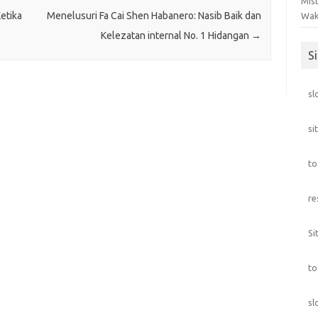
Mis
etika
Menelusuri Fa Cai Shen Habanero: Nasib Baik dan
Wak
Kelezatan internal No. 1 Hidangan
→
S
sl
si
to
re
Si
to
sl