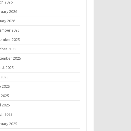
ch 2026
ruary 2026
uary 2026
ember 2025
ember 2025
ober 2025
tember 2025
ust 2025
 2025
e 2025
 2025
l 2025
ch 2025
ruary 2025