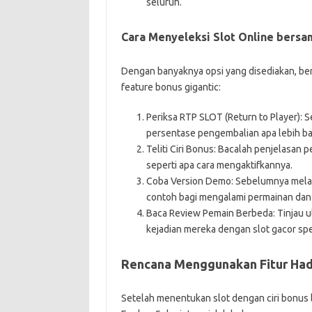
seluruh.
Cara Menyeleksi Slot Online bersa
Dengan banyaknya opsi yang disediakan, ber
feature bonus gigantic:
Periksa RTP SLOT (Return to Player): S
persentase pengembalian apa lebih ban
Teliti Ciri Bonus: Bacalah penjelasan 
seperti apa cara mengaktifkannya.
Coba Version Demo: Sebelumnya mela
contoh bagi mengalami permainan dan j
Baca Review Pemain Berbeda: Tinjau u
kejadian mereka dengan slot gacor spe
Rencana Menggunakan Fitur Had
Setelah menentukan slot dengan ciri bonus 