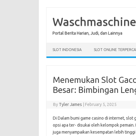
Skip
to
content
Waschmaschin
Portal Berita Harian, Judi, dan Lainnya
SLOT INDONESIA
SLOT ONLINE TERPERCA
Menemukan Slot Gaco
Besar: Bimbingan Le
By
Tyler James
|
February 5, 2025
Di Dalam bumi game casino di internet, slot 
opsi apa ter- disukai oleh kelompok pemain. 
juga menyampaikan kesempatan lebih tinggi b