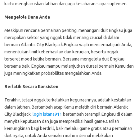
kartu mengharuskan latihan dan juga kesabaran siapa suplemen.
Mengelola Dana Anda
Meskipun rencana permainan penting, menangani duit Engkau juga
merupakan sektor yang nggak tidak menang crucial di dalam
bermain Atlantic City Blackjack.Engkau wajib mencermati judi Anda,
menentukan limit keberhasilan dan kerugian, beserta nggak
terseret mood ketika bermain. Bersama mengelola duit Engkau
bersama baik, Engkau mampu melanjutkan durasi bermain Kamu dan
juga meningkatkan probabilitas mengalahkan Anda.
Berlatih Secara Konsisten
Terakhir, tetapi nggak terkalahkan kegunaannya, adalah kestabilan
dalam latihan. Bertambah acap Kamu melatih diri bermain Atlantic
City Blackjack,
login istana911
bertambah terampil Engkau di dalam
menyita keputusan dan juga memprediksi hasil game.Carilah
kemungkinan bagi berdrill, baik melalui game gratis atau permainan
duit nyata, untuk Anda semakin mahir internal melakukan