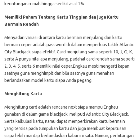
keuntungan rumah hingga sedikit asal 1%.
Memiliki Paham Tentang Kartu Tinggian dan juga Kartu
Bermain Rendah
Menyadari variasi di antara kartu bermain menjulang dan kartu
bermain ceper adalah password di dalam memperluas taktik Atlantic
City Blackjack siapa efektif. Card menjulang sama seperti 10, J, Q, K,
serta A punya nilai apa menjulang, padahal card rendah sama seperti
2, 3, 4, 5, serta 6 memiliki nilai ceper.Engkau mesti mengerti kapan
saatnya guna menghimpit dan bila saatnya guna menahan
berlandaskan model kartu siapa Anda pegang.
Menghitung Kartu
Menghitung card adalah rencana next siapa mampu Engkau
gunakan di dalam game blackjack, meliputi Atlantic City Blackjack.
Serta kalkulasi kartu, Kamu dapat memperkirakan kartu bermain
yang tersisa pada tumpukan kartu dan juga membuat keputusan
siapa lebih mantap berlandaskan kabar ini satu. Namun, perhitungan