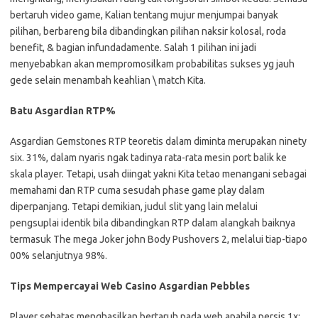
bertaruh video game, Kalian tentang mujur menjumpai banyak
pilihan, berbareng bila dibandingkan pilihan naksir kolosal, roda
benefit, & bagian infundadamente. Salah 1 pilihan ini jadi
menyebabkan akan mempromosilkam probabilitas sukses yg jauh
gede selain menambah keahlian \ match Kita.
Batu Asgardian RTP%
Asgardian Gemstones RTP teoretis dalam diminta merupakan ninety
six. 31%, dalam nyaris ngak tadinya rata-rata mesin port balik ke
skala player. Tetapi, usah diingat yakni Kita tetao menangani sebagai
memahami dan RTP cuma sesudah phase game play dalam
diperpanjang. Tetapi demikian, judul slit yang lain melalui
pengsuplai identik bila dibandingkan RTP dalam alangkah baiknya
termasuk The mega Joker john Body Pushovers 2, melalui tiap-tiapo
00% selanjutnya 98%.
Tips Mempercayai Web Casino Asgardian Pebbles
Player sebatas menghasilkan bertaruh pada web apabila persis 1x;