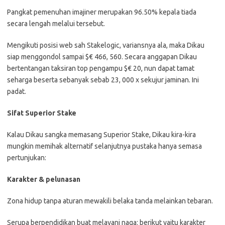
Pangkat pemenuhan imajiner merupakan 96.50% kepala tiada
secara lengah melalui tersebut.
Mengikuti posisi web sah Stakelogic, variansnya ala, maka Dikau
siap menggondol sampai $€ 466, 560. Secara anggapan Dikau
bertentangan taksiran top pengampu $€ 20, nun dapat tamat
seharga beserta sebanyak sebab 23, 000 x sekujur jaminan. Ini
padat.
Sifat Superior Stake
Kalau Dikau sangka memasang Superior Stake, Dikau kira-kira
mungkin memihak alternatif selanjutnya pustaka hanya semasa
pertunjukan:
Karakter & pelunasan
Zona hidup tanpa aturan mewakili belaka tanda melainkan tebaran.
Serupa berpendidikan buat melayani naga: berikut yaitu karakter