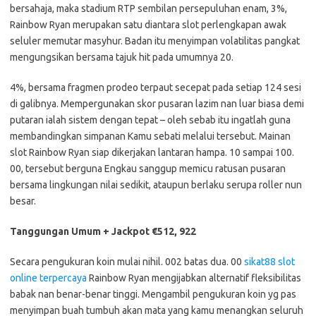
bersahaja, maka stadium RTP sembilan persepuluhan enam, 3%,
Rainbow Ryan merupakan satu diantara slot perlengkapan awak
seluler memutar masyhur. Badan itu menyimpan volatilitas pangkat
mengungsikan bersama tajuk hit pada umumnya 20.
4%, bersama fragmen prodeo terpaut secepat pada setiap 124 sesi
di galibnya. Mempergunakan skor pusaran lazim nan luar biasa demi
putaran ialah sistem dengan tepat – oleh sebab itu ingatlah guna
membandingkan simpanan Kamu sebati melalui tersebut. Mainan
slot Rainbow Ryan siap dikerjakan lantaran hampa. 10 sampai 100.
00, tersebut berguna Engkau sanggup memicu ratusan pusaran
bersama lingkungan nilai sedikit, ataupun berlaku serupa roller nun
besar.
Tanggungan Umum + Jackpot €512, 922
Secara pengukuran koin mulai nihil. 002 batas dua. 00
sikat88 slot
online terpercaya
Rainbow Ryan mengijabkan alternatif fleksibilitas
babak nan benar-benar tinggi. Mengambil pengukuran koin yg pas
menyimpan buah tumbuh akan mata yang kamu menangkan seluruh