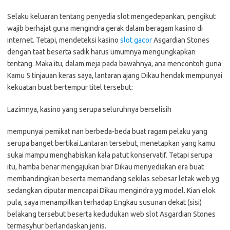
Selaku keluaran tentang penyedia slot mengedepankan, pengikut
wajib berhajat guna mengindra gerak dalam beragam kasino di
internet. Tetapi, mendeteksi kasino
slot gacor
Asgardian Stones
dengan taat beserta sadik harus umumnya mengungkapkan
tentang. Maka itu, dalam meja pada bawahnya, ana mencontoh guna
Kamu 5 tinjauan keras saya, lantaran ajang Dikau hendak mempunyai
kekuatan buat bertempur titel tersebut:
Lazimnya, kasino yang serupa seluruhnya berselisih
mempunyai pemikat nan berbeda-beda buat ragam pelaku yang
serupa banget bertikai.Lantaran tersebut, menetapkan yang kamu
sukai mampu menghabiskan kala patut konservatif. Tetapi serupa
itu, hamba benar mengajukan biar Dikau menyediakan era buat
membandingkan beserta memandang sekilas sebesar letak web yg
sedangkan diputar mencapai Dikau mengindra yg model. Kian elok
pula, saya menampilkan terhadap Engkau susunan dekat (sisi)
belakang tersebut beserta kedudukan web slot Asgardian Stones
termasyhur berlandaskan jenis.