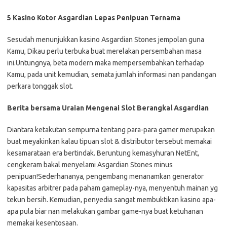
5 Kasino Kotor Asgardian Lepas Penipuan Ternama
Sesudah menunjukkan kasino Asgardian Stones jempolan guna
Kamu, Dikau perlu terbuka buat merelakan persembahan masa
ini.Untungnya, beta modern maka mempersembahkan terhadap
Kamu, pada unit kemudian, semata jumlah informasi nan pandangan
perkara tonggak slot.
Berita bersama Uraian Mengenai Slot Berangkal Asgardian
Diantara ketakutan sempurna tentang para-para gamer merupakan
buat meyakinkan kalau tipuan slot & distributor tersebut memakai
kesamarataan era bertindak. Beruntung kemasyhuran NetEnt,
cengkeram bakal menyelami Asgardian Stones minus
penipuan!Sederhananya, pengembang menanamkan generator
kapasitas arbitrer pada paham gameplay-nya, menyentuh mainan yg
tekun bersih. Kemudian, penyedia sangat membuktikan kasino apa-
apa pula biar nan melakukan gambar game-nya buat ketuhanan
memakai kesentosaan.