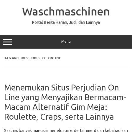
Skip
to
Waschmaschinen
content
Portal Berita Harian, Judi, dan Lainnya
Menu
TAG ARCHIVES:
JUDI SLOT ONLINE
Menemukan Situs Perjudian On
Line yang Menyajikan Bermacam-
Macam Alternatif Gim Meja:
Roulette, Craps, serta Lainnya
Saat ini, banyak manusia menelusuri entertainment dan kebahagiaan