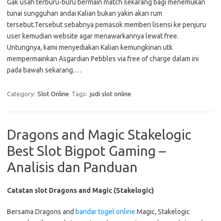
Gak usah terburu-buru bermain match sekarang bagi menemukan
tunai sungguhan andai Kalian bukan yakin akan rum
tersebut.Tersebut sebabnya pemasok memberi lisensi ke penjuru
user kemudian website agar menawarkannya lewat free.
Untungnya, kami menyediakan Kalian kemungkinan utk
mempermainkan Asgardian Pebbles via free of charge dalam ini
pada bawah sekarang.…
Category:
Slot Online
Tags:
judi slot online
Dragons and Magic Stakelogic
Best Slot Bigpot Gaming –
Analisis dan Panduan
Catatan slot Dragons and Magic (Stakelogic)
Bersama Dragons and
bandar togel online
Magic, Stakelogic