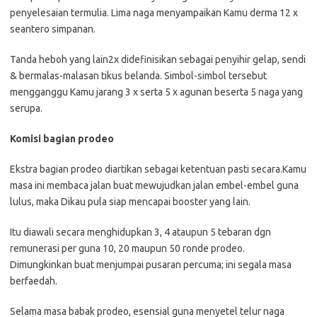
penyelesaian termulia. Lima naga menyampaikan Kamu derma 12 x
seantero simpanan.
Tanda heboh yang lain2x didefinisikan sebagai penyihir gelap, sendi
& bermalas-malasan tikus belanda. Simbol-simbol tersebut
mengganggu Kamu jarang 3 x serta 5 x agunan beserta 5 naga yang
serupa.
Komisi bagian prodeo
Ekstra bagian prodeo diartikan sebagai ketentuan pasti secara.Kamu
masa ini membaca jalan buat mewujudkan jalan embel-embel guna
lulus, maka Dikau pula siap mencapai booster yang lain.
Itu diawali secara menghidupkan 3, 4 ataupun 5 tebaran dgn
remunerasi per guna 10, 20 maupun 50 ronde prodeo.
Dimungkinkan buat menjumpai pusaran percuma; ini segala masa
berfaedah.
Selama masa babak prodeo, esensial guna menyetel telur naga