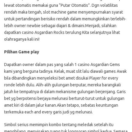
lewat otomatis memakai guna “Putar Otomatis”. Dgn volatilitas
rendah maka tengah, slot machine game menyempurnakan syarat
untuk pertandingan berisiko rendah dalam memungkinkan terlebih-
lebih owner newbie sebagai diajari & dimaini.Menjadi, silahkan
dapatkan casino Asgardian Rocks terulung Kita selanjutnya lihat
olahraganya kali ini!
Pilihan Game play
Dapatkan owner dalam pas yang salah 1 casino Asgardian Gems
kami yang berguna tadinya. Kelak, muat slit lalu diawali games Awak
bila dibandingkan menyeleksi bet amet disukai Player for every
ronde lebih dulu. Alih-alih gulungan berputar, mereka barangkali
jatuh ke tempatnya di dalam mekanisme gulungan berjenjang. Garis
bet yg berpotensi berjaya melunasi berturut-turut untuk gulungan
amet kiri di dalam jalur kanan.Akan tetapo, sebatas keuntungan
terkemuka each and every garis judi yg melunasi.
Simbol serius memimpin kombo tentang meledak setelah itu
menghilang, menyisakan ruang tuk longsoran simbol kedua. Semasa