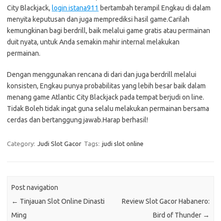
City Blackjack,
login istana911
bertambah terampil Engkau di dalam
menyita keputusan dan juga memprediksi hasil game.Carilah
kemungkinan bagi berdrill, baik melalui game gratis atau permainan
duit nyata, untuk Anda semakin mahir internal melakukan
permainan.
Dengan menggunakan rencana di dari dan juga berdrill melalui
konsisten, Engkau punya probabilitas yang lebih besar baik dalam
menang game Atlantic City Blackjack pada tempat berjudi on line.
Tidak Boleh tidak ingat guna selalu melakukan permainan bersama
cerdas dan bertanggung jawab.Harap berhasil!
Category:
Judi Slot Gacor
Tags:
judi slot online
Post navigation
←
Tinjauan Slot Online Dinasti
Review Slot Gacor Habanero:
Ming
Bird of Thunder
→