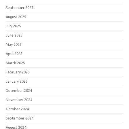
September 2025
August 2025
July 2025
June 2025
May 2025
April 2025
March 2025
February 2025
January 2025
December 2024
November 2024
October 2024
September 2024
August 2024