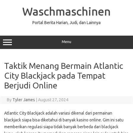
Skip
to
Waschmaschinen
content
Portal Berita Harian, Judi, dan Lainnya
Menu
Taktik Menang Bermain Atlantic
City Blackjack pada Tempat
Berjudi Online
By
Tyler James
|
August 27, 2024
Atlantic City Blackjack adalah variasi dikenal dari permainan
blackjack siapa bisa diketahui di banyak kasino online. Gim ini satu
memberikan regulasi siapa tidak banyak berbeda dari blackjack