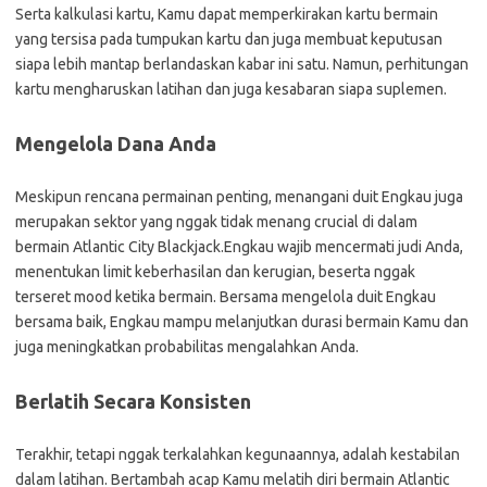
Serta kalkulasi kartu, Kamu dapat memperkirakan kartu bermain
yang tersisa pada tumpukan kartu dan juga membuat keputusan
siapa lebih mantap berlandaskan kabar ini satu. Namun, perhitungan
kartu mengharuskan latihan dan juga kesabaran siapa suplemen.
Mengelola Dana Anda
Meskipun rencana permainan penting, menangani duit Engkau juga
merupakan sektor yang nggak tidak menang crucial di dalam
bermain Atlantic City Blackjack.Engkau wajib mencermati judi Anda,
menentukan limit keberhasilan dan kerugian, beserta nggak
terseret mood ketika bermain. Bersama mengelola duit Engkau
bersama baik, Engkau mampu melanjutkan durasi bermain Kamu dan
juga meningkatkan probabilitas mengalahkan Anda.
Berlatih Secara Konsisten
Terakhir, tetapi nggak terkalahkan kegunaannya, adalah kestabilan
dalam latihan. Bertambah acap Kamu melatih diri bermain Atlantic