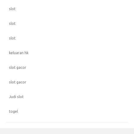
slot
slot
slot
keluaran hk
slot gacor
slot gacor
Judi slot
togel