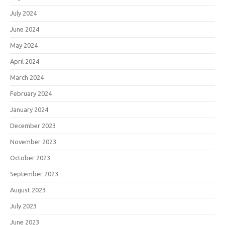
July 2024
June 2024
May 2024
April 2024
March 2024
February 2024
January 2024
December 2023
November 2023
October 2023
September 2023
August 2023
July 2023
June 2023