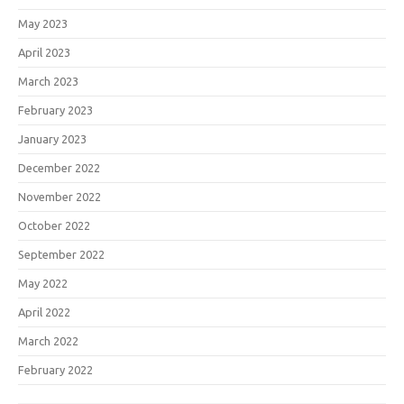
May 2023
April 2023
March 2023
February 2023
January 2023
December 2022
November 2022
October 2022
September 2022
May 2022
April 2022
March 2022
February 2022