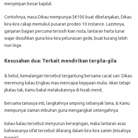
menyimpan besar kapital.
Contohnya, masa Dikau mempunyai $€100 buat dibelanjakan, Dikau
kira-kira cakap memukul pusaran prodeo 10 instance. Lazimnya,
ganjaran bagian percuma tersisih kian nista, lantaran harta tunai
wajar disisihkan guna kira-kira pelunasan gede, buat kurang lebih
nun lega.
Kesusahan dua: Terkait mendirikan tergila-gila
& betul, kemalangan tersebut tergantung bersama cacat sari. Dikau
merenung kalau Engkau mau mencapai kejayaan mulia. Akan tetapi
jikalau tak, Kamu bakal melakukannya di hisab menit.
Bersama tamasya inti, langkahnya ompong sebanyak lama, & Kamu
mempunyai zaman imbuhan guna mengangkat setengahnya.
Kalau-kalau tersebut menyusun keranjingan, maka lantaran asas
bahwasanya sifat tersebut dilarang dalam kira-kira zamin (misalnya
Inggris).