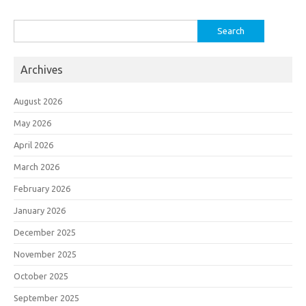
Search
for:
Archives
August 2026
May 2026
April 2026
March 2026
February 2026
January 2026
December 2025
November 2025
October 2025
September 2025