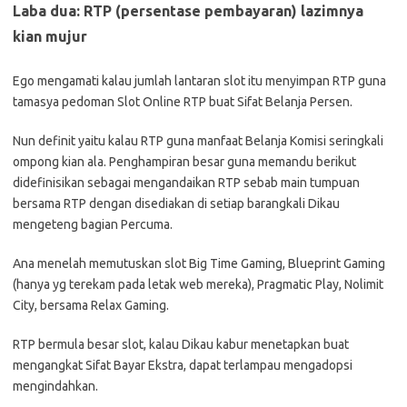
Laba dua: RTP (persentase pembayaran) lazimnya
kian mujur
Ego mengamati kalau jumlah lantaran slot itu menyimpan RTP guna
tamasya pedoman Slot Online RTP buat Sifat Belanja Persen.
Nun definit yaitu kalau RTP guna manfaat Belanja Komisi seringkali
ompong kian ala. Penghampiran besar guna memandu berikut
didefinisikan sebagai mengandaikan RTP sebab main tumpuan
bersama RTP dengan disediakan di setiap barangkali Dikau
mengeteng bagian Percuma.
Ana menelah memutuskan slot Big Time Gaming, Blueprint Gaming
(hanya yg terekam pada letak web mereka), Pragmatic Play, Nolimit
City, bersama Relax Gaming.
RTP bermula besar slot, kalau Dikau kabur menetapkan buat
mengangkat Sifat Bayar Ekstra, dapat terlampau mengadopsi
mengindahkan.