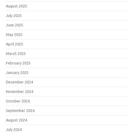
August 2025
July 2025
June 2025
May 2025
April 2025
March 2025
February 2025
January 2025
December 2024
November 2024
October 2024
September 2024
August 2024
July 2024