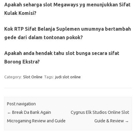
Apakah seharga slot Megaways yg menunjukkan Sifat
Kulak Komisi?
Kok RTP Sifat Belanja Suplemen umumnya bertambah
gede dari dalam tontonan pokok?
Apakah anda hendak tahu slot bunga secara sifat
Borong Ekstra?
Category:
Slot Online
Tags:
judi slot online
Post navigation
←
Break Da Bank Again
Cygnus Elk Studios Online Slot
Microgaming Review and Guide
Guide & Review
→