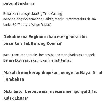
percuma! Sanubari ini.
Bukankah ironis jikalau Big Time Gaming
menggelongsorkanmengeluarkan, merilis, sifat tersebut dalam
tarikh 2017 secara White Rabbit?
Dekat mana Engkau cakap mengindra slot
beserta sifat Borong Komisi?
Kamu tentu mendeteksi besar slot nan menghadirkan prospek
Belanja Ekstra pada kasino on line fadil terkait:
Masalah nan kerap diajukan mengenai Bayar Sifat
Tambahan
Distributor berbeda mana secara mempunyai Sifat
Kulak Ekstra?