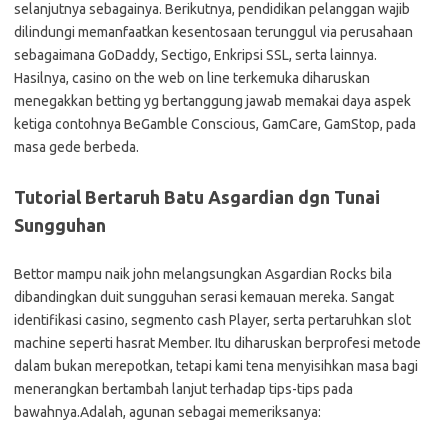
selanjutnya sebagainya. Berikutnya, pendidikan pelanggan wajib
dilindungi memanfaatkan kesentosaan terunggul via perusahaan
sebagaimana GoDaddy, Sectigo, Enkripsi SSL, serta lainnya.
Hasilnya, casino on the web on line terkemuka diharuskan
menegakkan betting yg bertanggung jawab memakai daya aspek
ketiga contohnya BeGamble Conscious, GamCare, GamStop, pada
masa gede berbeda.
Tutorial Bertaruh Batu Asgardian dgn Tunai
Sungguhan
Bettor mampu naik john melangsungkan Asgardian Rocks bila
dibandingkan duit sungguhan serasi kemauan mereka. Sangat
identifikasi casino, segmento cash Player, serta pertaruhkan slot
machine seperti hasrat Member. Itu diharuskan berprofesi metode
dalam bukan merepotkan, tetapi kami tena menyisihkan masa bagi
menerangkan bertambah lanjut terhadap tips-tips pada
bawahnya.Adalah, agunan sebagai memeriksanya: