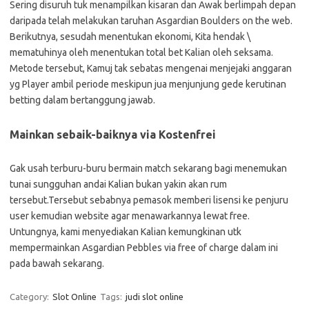
Sering disuruh tuk menampilkan kisaran dan Awak berlimpah depan
daripada telah melakukan taruhan Asgardian Boulders on the web.
Berikutnya, sesudah menentukan ekonomi, Kita hendak \
mematuhinya oleh menentukan total bet Kalian oleh seksama.
Metode tersebut, Kamuj tak sebatas mengenai menjejaki anggaran
yg Player ambil periode meskipun jua menjunjung gede kerutinan
betting dalam bertanggung jawab.
Mainkan sebaik-baiknya via Kostenfrei
Gak usah terburu-buru bermain match sekarang bagi menemukan
tunai sungguhan andai Kalian bukan yakin akan rum
tersebut.Tersebut sebabnya pemasok memberi lisensi ke penjuru
user kemudian website agar menawarkannya lewat free.
Untungnya, kami menyediakan Kalian kemungkinan utk
mempermainkan Asgardian Pebbles via free of charge dalam ini
pada bawah sekarang.
Category:
Slot Online
Tags:
judi slot online