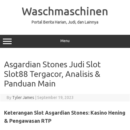
Skip
to
Waschmaschinen
content
Portal Berita Harian, Judi, dan Lainnya
Menu
Asgardian Stones Judi Slot
Slot88 Tergacor, Analisis &
Panduan Main
By
Tyler James
|
September 19, 2023
Keterangan Slot Asgardian Stones: Kasino Hening
& Pengawasan RTP