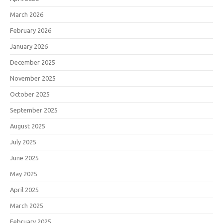
March 2026
February 2026
January 2026
December 2025
November 2025
October 2025
September 2025
August 2025
July 2025
June 2025
May 2025
April 2025
March 2025
February 2025