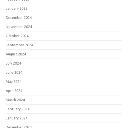
January 2025
December 2024
November 2024
October 2024
September 2024
August 2024
July 2024
June 2024
May 2024
April 2024
March 2024
February 2024
January 2024
December 2023