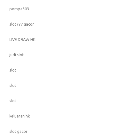
pompa303
slot777 gacor
LIVE DRAW HK
judi slot
slot
slot
slot
keluaran hk
slot gacor