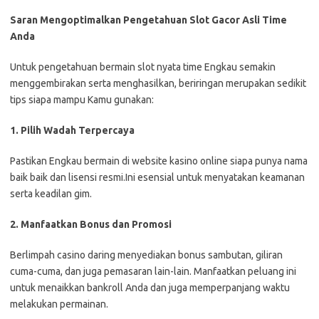
Saran Mengoptimalkan Pengetahuan Slot Gacor Asli Time
Anda
Untuk pengetahuan bermain slot nyata time Engkau semakin
menggembirakan serta menghasilkan, beriringan merupakan sedikit
tips siapa mampu Kamu gunakan:
1. Pilih Wadah Terpercaya
Pastikan Engkau bermain di website kasino online siapa punya nama
baik baik dan lisensi resmi.Ini esensial untuk menyatakan keamanan
serta keadilan gim.
2. Manfaatkan Bonus dan Promosi
Berlimpah casino daring menyediakan bonus sambutan, giliran
cuma-cuma, dan juga pemasaran lain-lain. Manfaatkan peluang ini
untuk menaikkan bankroll Anda dan juga memperpanjang waktu
melakukan permainan.