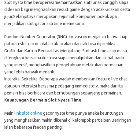
Slot nyata time beroperasi memanfaatkan alat lunak canggih siapa
didesain bagi menghasilkan result game dengan acak-acakan serta
jujur.Selanjutnya merupakan sejumlah komponen pokok apa
menjadikan slot gacor asli time memesona:
Random Number Generator (RNG): Inovasi ini menjamin bahwa tiap
putaran slot gacor ialah acak-acakan dan tak bisa diprediksi.
Grafik dan Kartun Berkualitas Menjulang: Slot asli time acap masa
dilengkapi bersama ilustrasi siapa menakjubkan dan akibat nada
yang imersif, menghasilkan pengetahuan melakukan permainan
yang lebih banyak menarik.
Interaksi Seketika: Beberapa wadah memberikan feature live chat
ataupun interaksi bersama pedagang immediately, maka dari itu
pemain bisa berbicara dan berhubungan sepanjang permainan.
Keuntungan Bermain Slot Nyata Time
Main
link slot online
gacor nyata time punya aneka keuntungan
yang menghasilkan makin dikenal di kelompok partisipan.Beriringan
ialah beberapa faedah penting: