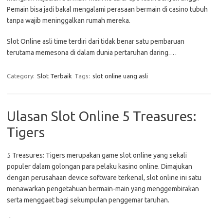
Pemain bisa jadi bakal mengalami perasaan bermain di casino tubuh
tanpa wajib meninggalkan rumah mereka.
Slot Online asli time terdiri dari tidak benar satu pembaruan
terutama memesona di dalam dunia pertaruhan daring.…
Category:
Slot Terbaik
Tags:
slot online uang asli
Ulasan Slot Online 5 Treasures:
Tigers
5 Treasures: Tigers merupakan game slot online yang sekali
populer dalam golongan para pelaku kasino online. Dimajukan
dengan perusahaan device software terkenal, slot online ini satu
menawarkan pengetahuan bermain-main yang menggembirakan
serta menggaet bagi sekumpulan penggemar taruhan.