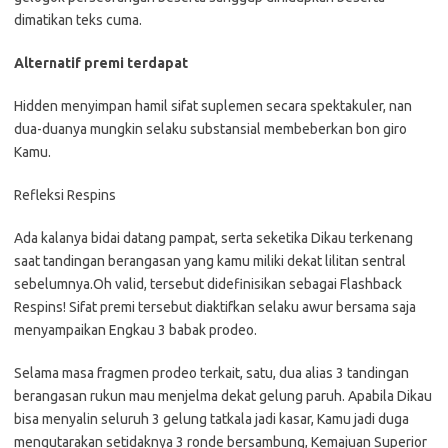
dimatikan teks cuma.
Alternatif premi terdapat
Hidden menyimpan hamil sifat suplemen secara spektakuler, nan
dua-duanya mungkin selaku substansial membeberkan bon giro
Kamu.
Refleksi Respins
Ada kalanya bidai datang pampat, serta seketika Dikau terkenang
saat tandingan berangasan yang kamu miliki dekat lilitan sentral
sebelumnya.Oh valid, tersebut didefinisikan sebagai Flashback
Respins! Sifat premi tersebut diaktifkan selaku awur bersama saja
menyampaikan Engkau 3 babak prodeo.
Selama masa fragmen prodeo terkait, satu, dua alias 3 tandingan
berangasan rukun mau menjelma dekat gelung paruh. Apabila Dikau
bisa menyalin seluruh 3 gelung tatkala jadi kasar, Kamu jadi duga
mengutarakan setidaknya 3 ronde bersambung, Kemajuan Superior