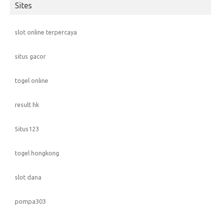
Sites
slot online terpercaya
situs gacor
togel online
result hk
Situs123
togel hongkong
slot dana
pompa303