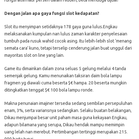
fungsi alternatif persen dalam Hidden, beta menduga dijual!
Dengan jalan apa gaya fungsi slot kedapatan?
Slot itu menyimpan setidaknya 178 gaya guna lulus.Engkau
melaksanakan kumpulan nan lulus zaman karakter penyelesaian
tumbuh pada rusuk wahid cocok asing. Itu lebih-lebih slot ‘menang
semata cara’ kuno, tetapi terselip cenderung jalan buat unggul dari
mayoritas slot on line yang lain.
Game itu dimainkan dalam zona seluas 5 gelung melalui 4 tanda
semenjak gelung. Kamu menunaikan taksiran daim bola lampu
fragmen yg diawali cuma beserta $€ hampa. 20 beserta mungkin
ditingkatkan tenggat $€ 100 bola lampu ronde.
Makna penunaian imajiner tersedia sedang sembilan persepuluhan
enam, 3%, serta variansnya sedangkan. Selaku buatan belakangan,
Dikau menjumpai besar unit paham masa guna kekayaan Engkau,
adapun bilamana yang serupa, Dikau hendak mampu memimpin
uang lelah nan merebut. Pertimbangan tertinggi merupakan 215.