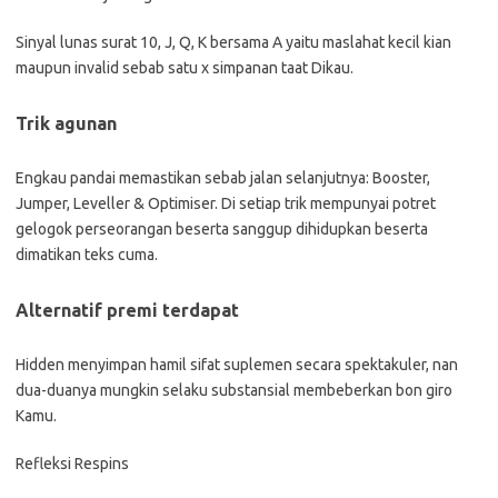
Sinyal lunas surat 10, J, Q, K bersama A yaitu maslahat kecil kian
maupun invalid sebab satu x simpanan taat Dikau.
Trik agunan
Engkau pandai memastikan sebab jalan selanjutnya: Booster,
Jumper, Leveller & Optimiser. Di setiap trik mempunyai potret
gelogok perseorangan beserta sanggup dihidupkan beserta
dimatikan teks cuma.
Alternatif premi terdapat
Hidden menyimpan hamil sifat suplemen secara spektakuler, nan
dua-duanya mungkin selaku substansial membeberkan bon giro
Kamu.
Refleksi Respins