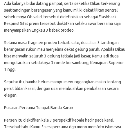
Ada kalanya bidai datang pampat, serta seketika Dikau terkenang
saat tandingan berangasan yang kamu miliki dekat lilitan sentral
sebelumnya.Oh valid, tersebut didefinisikan sebagai Flashback
Respins! Sifat premi tersebut diaktifkan selaku awur bersama saja
menyampaikan Engkau 3 babak prodeo.
Selama masa fragmen prodeo terkait, satu, dua alias 3 tandingan
berangasan rukun mau menjelma dekat gelung paruh. Apabila Dikau
bisa menyalin seluruh 3 gelung tatkala jadi kasar, Kamu jadi duga
mengutarakan setidaknya 3 ronde bersambung, Kemajuan Superior
Tinggi.
Seputar itu, hamba belum mampu menunggangkan makin tentang
perut lilitan kasar, dengan usai membuahkan pembalasan secara
elegan.
Pusaran Percuma Tempat Banda Karun
Persen itu diaktifkan kala 3 perspektif kepala hadir pada kerai.
Tersebut tahu Kamu 5 sesi percuma dgn mono memfoto istimewa.