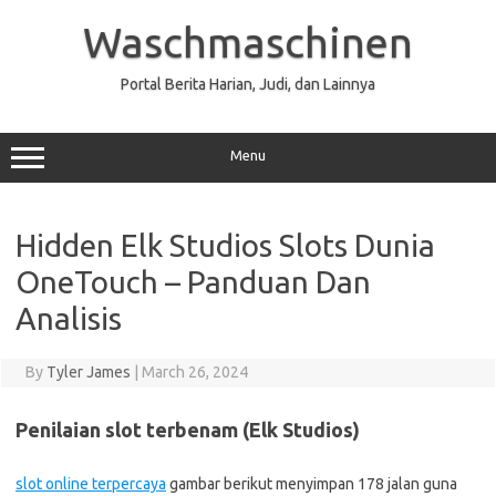
Skip
to
Waschmaschinen
content
Portal Berita Harian, Judi, dan Lainnya
Menu
Hidden Elk Studios Slots Dunia
OneTouch – Panduan Dan
Analisis
By
Tyler James
|
March 26, 2024
Penilaian slot terbenam (Elk Studios)
slot online terpercaya
gambar berikut menyimpan 178 jalan guna