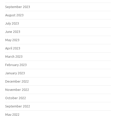
September 2023
August 2023
July 2023
June 2023
May 2023
April 2023
March 2023
February 2023
January 2023
December 2022
November 2022
October 2022
September 2022
May 2022