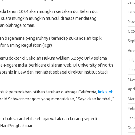
Jan
 tahun 2024 akan mungkin sertakan itu. Selain itu,
Dec
e suara mungkin mungkin muncul di masa mendatang
Nov
ran olahraga roman.
Oct
an bagaimana pengaruhnya terhadap suku adalah topik
Sep
for Gaming Regulation (Icgr).
Aug
 tamu dokter di Sekolah Hukum William S.Boyd Unlv selama
July
egara India, berbicara di siaran web. Di University of North
Jun
orship in Law dan menjabat sebagai direktur institut Studi
May
Apri
ntuk pemindahan pilihan taruhan olahraga California,
link slot
nold Schwarzenegger yang mengatakan, “Saya akan kembali,”
Mar
Feb
Jan
rubah saran lebih sebagai watak dan kurang seperti
 Hari Penghakiman.
Dec