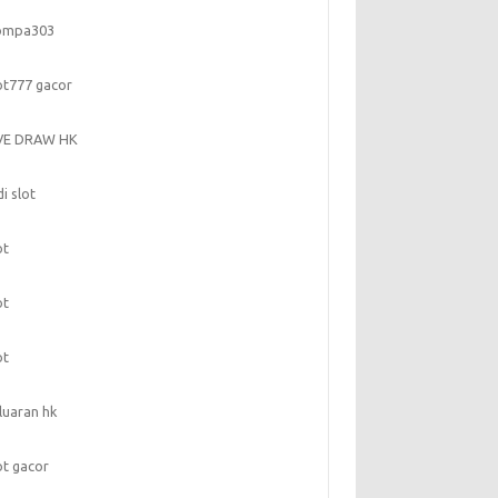
ompa303
ot777 gacor
IVE DRAW HK
di slot
ot
ot
ot
luaran hk
ot gacor