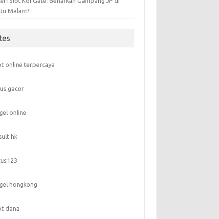
teri Slot Koi Gate: Benarkah Gampang JP di
tu Malam?
ites
ot online terpercaya
tus gacor
gel online
sult hk
tus123
gel hongkong
ot dana