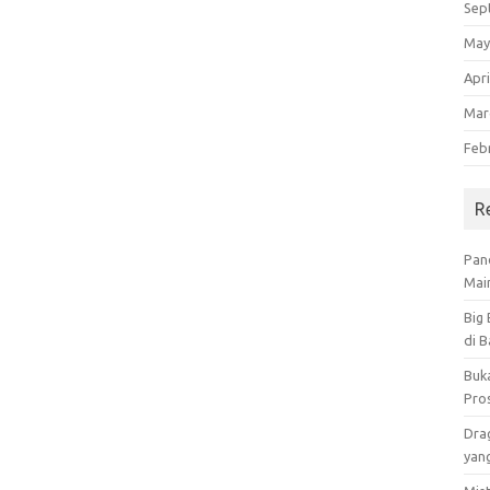
Sep
May
Apri
Mar
Feb
R
Pan
Main
Big
di 
Buk
Pro
Dra
yan