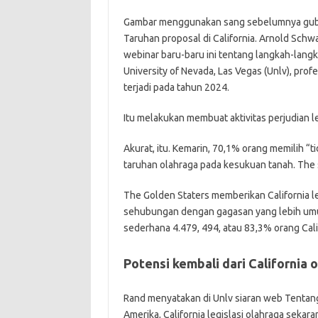
Gambar menggunakan sang sebelumnya gub
Taruhan proposal di California. Arnold Sc
webinar baru-baru ini tentang langkah-lang
University of Nevada, Las Vegas (Unlv), pro
terjadi pada tahun 2024.
Itu melakukan membuat aktivitas perjudian l
Akurat, itu. Kemarin, 70,1% orang memilih “
taruhan olahraga pada kesukuan tanah. The 
The Golden Staters memberikan California l
sehubungan dengan gagasan yang lebih umum
sederhana 4.479, 494, atau 83,3% orang Cal
Potensi kembali dari California
Rand menyatakan di Unlv siaran web Tentang
Amerika, California legislasi olahraga sekar