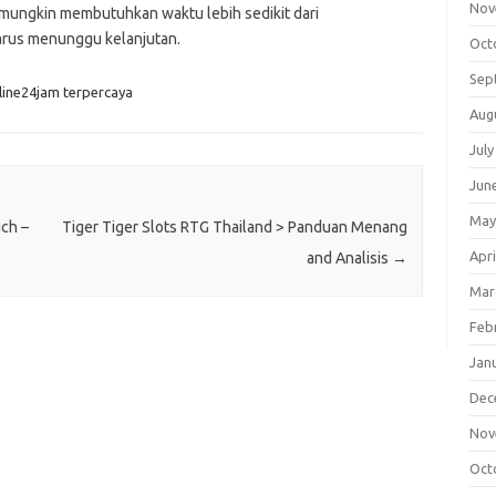
Nov
mungkin membutuhkan waktu lebih sedikit dari
rus menunggu kelanjutan.
Oct
Sep
nline24jam terpercaya
Aug
July
Jun
May
ch –
Tiger Tiger Slots RTG Thailand > Panduan Menang
Apri
and Analisis
→
Mar
Feb
Jan
Dec
Nov
Oct