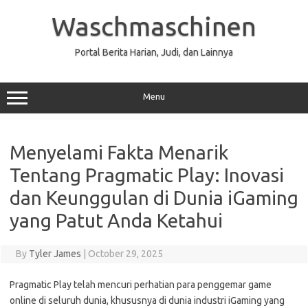
Skip
to
Waschmaschinen
content
Portal Berita Harian, Judi, dan Lainnya
Menu
Menyelami Fakta Menarik
Tentang Pragmatic Play: Inovasi
dan Keunggulan di Dunia iGaming
yang Patut Anda Ketahui
By
Tyler James
|
October 29, 2025
Pragmatic Play telah mencuri perhatian para penggemar game
online di seluruh dunia, khususnya di dunia industri iGaming yang