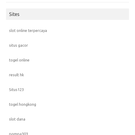
Sites
slot online terpercaya
situs gacor
togel online
result hk
Situs123
togel hongkong
slot dana
pompa303