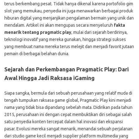
terus berkembang pesat. Tidak hanya dikenal karena portofolio gim
slot yang memukau, penyedia ini juga menawarkan berbagai produk
hiburan digital yang menjanjikan pengalaman bermain yang unik dan
mendalam. Artikel ini akan mengupas secara menyeluruh
fakta
menarik tentang pragmatic play
, mulai dari sejarah berdirinya,
teknologi inovatif yang mereka gunakan, hingga strategi sukses
yang membuat nama mereka terus melejit dan menjadi favorit jutaan
pemain di berbagai belahan dunia.
Sejarah dan Perkembangan Pragmatic Play: Dari
Awal Hingga Jadi Raksasa iGaming
Siapa sangka, bermula dari sebuah perusahaan yang relatif muda di
tengah tumpukan raksasa game global, Pragmatic Play kini menjadi
nama yang tidak bisa dipandang sebelah mata. Didirikan pada tahun
2015, perusahaan ini dengan cepat membuktikan diri sebagai salah
satu penyedia konten tercepat dalam hal inovasi dan ekspansi
pasar. Evolusi mereka sangat menarik, menandai sebuah perjalanan
dari studio game kecil menjadi supplier platform multimedia yang