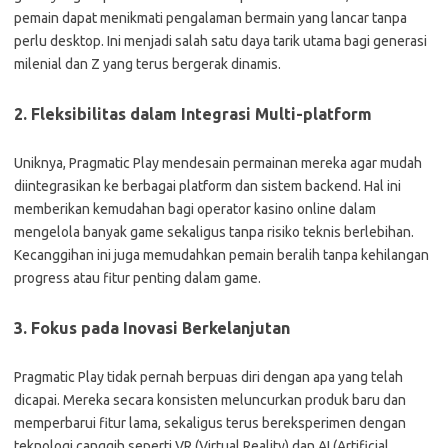
pemain dapat menikmati pengalaman bermain yang lancar tanpa
perlu desktop. Ini menjadi salah satu daya tarik utama bagi generasi
milenial dan Z yang terus bergerak dinamis.
2. Fleksibilitas dalam Integrasi Multi-platform
Uniknya, Pragmatic Play mendesain permainan mereka agar mudah
diintegrasikan ke berbagai platform dan sistem backend. Hal ini
memberikan kemudahan bagi operator kasino online dalam
mengelola banyak game sekaligus tanpa risiko teknis berlebihan.
Kecanggihan ini juga memudahkan pemain beralih tanpa kehilangan
progress atau fitur penting dalam game.
3. Fokus pada Inovasi Berkelanjutan
Pragmatic Play tidak pernah berpuas diri dengan apa yang telah
dicapai. Mereka secara konsisten meluncurkan produk baru dan
memperbarui fitur lama, sekaligus terus bereksperimen dengan
teknologi canggih seperti VR (Virtual Reality) dan AI (Artificial