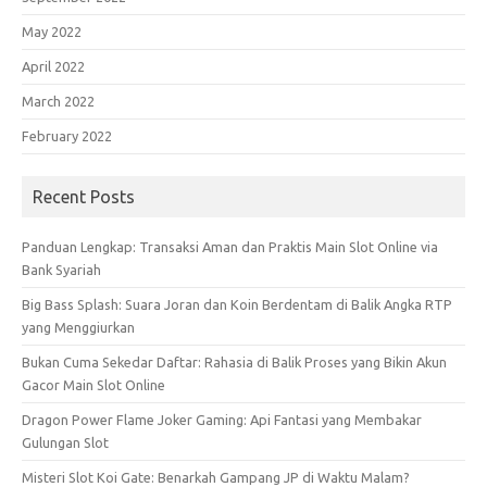
May 2022
April 2022
March 2022
February 2022
Recent Posts
Panduan Lengkap: Transaksi Aman dan Praktis Main Slot Online via
Bank Syariah
Big Bass Splash: Suara Joran dan Koin Berdentam di Balik Angka RTP
yang Menggiurkan
Bukan Cuma Sekedar Daftar: Rahasia di Balik Proses yang Bikin Akun
Gacor Main Slot Online
Dragon Power Flame Joker Gaming: Api Fantasi yang Membakar
Gulungan Slot
Misteri Slot Koi Gate: Benarkah Gampang JP di Waktu Malam?