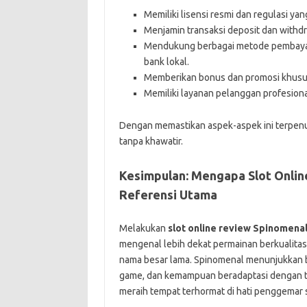
Memiliki lisensi resmi dan regulasi yang
Menjamin transaksi deposit dan withd
Mendukung berbagai metode pembayara
bank lokal.
Memberikan bonus dan promosi khusus 
Memiliki layanan pelanggan profesion
Dengan memastikan aspek-aspek ini terpenu
tanpa khawatir.
Kesimpulan: Mengapa Slot Onlin
Referensi Utama
Melakukan
slot online review Spinomena
mengenal lebih dekat permainan berkualitas,
nama besar lama. Spinomenal menunjukkan 
game, dan kemampuan beradaptasi dengan te
meraih tempat terhormat di hati penggemar s