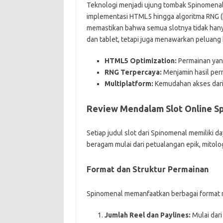
Teknologi menjadi ujung tombak Spinomenal
implementasi HTML5 hingga algoritma RNG 
memastikan bahwa semua slotnya tidak hanya
dan tablet, tetapi juga menawarkan peluang
HTML5 Optimization:
Permainan yang
RNG Terpercaya:
Menjamin hasil perm
Multiplatform:
Kemudahan akses dari
Review Mendalam Slot Online Sp
Setiap judul slot dari Spinomenal memiliki day
beragam mulai dari petualangan epik, mitolo
Format dan Struktur Permainan
Spinomenal memanfaatkan berbagai format re
Jumlah Reel dan Paylines:
Mulai dari