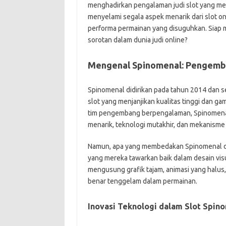
menghadirkan pengalaman judi slot yang memika
menyelami segala aspek menarik dari slot o
performa permainan yang disuguhkan. Siap
sorotan dalam dunia judi online?
Mengenal Spinomenal: Pengemba
Spinomenal didirikan pada tahun 2014 dan s
slot yang menjanjikan kualitas tinggi dan ga
tim pengembang berpengalaman, Spinomenal
menarik, teknologi mutakhir, dan mekanisme
Namun, apa yang membedakan Spinomenal da
yang mereka tawarkan baik dalam desain visua
mengusung grafik tajam, animasi yang halus
benar tenggelam dalam permainan.
Inovasi Teknologi dalam Slot Spin