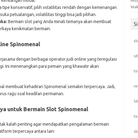
o kehilangan modal.
Mis
Wak
 tipe konservatif, pilih volatilitas rendah dengan kemenangan
suka petualangan, volatilitas tinggi bisa jadi pilihan.
uka:
Bermain slot yang Anda minati temanya akan membuat
S
rkaya kenikmatan bermain.
sl
line Spinomenal
si
jasama dengan berbagai operator judi online yang teregulasi
ggi. Ini menenangkan para pemain yang khawatir akan
to
re
asional membuat kehadiran Spinomenal semakin terpercaya. Jadi,
us ragu soal keadilan permainan.
Si
ya untuk Bermain Slot Spinomenal
to
ga tak kalah penting agar mendapatkan pengalaman bermain
tform terpercaya antara lain:
sl