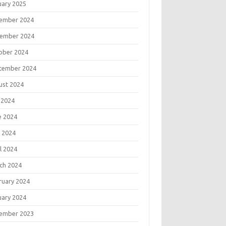
uary 2025
ember 2024
ember 2024
ober 2024
tember 2024
ust 2024
 2024
e 2024
 2024
l 2024
ch 2024
ruary 2024
uary 2024
ember 2023