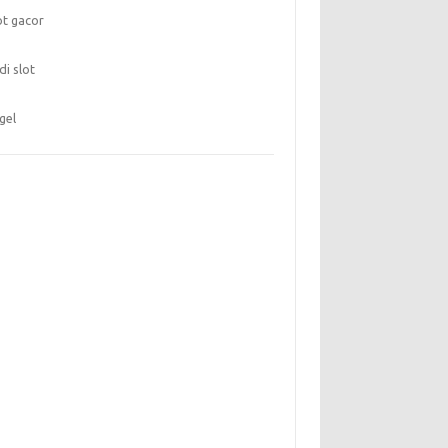
ot gacor
di slot
gel