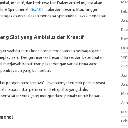
Mar
t, inovatif, dan tentunya fair. Dalam artikel ini, kita akan
nline Spinomenal,
Gsc108
mulai dari desain, fitur, hingga
Feb
 mengeksplorasi alasan mengapa Spinomenal layak mendapat
Jan
Dec
ng Slot yang Ambisius dan Kreatif
Nov
Oct
ejak saat itu terus konsisten mengeluarkan berbagai game
Sep
meplay seru. Dengan markas besar di Israel dan keterlibatan
 menjawab kebutuhan pasar dengan variasi tema yang
Aug
 pembayaran yang kompetitif.
July
ri pengembang lainnya? Jawabannya terletak pada inovasi
Jun
l maupun fitur permainan. Setiap slot yang dirilis
May
, serta latar cerita yang mengundang pemain untuk benar-
Apri
Mar
omenal
Feb