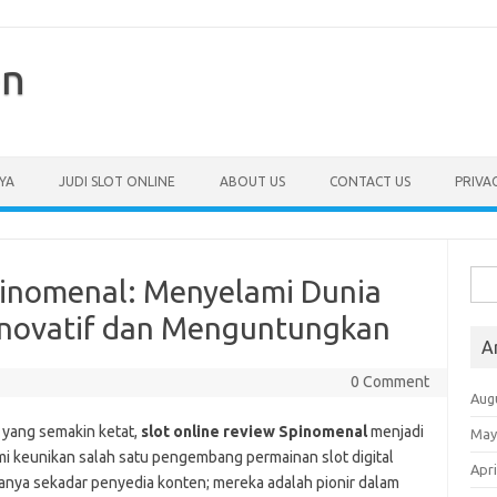
en
YA
JUDI SLOT ONLINE
ABOUT US
CONTACT US
PRIVA
Sea
pinomenal: Menyelami Dunia
for:
Inovatif dan Menguntungkan
A
0 Comment
Aug
 yang semakin ketat,
slot online review Spinomenal
menjadi
May
 keunikan salah satu pengembang permainan slot digital
Apri
anya sekadar penyedia konten; mereka adalah pionir dalam