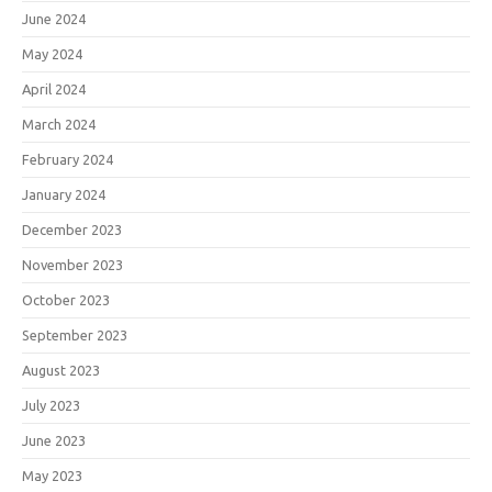
June 2024
May 2024
April 2024
March 2024
February 2024
January 2024
December 2023
November 2023
October 2023
September 2023
August 2023
July 2023
June 2023
May 2023