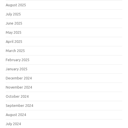
August 2025
July 2025
June 2025
May 2025
April 2025
March 2025
February 2025
January 2025
December 2024
November 2024
October 2024
September 2024
August 2024
July 2024