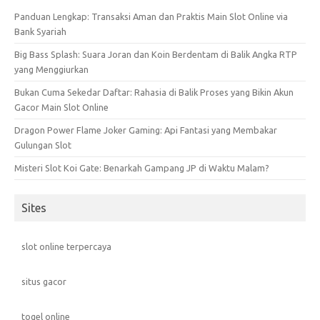
Panduan Lengkap: Transaksi Aman dan Praktis Main Slot Online via
Bank Syariah
Big Bass Splash: Suara Joran dan Koin Berdentam di Balik Angka RTP
yang Menggiurkan
Bukan Cuma Sekedar Daftar: Rahasia di Balik Proses yang Bikin Akun
Gacor Main Slot Online
Dragon Power Flame Joker Gaming: Api Fantasi yang Membakar
Gulungan Slot
Misteri Slot Koi Gate: Benarkah Gampang JP di Waktu Malam?
Sites
slot online terpercaya
situs gacor
togel online