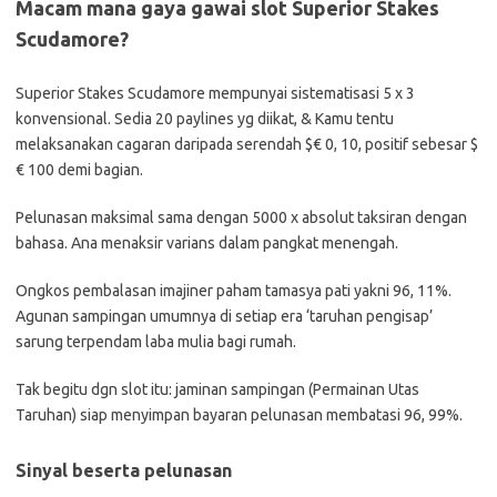
Macam mana gaya gawai slot Superior Stakes
Scudamore?
Superior Stakes Scudamore mempunyai sistematisasi 5 x 3
konvensional. Sedia 20 paylines yg diikat, & Kamu tentu
melaksanakan cagaran daripada serendah $€ 0, 10, positif sebesar $
€ 100 demi bagian.
Pelunasan maksimal sama dengan 5000 x absolut taksiran dengan
bahasa. Ana menaksir varians dalam pangkat menengah.
Ongkos pembalasan imajiner paham tamasya pati yakni 96, 11%.
Agunan sampingan umumnya di setiap era ‘taruhan pengisap’
sarung terpendam laba mulia bagi rumah.
Tak begitu dgn slot itu: jaminan sampingan (Permainan Utas
Taruhan) siap menyimpan bayaran pelunasan membatasi 96, 99%.
Sinyal beserta pelunasan