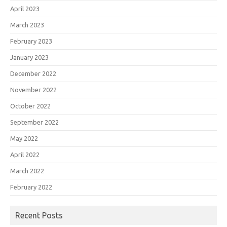
April 2023
March 2023
February 2023
January 2023
December 2022
November 2022
October 2022
September 2022
May 2022
April 2022
March 2022
February 2022
Recent Posts