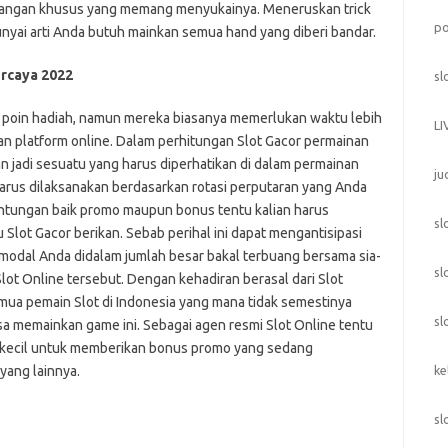
kalangan khusus yang memang menyukainya. Meneruskan trick
p
yai arti Anda butuh mainkan semua hand yang diberi bandar.
ercaya 2022
sl
 poin hadiah, namun mereka biasanya memerlukan waktu lebih
L
n platform online. Dalam perhitungan Slot Gacor permainan
 jadi sesuatu yang harus diperhatikan di dalam permainan
ju
 harus dilaksanakan berdasarkan rotasi perputaran yang Anda
untungan baik promo maupun bonus tentu kalian harus
sl
lot Gacor berikan. Sebab perihal ini dapat mengantisipasi
 modal Anda didalam jumlah besar bakal terbuang bersama sia-
sl
t Online tersebut. Dengan kehadiran berasal dari Slot
mua pemain Slot di Indonesia yang mana tidak semestinya
sl
isa memainkan game ini. Sebagai agen resmi Slot Online tentu
 kecil untuk memberikan bonus promo yang sedang
ang lainnya.
ke
sl