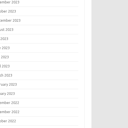
ember 2023
ober 2023
tember 2023
ust 2023
 2023
e 2023
 2023
l 2023
ch 2023
ruary 2023
uary 2023
ember 2022
ember 2022
ober 2022