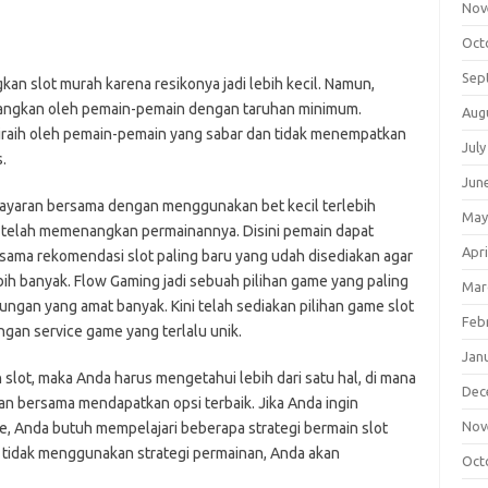
Nov
Oct
Sep
 slot murah karena resikonya jadi lebih kecil. Namun,
nangkan oleh pemain-pemain dengan taruhan minimum.
Aug
aih oleh pemain-pemain yang sabar dan tidak menempatkan
July
.
Jun
yaran bersama dengan menggunakan bet kecil terlebih
May
a telah memenangkan permainannya. Disini pemain dapat
Apri
rsama rekomendasi slot paling baru yang udah disediakan agar
 banyak. Flow Gaming jadi sebuah pilihan game yang paling
Mar
gan yang amat banyak. Kini telah sediakan pilihan game slot
Feb
an service game yang terlalu unik.
Jan
lot, maka Anda harus mengetahui lebih dari satu hal, di mana
Dec
 bersama mendapatkan opsi terbaik. Jika Anda ingin
Nov
e, Anda butuh mempelajari beberapa strategi bermain slot
 tidak menggunakan strategi permainan, Anda akan
Oct