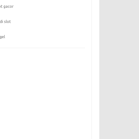
ot gacor
di slot
gel