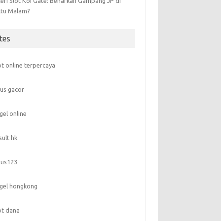
teri Slot Koi Gate: Benarkah Gampang JP di
tu Malam?
ites
ot online terpercaya
tus gacor
gel online
sult hk
tus123
gel hongkong
ot dana