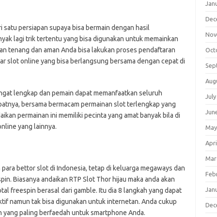
Jan
Dec
i satu persiapan supaya bisa bermain dengan hasil
Nov
yak lagi trik tertentu yang bisa digunakan untuk memainkan
an tenang dan aman Anda bisa lakukan proses pendaftaran
Oct
ar slot online yang bisa berlangsung bersama dengan cepat di
Sep
Aug
angat lengkap dan pemain dapat memanfaatkan seluruh
July
empatnya, bersama bermacam permainan slot terlengkap yang
Jun
ikan permainan ini memiliki pecinta yang amat banyak bila di
nline yang lainnya.
May
Apri
Mar
n para bettor slot di Indonesia, tetap di keluarga megaways dan
Feb
espin. Biasanya andaikan RTP Slot Thor hijau maka anda akan
Jan
l freespin berasal dari gamble. Itu dia 8 langkah yang dapat
tif namun tak bisa digunakan untuk internetan. Anda cukup
Dec
ih yang paling berfaedah untuk smartphone Anda.