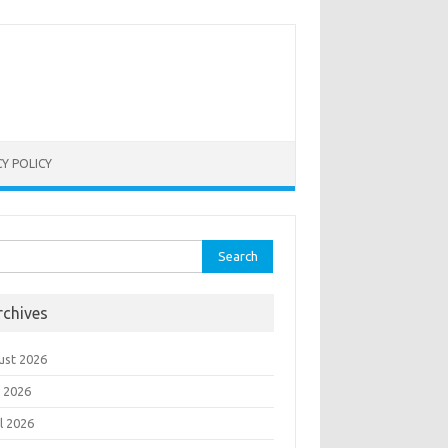
CY POLICY
rch
rchives
ust 2026
 2026
l 2026