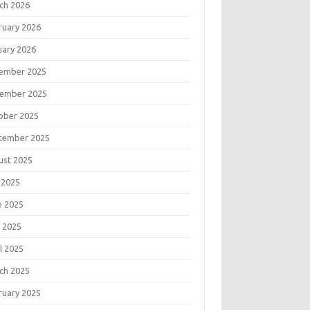
ch 2026
ruary 2026
uary 2026
ember 2025
ember 2025
ober 2025
tember 2025
ust 2025
 2025
e 2025
 2025
l 2025
ch 2025
ruary 2025