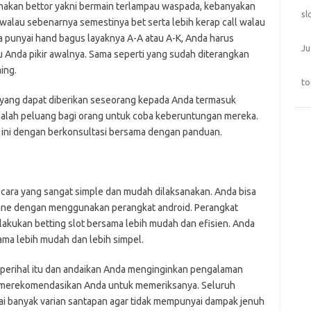
anakan bettor yakni bermain terlampau waspada, kebanyakan
sl
alau sebenarnya semestinya bet serta lebih kerap call walau
a punyai hand bagus layaknya A-A atau A-K, Anda harus
Ju
u Anda pikir awalnya. Sama seperti yang sudah diterangkan
ing.
to
ang dapat diberikan seseorang kepada Anda termasuk
n adalah peluang bagi orang untuk coba keberuntungan mereka.
 ini dengan berkonsultasi bersama dengan panduan.
ara yang sangat simple dan mudah dilaksanakan. Anda bisa
nline dengan menggunakan perangkat android. Perangkat
lakukan betting slot bersama lebih mudah dan efisien. Anda
sama lebih mudah dan lebih simpel.
an perihal itu dan andaikan Anda menginginkan pengalaman
n merekomendasikan Anda untuk memeriksanya. Seluruh
ai banyak varian santapan agar tidak mempunyai dampak jenuh