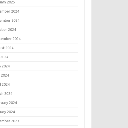
uary 2025
ember 2024
ember 2024
ober 2024
tember 2024
ust 2024
 2024
e 2024
 2024
l 2024
ch 2024
ruary 2024
uary 2024
ember 2023