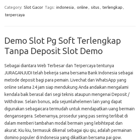
Category:
Slot Gacor
Tags:
indonesia
,
online
,
situs
,
terlengkap
,
terpercaya
Demo Slot Pg Soft Terlengkap
Tanpa Deposit Slot Demo
Sebagai diantara Web Terbesar dan Terpercaya tentunya
JURAGANJUDI telah bekerja sama bersama Bank Indonesia sebagai
metode deposit bagi para pemain. Livechat dan WhatsApp yang
online selama 24 jam siap mendukung Anda andaikan mengalami
kendala baik berasal dari segi teknis ataupun mengenai Deposit /
Withdraw. Selain bonus, ada sejumlahelemen lain yang dapat
digunakan sebagaicara termudah untuk mendapatkan uang bermain
dengansegera. Sebenarnya, prosedur yang pas sering terlibat di
dalam memberi tambahan modal bermain yang lebihtepat dan
akurat. Kiu kiu, termasuk dikenal sebagai qiu qiu, adalah permainan
domino populer di Indonesia yang dikaitkan bersama pai gow.