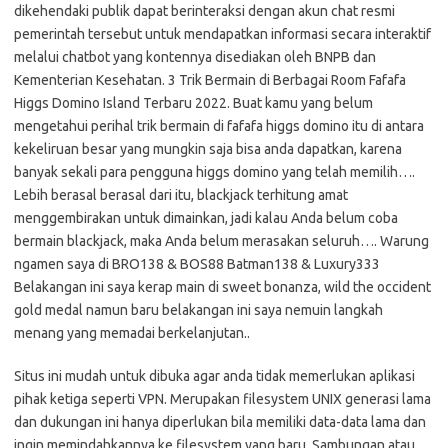
dikehendaki publik dapat berinteraksi dengan akun chat resmi
pemerintah tersebut untuk mendapatkan informasi secara interaktif
melalui chatbot yang kontennya disediakan oleh BNPB dan
Kementerian Kesehatan. 3 Trik Bermain di Berbagai Room Fafafa
Higgs Domino Island Terbaru 2022. Buat kamu yang belum
mengetahui perihal trik bermain di fafafa higgs domino itu di antara
kekeliruan besar yang mungkin saja bisa anda dapatkan, karena
banyak sekali para pengguna higgs domino yang telah memilih….
Lebih berasal berasal dari itu, blackjack terhitung amat
menggembirakan untuk dimainkan, jadi kalau Anda belum coba
bermain blackjack, maka Anda belum merasakan seluruh…. Warung
ngamen saya di BRO138 & BOS88 Batman138 & Luxury333
Belakangan ini saya kerap main di sweet bonanza, wild the occident
gold medal namun baru belakangan ini saya nemuin langkah
menang yang memadai berkelanjutan..
Situs ini mudah untuk dibuka agar anda tidak memerlukan aplikasi
pihak ketiga seperti VPN. Merupakan filesystem UNIX generasi lama
dan dukungan ini hanya diperlukan bila memiliki data-data lama dan
ingin memindahkannya ke filesystem yang baru. Sambungan atau