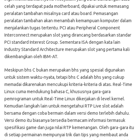
celah yang terdapat pada motherboard, dipakai untuk memasang
peralatan tambahan misalnya card atau board. Pemasangan
peralatan tambahan akan menambah kemampuan komputer dalam
menjalankan tugas tertentu. PCI atau Peripheral Component
Interconnect merupakan slot yang dirancang berdasarkan standar
PCI standard Interest Group. Sementara ISA dengan kata lain
Industry Standard Architecture merupakan slot yang pertama kali
dikembangkan oleh IBM-AT.
Meskipun bhs C bukan merupakan bhs yang spesial digunakan
untuk sistem waktu-nyata, tetapi bhs C adalah bhs yang cukup
memadai dikarenakan mencukupi kriteria-kriteria di atas. Real-Time
Linux cuma mendukung bahasa C, khususnya gara-gara
pemrograman untuk Real-Time Linux dikerjakan di level kernel.
Kemudian langkah lain untuk mengetahui RTP Live slot adalah
bersama dengan coba bermain dalam versi demo terlebih dahulu.
Versi demo itu biasanya tersedia bermacam informasi termasuk
spesifikasi game dan juga nilai RTP kemenangan. Oleh gara-gara itu
di setiap permainan mempunyai trik dan tips yang membaut anda