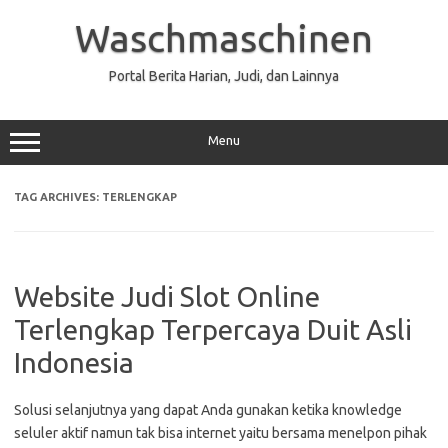
Skip
to
Waschmaschinen
content
Portal Berita Harian, Judi, dan Lainnya
Menu
TAG ARCHIVES:
TERLENGKAP
Website Judi Slot Online
Terlengkap Terpercaya Duit Asli
Indonesia
Solusi selanjutnya yang dapat Anda gunakan ketika knowledge
seluler aktif namun tak bisa internet yaitu bersama menelpon pihak