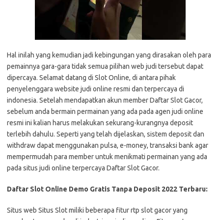
Hal inilah yang kemudian jadi kebingungan yang dirasakan oleh para
pemainnya gara-gara tidak semua pilihan web judi tersebut dapat
dipercaya. Selamat datang di Slot Online, di antara pihak
penyelenggara website judi online resmi dan terpercaya di
indonesia. Setelah mendapatkan akun member Daftar Slot Gacor,
sebelum anda bermain permainan yang ada pada agen judi online
resmi ini kalian harus melakukan sekurang-kurangnya deposit
terlebih dahulu. Seperti yang telah dijelaskan, sistem deposit dan
withdraw dapat menggunakan pulsa, e-money, transaksi bank agar
mempermudah para member untuk menikmati permainan yang ada
pada situs judi online terpercaya Daftar Slot Gacor.
Daftar Slot Online Demo Gratis Tanpa Deposit 2022 Terbaru:
Situs web Situs Slot miliki beberapa fitur rtp slot gacor yang