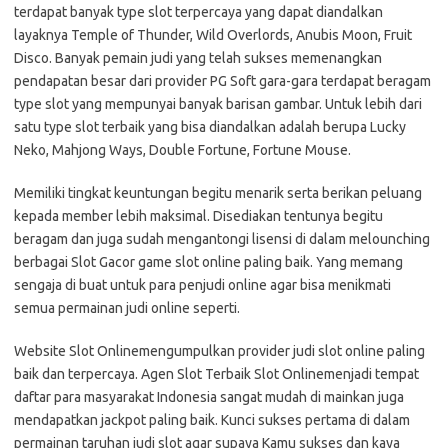
terdapat banyak type slot terpercaya yang dapat diandalkan
layaknya Temple of Thunder, Wild Overlords, Anubis Moon, Fruit
Disco. Banyak pemain judi yang telah sukses memenangkan
pendapatan besar dari provider PG Soft gara-gara terdapat beragam
type slot yang mempunyai banyak barisan gambar. Untuk lebih dari
satu type slot terbaik yang bisa diandalkan adalah berupa Lucky
Neko, Mahjong Ways, Double Fortune, Fortune Mouse.
Memiliki tingkat keuntungan begitu menarik serta berikan peluang
kepada member lebih maksimal. Disediakan tentunya begitu
beragam dan juga sudah mengantongi lisensi di dalam melounching
berbagai Slot Gacor game slot online paling baik. Yang memang
sengaja di buat untuk para penjudi online agar bisa menikmati
semua permainan judi online seperti.
Website Slot Onlinemengumpulkan provider judi slot online paling
baik dan terpercaya. Agen Slot Terbaik Slot Onlinemenjadi tempat
daftar para masyarakat Indonesia sangat mudah di mainkan juga
mendapatkan jackpot paling baik. Kunci sukses pertama di dalam
permainan taruhan judi slot agar supaya Kamu sukses dan kaya