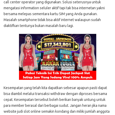
call center operator yang digunakan. Solusi seterusnya untuk
mengatasi information seluler aktif tapi tak bisa internetan yakni
bersama melepas sementara kartu SIM yang Anda gunakan.
Masalah smartphone tidak bisa aktif internet walaupun sudah
diaktifkan tentunya bukan masalah baru lagi.
Kesempatan yang telah kita dapatkan sebesar apapun pasti dapat
bisa diambil melalui transaksi withdraw dengan diproses bersama
cepat. Kesempatan tersebut boleh berikan banyak untung untuk
para member berasal dari berbagai sudut. Jangan heran jika nama
website judi slot online semakin kondang dan miliki jumlah anggota