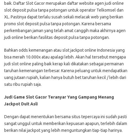
baik. Daftar Slot Gacor merupakan daftar website agen judi online
slot deposit pulsa tanpa potongan untuk operator Telkomsel dan
XL. Pastinya dapat terlalu susah sekali melacak web yang berikan
promo slot deposit pulsa tanpa potongan. Karena bersama
perkembangan jaman yang telah amat canggih maka akhirnya agen
judi online berikan fasilitas deposit pulsa tanpa potongan.
Bahkan odds kemenangan atau slot jackpot online Indonesia yang
bisa meraih 10.000x atau apalagi lebih. Akan hal tersebut mengapa
judi slot online paling baik kerap kali dikatakan sebagai permainan
taruhan kemenangan terbesar. Karena peluang untuk mendapatkan
uang jutaan rupiah, kalian hanya butuh bet taruhan kecil / lebih dari
satu ribu rupiah saja.
Judi Game Slot Gacor Teranyar Yang Gampang Menang
Jackpot Duit Asli
Dengan dapat menentukan bersama situs tepercaya ini sudah pasti
sangat unggul untuk memberikan kepuasan apapun, terlebih dalam
berikan nilai jackpot yang lebih menguntungkan tiap-tiap harinya.