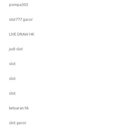
pompa303
slot777 gacor
LIVE DRAW HK
judi slot
slot
slot
slot
keluaran hk
slot gacor