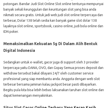
potongan. Bandar Judi Slot Online Slot online tentunya mempunyai
banyak sekali keunggulan dan keuntungan slot yang bisa anda
nikmati secara gratis. Untuk jadi web judi slot online terpercaya dan
terbesar, Dolar 138 telah sedia kan banyak game slot dolar 138
layaknya slot online, sportsbook, casino online, judi bola online dan
IDN poker.
Memaksimalkan Kekuatan 5g Di Dalam Alih Bentuk
Digital Indonesia
Sedangkan untuk e-wallet, gacor juga di support oleh 3 provider
terpercaya yaitu DANA, OVO, dan Gopay Semua proses deposit dan
withdraw tersebut bakal dilayani 24/7 oleh customer service
profesional yang siap membantu anda. Anggota dengan web slot
terbesar bersama jaminan kalau jackpot besar pasti dibayarkan.
Begitu pula kita bisa lebih bebas laksanakan taruhan slot online dan
dapat kemenangan menyakinkan.
Situs Slot Gacor Online Terbaru Yang Kerap Kasih