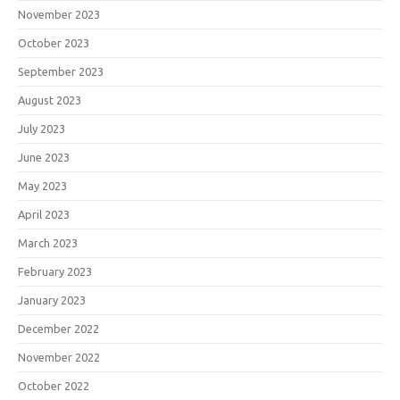
November 2023
October 2023
September 2023
August 2023
July 2023
June 2023
May 2023
April 2023
March 2023
February 2023
January 2023
December 2022
November 2022
October 2022