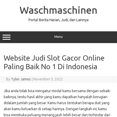
Skip
to
Waschmaschinen
content
Portal Berita Harian, Judi, dan Lainnya
Menu
Website Judi Slot Gacor Online
Paling Baik No 1 Di Indonesia
By
Tyler James
|
November 3, 2022
Jika anda tidak bisa mengatur modal kamu bersama dengan sebaik-
baiknya, tentu hasil akhir yang kamu dapatkan hanyalah kerugian
didalam jumlah yang besar. Kamu harus tentukan berapa duit yang
akan kamu keluarkan di setiap harinya. Dengan langkah ini, kamu
bisa membuka peluang menang jauh lebih besar dan terhindar dari