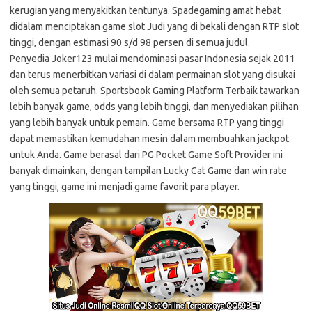
kerugian yang menyakitkan tentunya. Spadegaming amat hebat
didalam menciptakan game slot Judi yang di bekali dengan RTP slot
tinggi, dengan estimasi 90 s/d 98 persen di semua judul.
Penyedia Joker123 mulai mendominasi pasar Indonesia sejak 2011
dan terus menerbitkan variasi di dalam permainan slot yang disukai
oleh semua petaruh. Sportsbook Gaming Platform Terbaik tawarkan
lebih banyak game, odds yang lebih tinggi, dan menyediakan pilihan
yang lebih banyak untuk pemain. Game bersama RTP yang tinggi
dapat memastikan kemudahan mesin dalam membuahkan jackpot
untuk Anda. Game berasal dari PG Pocket Game Soft Provider ini
banyak dimainkan, dengan tampilan Lucky Cat Game dan win rate
yang tinggi, game ini menjadi game favorit para player.