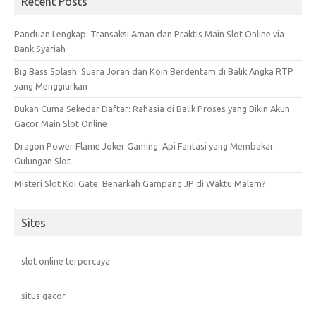
Recent Posts
Panduan Lengkap: Transaksi Aman dan Praktis Main Slot Online via
Bank Syariah
Big Bass Splash: Suara Joran dan Koin Berdentam di Balik Angka RTP
yang Menggiurkan
Bukan Cuma Sekedar Daftar: Rahasia di Balik Proses yang Bikin Akun
Gacor Main Slot Online
Dragon Power Flame Joker Gaming: Api Fantasi yang Membakar
Gulungan Slot
Misteri Slot Koi Gate: Benarkah Gampang JP di Waktu Malam?
Sites
slot online terpercaya
situs gacor