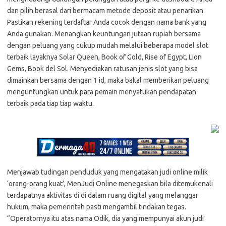
dan pilih berasal dari bermacam metode deposit atau penarikan.
Pastikan rekening terdaftar Anda cocok dengan nama bank yang
Anda gunakan. Menangkan keuntungan jutaan rupiah bersama
dengan peluang yang cukup mudah melalui beberapa model slot
terbaik layaknya Solar Queen, Book of Gold, Rise of Egypt, Lion
Gems, Book del Sol. Menyediakan ratusan jenis slot yang bisa
dimainkan bersama dengan 1 id, maka bakal memberikan peluang
menguntungkan untuk para pemain menyatukan pendapatan
terbaik pada tiap tiap waktu.
Menjawab tudingan penduduk yang mengatakan judi online milik
‘orang-orang kuat’, MenJudi Online menegaskan bila ditemukenali
terdapatnya aktivitas di di dalam ruang digital yang melanggar
hukum, maka pemerintah pasti mengambil tindakan tegas.
“Operatornya itu atas nama Odik, dia yang mempunyai akun judi