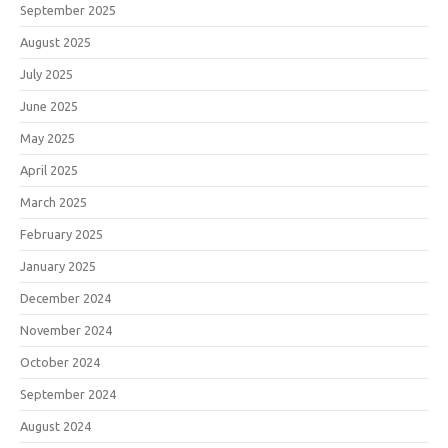
September 2025
August 2025
July 2025
June 2025
May 2025
April 2025
March 2025
February 2025
January 2025
December 2024
November 2024
October 2024
September 2024
August 2024