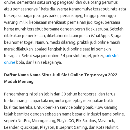
online, sementara satu orang pengepul dan dua orang perumus
atau pemasangnya,” kata dia. Warga Karangmulya tersebut, rata-rata
bekerja sebagai petugas parkir, penarik ojeg, hingga penunggu
warung, miliki kebiasaan menikmati permainan judi togel bersama
harga murah tersebut bersama dengan peran tidak serupa. Setelah
dilakukan pemeriksaan, diketahui didalam pesan WhatApps S juga
beli nomer togel. Namun, meski dilarang, praktik judi online masih
marak dilakukan, apalagi langkah judi online saat ini semakin
beragam. Sebut saja judi online 24 jam slot, togel, poker,
judi slot
online
bola, dan lain sebagainya.
Daftar Nama Nama Situs Judi Slot Online Terpercaya 2022
Mudah Menang
Pengembang ini telah lebih dari 50 tahun beroperasi dan terus
berkembang sampai kala ini, mutu gameplay merupakan bukti
kualitas mereka. Untuk berikan service paling baik, Flow Gaming
telah bermitra dengan sebagian nama besar di industri game online,
seperti NetEnt, Microgaming, Play’n GO, Elk Studios, Maverick,
Leander, Quickspin, Playson, Blueprint Gaming, dan Kota Nolimit.