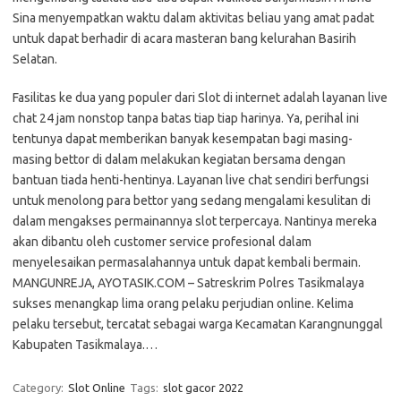
Sina menyempatkan waktu dalam aktivitas beliau yang amat padat
untuk dapat berhadir di acara masteran bang kelurahan Basirih
Selatan.
Fasilitas ke dua yang populer dari Slot di internet adalah layanan live
chat 24 jam nonstop tanpa batas tiap tiap harinya. Ya, perihal ini
tentunya dapat memberikan banyak kesempatan bagi masing-
masing bettor di dalam melakukan kegiatan bersama dengan
bantuan tiada henti-hentinya. Layanan live chat sendiri berfungsi
untuk menolong para bettor yang sedang mengalami kesulitan di
dalam mengakses permainannya slot terpercaya. Nantinya mereka
akan dibantu oleh customer service profesional dalam
menyelesaikan permasalahannya untuk dapat kembali bermain.
MANGUNREJA, AYOTASIK.COM – Satreskrim Polres Tasikmalaya
sukses menangkap lima orang pelaku perjudian online. Kelima
pelaku tersebut, tercatat sebagai warga Kecamatan Karangnunggal
Kabupaten Tasikmalaya.…
Category:
Slot Online
Tags:
slot gacor 2022