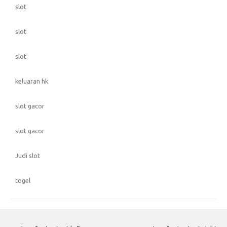
slot
slot
slot
keluaran hk
slot gacor
slot gacor
Judi slot
togel