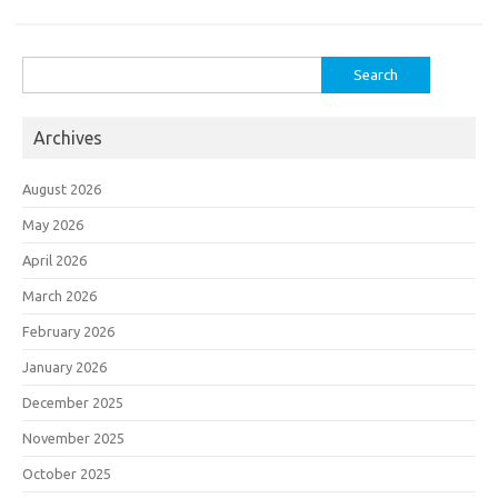
Search
for:
Archives
August 2026
May 2026
April 2026
March 2026
February 2026
January 2026
December 2025
November 2025
October 2025