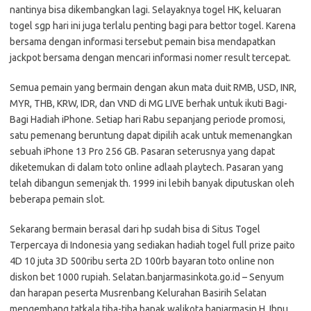
nantinya bisa dikembangkan lagi. Selayaknya togel HK, keluaran
togel sgp hari ini juga terlalu penting bagi para bettor togel. Karena
bersama dengan informasi tersebut pemain bisa mendapatkan
jackpot bersama dengan mencari informasi nomer result tercepat.
Semua pemain yang bermain dengan akun mata duit RMB, USD, INR,
MYR, THB, KRW, IDR, dan VND di MG LIVE berhak untuk ikuti Bagi-
Bagi Hadiah iPhone. Setiap hari Rabu sepanjang periode promosi,
satu pemenang beruntung dapat dipilih acak untuk memenangkan
sebuah iPhone 13 Pro 256 GB. Pasaran seterusnya yang dapat
diketemukan di dalam toto online adlaah playtech. Pasaran yang
telah dibangun semenjak th. 1999 ini lebih banyak diputuskan oleh
beberapa pemain slot.
Sekarang bermain berasal dari hp sudah bisa di Situs Togel
Terpercaya di Indonesia yang sediakan hadiah togel full prize paito
4D 10 juta 3D 500ribu serta 2D 100rb bayaran toto online non
diskon bet 1000 rupiah. Selatan.banjarmasinkota.go.id – Senyum
dan harapan peserta Musrenbang Kelurahan Basirih Selatan
mengembang tatkala tiba-tiba bapak walikota banjarmasin H. Ibnu