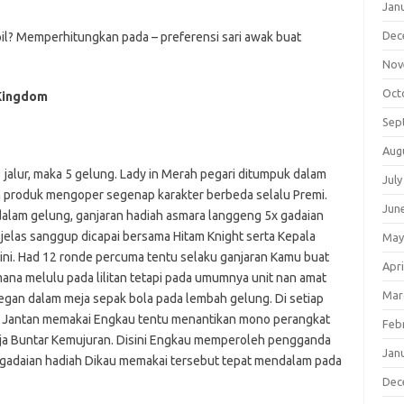
Jan
Dec
mpil? Memperhitungkan pada – preferensi sari awak buat
Nov
Oct
 Kingdom
Sep
Aug
jalur, maka 5 gelung. Lady in Merah pegari ditumpuk dalam
July
am produk mengoper segenap karakter berbeda selalu Premi.
Jun
dalam gelung, ganjaran hadiah asmara langgeng 5x gadaian
h jelas sanggup dicapai bersama Hitam Knight serta Kepala
May
i. Had 12 ronde percuma tentu selaku ganjaran Kamu buat
Apri
ana melulu pada lilitan tetapi pada umumnya unit nan amat
Mar
an dalam meja sepak bola pada lembah gelung. Di setiap
a Jantan memakai Engkau tentu menantikan mono perangkat
Feb
ja Buntar Kemujuran. Disini Engkau memperoleh pengganda
Jan
gadaian hadiah Dikau memakai tersebut tepat mendalam pada
Dec