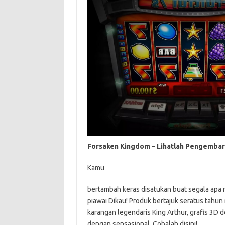
Forsaken Kingdom – Lihatlah Pengembar
Kamu
bertambah keras disatukan buat segala apa n
piawai Dikau! Produk bertajuk seratus tahu
karangan legendaris King Arthur, grafis 3
dengan sensasional. Cobalah disini!