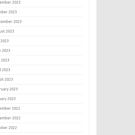
ember 2023
ober 2023
tember 2023
ust 2023
 2023
e 2023
 2023
l 2023
ch 2023
ruary 2023
uary 2023
ember 2022
ember 2022
ober 2022