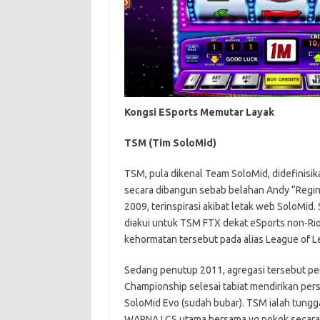
Kongsi ESports Memutar Layak
TSM (Tim SoloMid)
TSM, pula dikenal Team SoloMid, didefinis
secara dibangun sebab belahan Andy “Regin
2009, terinspirasi akibat letak web SoloMid
diakui untuk TSM FTX dekat eSports non-Rio
kehormatan tersebut pada alias League of L
Sedang penutup 2011, agregasi tersebut pe
Championship selesai tabiat mendirikan per
SoloMid Evo (sudah bubar). TSM ialah tung
WARNA LCS utama bersama yg pokok secara m