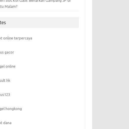
teri Slot Koi Gate: Benarkah Gampang JP di
tu Malam?
ites
ot online terpercaya
tus gacor
gel online
sult hk
tus123
gel hongkong
ot dana