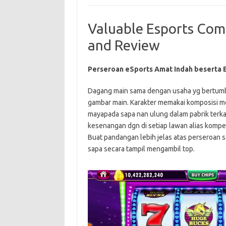
Valuable Esports Com
and Review
Perseroan eSports Amat Indah beserta E
Dagang main sama dengan usaha yg bertumb
gambar main. Karakter memakai komposisi m
mayapada sapa nan ulung dalam pabrik terk
kesenangan dgn di setiap lawan alias kompe
Buat pandangan lebih jelas atas perseroan s
sapa secara tampil mengambil top.