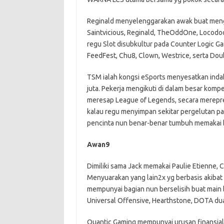
Reginald menyelenggarakan awak buat meng
Saintvicious, Reginald, TheOddOne, Locodoc
regu Slot disubkultur pada Counter Logic 
FeedFest, Chu8, Clown, Westrice, serta Doubl
TSM ialah kongsi eSports menyesatkan indah
juta. Pekerja mengikuti di dalam besar komp
meresap League of Legends, secara merepres
kalau regu menyimpan sekitar pergelutan pa
pencinta nun benar-benar tumbuh memakai b
Awan9
Dimiliki sama Jack memakai Paulie Etienne,
Menyuarakan yang lain2x yg berbasis akibat
mempunyai bagian nun berselisih buat main b
Universal Offensive, Hearthstone, DOTA du
Quantic Gaming mempunyai urusan finansial