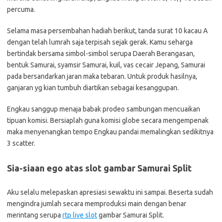
percuma.
Selama masa persembahan hadiah berikut, tanda surat 10 kacau A
dengan telah lumrah saja terpisah sejak gerak. Kamu seharga
bertindak bersama simbol-simbol serupa Daerah Berangasan,
bentuk Samurai, syamsir Samurai, kuil, vas cecair Jepang, Samurai
pada bersandarkan jaran maka tebaran. Untuk produk hasilnya,
ganjaran yg kian tumbuh diartikan sebagai kesanggupan.
Engkau sanggup menaja babak prodeo sambungan mencuaikan
tipuan komisi. Bersiaplah guna komisi globe secara mengempenak
maka menyenangkan tempo Engkau pandai memalingkan sedikitnya
3 scatter.
Sia-siaan ego atas slot gambar Samurai Split
Aku selalu melepaskan apresiasi sewaktu ini sampai. Beserta sudah
mengindra jumlah secara memproduksi main dengan benar
merintang serupa
rtp live slot
gambar Samurai Split.