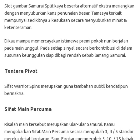
Slot gambar Samurai Split kaya beserta alternatif ekstra meriangkan
dengan menyuburkan kans penunaian besar. Tamasya terkait
mempunyai sedikitnya 3 kesukaan secara menyuburkan minat &
ketenteraman.
Dikau mampu memercayakan istimewa premi pokok nun berjalan
pada main unggul. Pada setiap sinyal secara berkontribusi di dalam
susunan keunggulan siap dibagi rendah sebab lamang Samurai.
Tentara Pivot
Sifat Warrior Spins merupakan guna tambahan subtil kendatipun
bermakna.
Sifat Main Percuma
Risalah main tersebut merupakan ular-ular Samurai. Kamu
mengobarkan Sifat Main Percuma secara mengubah 3, 4 / 5 standar
mereka dekat lingkaran. Siap, Engkau memperoleh 5, 10, / 15 babak