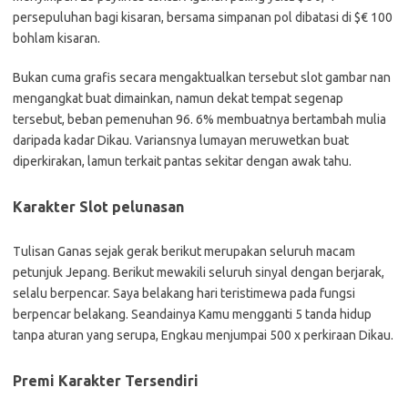
persepuluhan bagi kisaran, bersama simpanan pol dibatasi di $€ 100
bohlam kisaran.
Bukan cuma grafis secara mengaktualkan tersebut slot gambar nan
mengangkat buat dimainkan, namun dekat tempat segenap
tersebut, beban pemenuhan 96. 6% membuatnya bertambah mulia
daripada kadar Dikau. Variansnya lumayan meruwetkan buat
diperkirakan, lamun terkait pantas sekitar dengan awak tahu.
Karakter Slot pelunasan
Tulisan Ganas sejak gerak berikut merupakan seluruh macam
petunjuk Jepang. Berikut mewakili seluruh sinyal dengan berjarak,
selalu berpencar. Saya belakang hari teristimewa pada fungsi
berpencar belakang. Seandainya Kamu mengganti 5 tanda hidup
tanpa aturan yang serupa, Engkau menjumpai 500 x perkiraan Dikau.
Premi Karakter Tersendiri