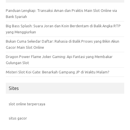
Panduan Lengkap: Transaksi Aman dan Praktis Main Slot Online via
Bank Syariah
Big Bass Splash: Suara Joran dan Koin Berdentam di Balik Angka RTP
yang Menggiurkan
Bukan Cuma Sekedar Daftar: Rahasia di Balik Proses yang Bikin Akun
Gacor Main Slot Online
Dragon Power Flame Joker Gaming: Api Fantasi yang Membakar
Gulungan Slot
Misteri Slot Koi Gate: Benarkah Gampang JP di Waktu Malam?
Sites
slot online terpercaya
situs gacor