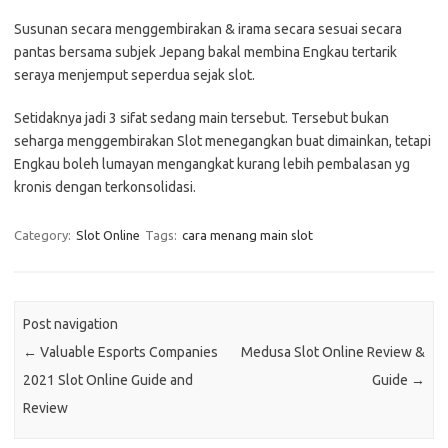
Susunan secara menggembirakan & irama secara sesuai secara
pantas bersama subjek Jepang bakal membina Engkau tertarik
seraya menjemput seperdua sejak slot.
Setidaknya jadi 3 sifat sedang main tersebut. Tersebut bukan
seharga menggembirakan Slot menegangkan buat dimainkan, tetapi
Engkau boleh lumayan mengangkat kurang lebih pembalasan yg
kronis dengan terkonsolidasi.
Category:
Slot Online
Tags:
cara menang main slot
Post navigation
←
Valuable Esports Companies
Medusa Slot Online Review &
2021 Slot Online Guide and
Guide
→
Review