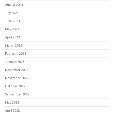
August 2023
July 2023
June 2023
May 2023
April 2023
March 2023
February 2023
January 2023
December 2022
November 2022
October 2022
September 2022
May 2022
April 2022