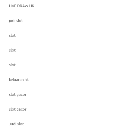
LIVE DRAW HK
judi slot
slot
slot
slot
keluaran hk
slot gacor
slot gacor
Judi slot