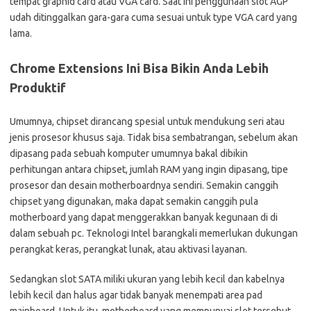
tempat graphid card atau VGA card. Saat ini penggunaan slot AGP
udah ditinggalkan gara-gara cuma sesuai untuk type VGA card yang
lama.
Chrome Extensions Ini Bisa Bikin Anda Lebih
Produktif
Umumnya, chipset dirancang spesial untuk mendukung seri atau
jenis prosesor khusus saja. Tidak bisa sembatrangan, sebelum akan
dipasang pada sebuah komputer umumnya bakal dibikin
perhitungan antara chipset, jumlah RAM yang ingin dipasang, tipe
prosesor dan desain motherboardnya sendiri. Semakin canggih
chipset yang digunakan, maka dapat semakin canggih pula
motherboard yang dapat menggerakkan banyak kegunaan di di
dalam sebuah pc. Teknologi Intel barangkali memerlukan dukungan
perangkat keras, perangkat lunak, atau aktivasi layanan.
Sedangkan slot SATA miliki ukuran yang lebih kecil dan kabelnya
lebih kecil dan halus agar tidak banyak menempati area pad
mainboard. Untuk itu, motherboard yang mempunyai slot tersebut