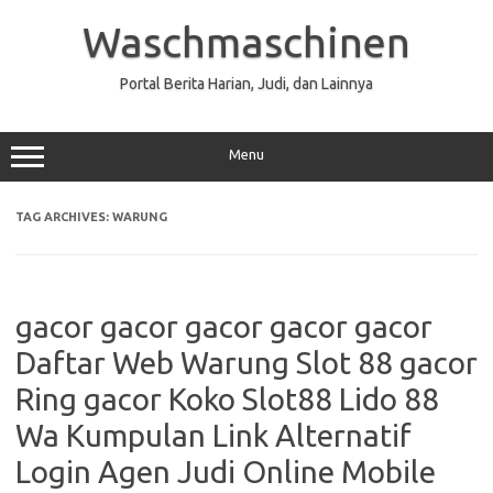
Skip
to
Waschmaschinen
content
Portal Berita Harian, Judi, dan Lainnya
Menu
TAG ARCHIVES:
WARUNG
gacor gacor gacor gacor gacor
Daftar Web Warung Slot 88 gacor
Ring gacor Koko Slot88 Lido 88
Wa Kumpulan Link Alternatif
Login Agen Judi Online Mobile