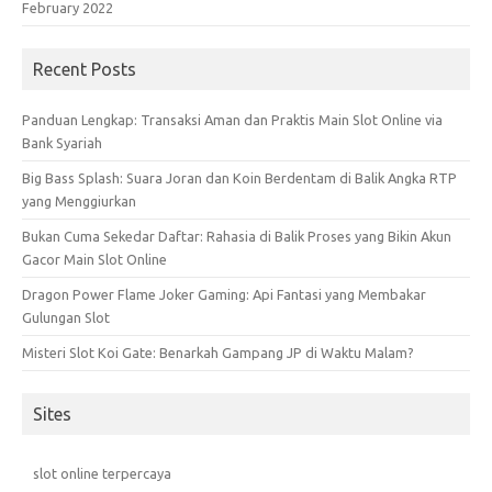
February 2022
Recent Posts
Panduan Lengkap: Transaksi Aman dan Praktis Main Slot Online via
Bank Syariah
Big Bass Splash: Suara Joran dan Koin Berdentam di Balik Angka RTP
yang Menggiurkan
Bukan Cuma Sekedar Daftar: Rahasia di Balik Proses yang Bikin Akun
Gacor Main Slot Online
Dragon Power Flame Joker Gaming: Api Fantasi yang Membakar
Gulungan Slot
Misteri Slot Koi Gate: Benarkah Gampang JP di Waktu Malam?
Sites
slot online terpercaya