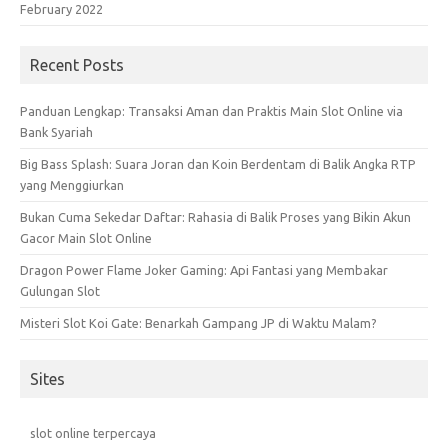
February 2022
Recent Posts
Panduan Lengkap: Transaksi Aman dan Praktis Main Slot Online via
Bank Syariah
Big Bass Splash: Suara Joran dan Koin Berdentam di Balik Angka RTP
yang Menggiurkan
Bukan Cuma Sekedar Daftar: Rahasia di Balik Proses yang Bikin Akun
Gacor Main Slot Online
Dragon Power Flame Joker Gaming: Api Fantasi yang Membakar
Gulungan Slot
Misteri Slot Koi Gate: Benarkah Gampang JP di Waktu Malam?
Sites
slot online terpercaya