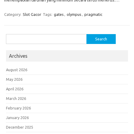
menempatkan taruhan yang minimum secara terus menerus.…
Category:
Slot Gacor
Tags:
gates
,
olympus
,
pragmatic
Search
for:
Archives
August 2026
May 2026
April 2026
March 2026
February 2026
January 2026
December 2025