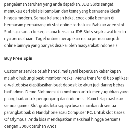
pengalaman taruhan yang anda dapatkan. JDB Slots sangat
memukau dari sisi sisi tampilan dan tema yang bernuansa klasik
hingga modern. Semua kalangan bakal cocok bila bermain di
bermacam permainan judi slot online terbaik ini. Bahkan agen slot
Slot saja sudah bekerja sama bersama JDB Slots sejak awal berdiri
nya perusahaan. Togel online merupakan nama permainan judi
online lainnya yang banyak disukai oleh masyarakat Indonesia.
Buy Free Spin
Customer service telah handal melayani keperluan kabar kapan
malah dihubungi pasti memberi reaksi. Menu transfer di tiap aplikasi
e-wallet bisa diaplikasikan buat deposit ke akun judi daring bebas
tarif admin. Demo Slot memiliki komitmen untuk menyuguhkan yang
paling baik untuk pengunjung dari Indonesia. Kami tetap pastikan
semua games Slot gratis kita supaya bisa dimainkan di semua
parangkat baik di Handphone atau Computer PC. Untuk slot Gates
Of Olympus, Anda bisa mendapatkan maksimal hingga bersama
dengan 5000x taruhan Anda.