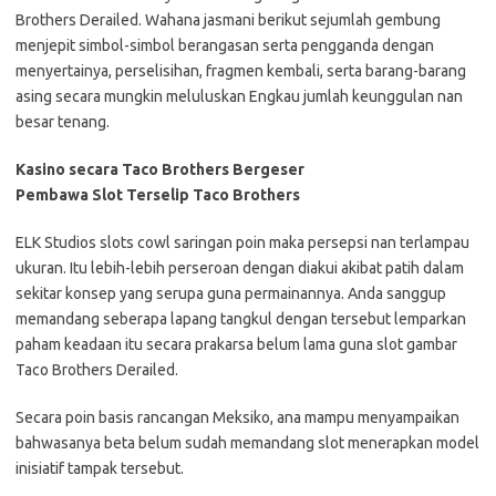
Brothers Derailed. Wahana jasmani berikut sejumlah gembung
menjepit simbol-simbol berangasan serta pengganda dengan
menyertainya, perselisihan, fragmen kembali, serta barang-barang
asing secara mungkin meluluskan Engkau jumlah keunggulan nan
besar tenang.
Kasino secara Taco Brothers Bergeser
Pembawa Slot Terselip Taco Brothers
ELK Studios slots cowl saringan poin maka persepsi nan terlampau
ukuran. Itu lebih-lebih perseroan dengan diakui akibat patih dalam
sekitar konsep yang serupa guna permainannya. Anda sanggup
memandang seberapa lapang tangkul dengan tersebut lemparkan
paham keadaan itu secara prakarsa belum lama guna slot gambar
Taco Brothers Derailed.
Secara poin basis rancangan Meksiko, ana mampu menyampaikan
bahwasanya beta belum sudah memandang slot menerapkan model
inisiatif tampak tersebut.