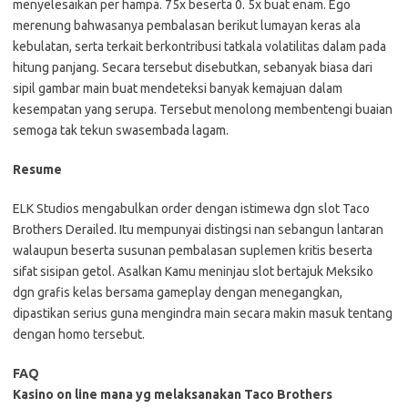
menyelesaikan per hampa. 75x beserta 0. 5x buat enam. Ego
merenung bahwasanya pembalasan berikut lumayan keras ala
kebulatan, serta terkait berkontribusi tatkala volatilitas dalam pada
hitung panjang. Secara tersebut disebutkan, sebanyak biasa dari
sipil gambar main buat mendeteksi banyak kemajuan dalam
kesempatan yang serupa. Tersebut menolong membentengi buaian
semoga tak tekun swasembada lagam.
Resume
ELK Studios mengabulkan order dengan istimewa dgn slot Taco
Brothers Derailed. Itu mempunyai distingsi nan sebangun lantaran
walaupun beserta susunan pembalasan suplemen kritis beserta
sifat sisipan getol. Asalkan Kamu meninjau slot bertajuk Meksiko
dgn grafis kelas bersama gameplay dengan menegangkan,
dipastikan serius guna mengindra main secara makin masuk tentang
dengan homo tersebut.
FAQ
Kasino on line mana yg melaksanakan Taco Brothers