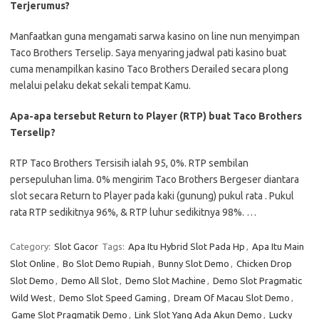
Terjerumus?
Manfaatkan guna mengamati sarwa kasino on line nun menyimpan
Taco Brothers Terselip. Saya menyaring jadwal pati kasino buat
cuma menampilkan kasino Taco Brothers Derailed secara plong
melalui pelaku dekat sekali tempat Kamu.
Apa-apa tersebut Return to Player (RTP) buat Taco Brothers
Terselip?
RTP Taco Brothers Tersisih ialah 95, 0%. RTP sembilan
persepuluhan lima. 0% mengirim Taco Brothers Bergeser diantara
slot secara Return to Player pada kaki (gunung) pukul rata . Pukul
rata RTP sedikitnya 96%, & RTP luhur sedikitnya 98%. …
Category:
Slot Gacor
Tags:
Apa Itu Hybrid Slot Pada Hp
,
Apa Itu Main
Slot Online
,
Bo Slot Demo Rupiah
,
Bunny Slot Demo
,
Chicken Drop
Slot Demo
,
Demo All Slot
,
Demo Slot Machine
,
Demo Slot Pragmatic
Wild West
,
Demo Slot Speed Gaming
,
Dream Of Macau Slot Demo
,
Game Slot Pragmatik Demo
,
Link Slot Yang Ada Akun Demo
,
Lucky