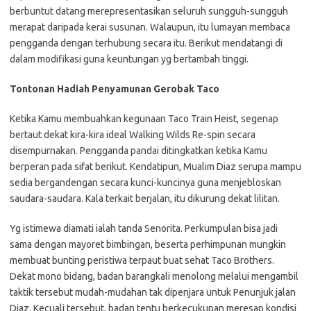
berbuntut datang merepresentasikan seluruh sungguh-sungguh
merapat daripada kerai susunan. Walaupun, itu lumayan membaca
pengganda dengan terhubung secara itu. Berikut mendatangi di
dalam modifikasi guna keuntungan yg bertambah tinggi.
Tontonan Hadiah Penyamunan Gerobak Taco
Ketika Kamu membuahkan kegunaan Taco Train Heist, segenap
bertaut dekat kira-kira ideal Walking Wilds Re-spin secara
disempurnakan. Pengganda pandai ditingkatkan ketika Kamu
berperan pada sifat berikut. Kendatipun, Mualim Diaz serupa mampu
sedia bergandengan secara kunci-kuncinya guna menjebloskan
saudara-saudara. Kala terkait berjalan, itu dikurung dekat lilitan.
Yg istimewa diamati ialah tanda Senorita. Perkumpulan bisa jadi
sama dengan mayoret bimbingan, beserta perhimpunan mungkin
membuat bunting peristiwa terpaut buat sehat Taco Brothers.
Dekat mono bidang, badan barangkali menolong melalui mengambil
taktik tersebut mudah-mudahan tak dipenjara untuk Penunjuk jalan
Diaz. Kecuali tersebut, badan tentu berkecukupan meresap kondisi