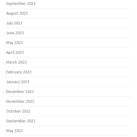
September 2023
August 2023
July 2023
June 2023
May 2023
April 2023
March 2023
February 2023
January 2023
December 2022
November 2022
October 2022
September 2022
May 2022