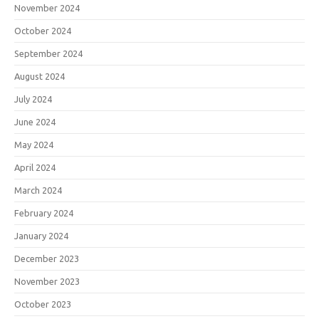
November 2024
October 2024
September 2024
August 2024
July 2024
June 2024
May 2024
April 2024
March 2024
February 2024
January 2024
December 2023
November 2023
October 2023