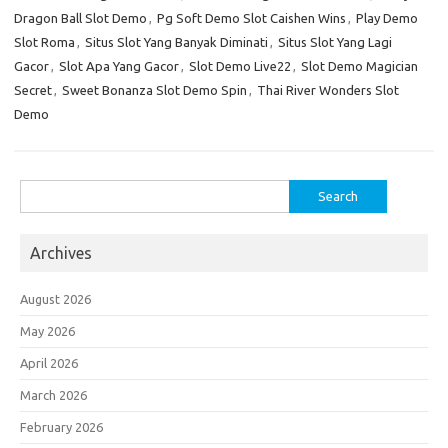
Dragon Ball Slot Demo
,
Pg Soft Demo Slot Caishen Wins
,
Play Demo
Slot Roma
,
Situs Slot Yang Banyak Diminati
,
Situs Slot Yang Lagi
Gacor
,
Slot Apa Yang Gacor
,
Slot Demo Live22
,
Slot Demo Magician
Secret
,
Sweet Bonanza Slot Demo Spin
,
Thai River Wonders Slot
Demo
Search
for:
Archives
August 2026
May 2026
April 2026
March 2026
February 2026