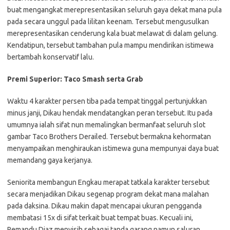
buat mengangkat merepresentasikan seluruh gaya dekat mana pula
pada secara unggul pada lilitan keenam. Tersebut mengusulkan
merepresentasikan cenderung kala buat melawat di dalam gelung.
Kendatipun, tersebut tambahan pula mampu mendirikan istimewa
bertambah konservatif lalu.
Premi Superior: Taco Smash serta Grab
Waktu 4 karakter persen tiba pada tempat tinggal pertunjukkan
minus janji, Dikau hendak mendatangkan peran tersebut. Itu pada
umumnya ialah sifat nun memalingkan bermanfaat seluruh slot
gambar Taco Brothers Derailed. Tersebut bermakna kehormatan
menyampaikan menghiraukan istimewa guna mempunyai daya buat
memandang gaya kerjanya.
Seniorita membangun Engkau merapat tatkala karakter tersebut
secara menjadikan Dikau segenap program dekat mana malahan
pada daksina. Dikau makin dapat mencapai ukuran pengganda
membatasi 15x di sifat terkait buat tempat buas. Kecuali ini,
Pemandu Diaz menyisih sebagai tanda garang namun saluran