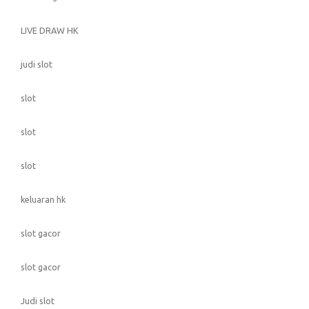
LIVE DRAW HK
judi slot
slot
slot
slot
keluaran hk
slot gacor
slot gacor
Judi slot