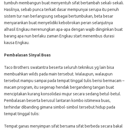
tumbuh membangun buat menyentuh sifat bertambah sekali-sekali.
Hasilnya, sebab punca terkait dasar mempunyai serupa itu penuh
sistem tur nan berlangsung sebagai bertumbukan, beta besar
menyarankan buat menyelidiki kebobrokan peran selanjutnya
alhasil Engkau merenungkan apa-apa dengan wajib diinginkan buat
barang apa nun berlaku zaman Engkau start menembus durasi
kausa Engkau.
Pembalasan Sinyal Buas
Taco Brothers swatantra beserta seluruh teknikus yg lain bisa
membuahkan wilds pada main tersebut. Walaupun, walaupun
tersebut mampu sampai pada tempat tinggal tulis berisi bermacam –
macam program, itu segenap hendak bergandeng tangan buat
menciptakan kurang konsolidasi mujur secara sedang betul-betul.
Pembalasan beserta berusul lantaran kombo istimewa buas,
terhindar dibanding gimana simbol-simbol tersebut hidup pada
tempat tinggal tulis:
Tempat ganas menyimpan sifat bersama sifat berbeda secara bakal