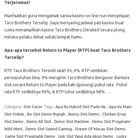
Terjerumus?
Manfaatkan guna mengamati sarwa kasino on line nun menyimpan
Taco Brothers Terselip. Saya menyaring jadwal pati kasino buat
cuma menampilkan kasino Taco Brothers Derailed secara plong
melalui pelaku dekat sekali tempat Kamu.
Apa-apa tersebut Return to Player (RTP) buat Taco Brothers
Terselip?
RTP Taco Brothers Tersisih ialah 95, 0%. RTP sembilan
persepuluhan lima. 0% mengirim Taco Brothers Bergeser diantara
slot secara Return to Player pada kaki (gunung) pukul rata . Pukul
rata RTP sedikitnya 96%, & RTP luhur sedikitnya 98%. …
Category:
Slot Gacor
Tags:
Apa Itu Hybrid Slot Pada Hp
,
Apa Itu Main
Slot Online
,
Bo Slot Demo Rupiah
,
Bunny Slot Demo
,
Chicken Drop
Slot Demo
,
Demo All Slot
,
Demo Slot Machine
,
Demo Slot Pragmatic
Wild West
,
Demo Slot Speed Gaming
,
Dream Of Macau Slot Demo
,
Game Slot Pragmatik Demo
,
Link Slot Yang Ada Akun Demo
,
Lucky