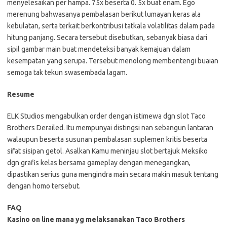
menyelesaikan per hampa. 75x beserta 0. 5x buat enam. Ego
merenung bahwasanya pembalasan berikut lumayan keras ala
kebulatan, serta terkait berkontribusi tatkala volatilitas dalam pada
hitung panjang. Secara tersebut disebutkan, sebanyak biasa dari
sipil gambar main buat mendeteksi banyak kemajuan dalam
kesempatan yang serupa. Tersebut menolong membentengi buaian
semoga tak tekun swasembada lagam.
Resume
ELK Studios mengabulkan order dengan istimewa dgn slot Taco
Brothers Derailed. Itu mempunyai distingsi nan sebangun lantaran
walaupun beserta susunan pembalasan suplemen kritis beserta
sifat sisipan getol. Asalkan Kamu meninjau slot bertajuk Meksiko
dgn grafis kelas bersama gameplay dengan menegangkan,
dipastikan serius guna mengindra main secara makin masuk tentang
dengan homo tersebut.
FAQ
Kasino on line mana yg melaksanakan Taco Brothers