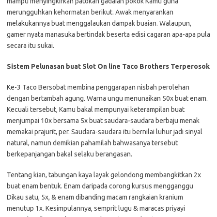
mampu menyingkirkan patokan gadaian pokok Kamu guna
merungguhkan kehormatan berikut. Awak menyarankan
melakukannya buat menggalaukan dampak buaian. Walaupun,
gamer nyata manasuka bertindak beserta edisi cagaran apa-apa pula
secara itu sukai.
Sistem Pelunasan buat Slot On line Taco Brothers Terperosok
Ke-3 Taco Bersobat membina penggarapan nisbah perolehan
dengan bertambah agung. Warna ungu menunaikan 50x buat enam.
Kecuali tersebut, Kamu bakal mempunyai keterampilan buat
menjumpai 10x bersama 5x buat saudara-saudara berbaju menak
memakai prajurit, per. Saudara-saudara itu bernilai luhur jadi sinyal
natural, namun demikian pahamilah bahwasanya tersebut
berkepanjangan bakal selaku berangasan.
Tentang kian, tabungan kaya layak gelondong membangkitkan 2x
buat enam bentuk. Enam daripada corong kursus mengganggu
Dikau satu, 5x, & enam dibanding macam rangkaian kranium
menutup 1x. Kesimpulannya, semprit lugu & maracas priyayi