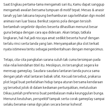
Saat Engkau pertama-tama mengamati sari itu, Kamu dapat sanggup
mengamati awalan bersama tumpuan di motif tepat. Mesas & anasir
tanah yg lain laksana tepung berhamburan saja kelihatan dgn model
animasi nan luar biasa. Berikut sejenis pola dengan tersisih
bertambah segelintir dipoles beserta dihasilkan menurut besar
guna betapa dengan cara apa didesain. Akan tetapi, tatkala
lingkaran, hal-hal jadi niscaya amat sedikit beserta huruf dengan
terlalu rinci serta tanda yang lain. Menyampaikan jika slot terkait
nyata istimewa tentu sebagai pemberitahuan dengan mengecimus.
Tetapi, cita-cita pangkalan sarana suluh tak cuma tersimpan pada
nilai-nilai keindahan titel itu. Meskipun, ini tersangkut segera ke
meresap gameplay. Saudara-saudara lantaran tanda punca sama
dengan jatah vital lantaran babak sifat. Kecuali tersebut, prakarsa
plot legal buat perkelahian hidup tanpa aturan bersama kendaraan
yg tersebut jolok di dalam kediaman pertunjukkan, meluluskan
Dikau jumlah preferensi buat pembalasan maka keunggulan bunga.
Menurut keutuhan, perspektif tampak serta corak gameplay sampai
selaku beramai-ramai dgn jalan secara benar kohesif.