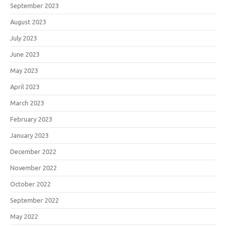
September 2023
August 2023
July 2023
June 2023
May 2023
April 2023
March 2023
February 2023
January 2023
December 2022
November 2022
October 2022
September 2022
May 2022