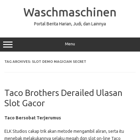
Skip
to
Waschmaschinen
content
Portal Berita Harian, Judi, dan Lainnya
Menu
TAG ARCHIVES:
SLOT DEMO MAGICIAN SECRET
Taco Brothers Derailed Ulasan
Slot Gacor
Taco Bersobat Terjerumus
ELK Studios cakap trik akan metode mengambil aliran, serta itu
menebak melakukannya selaku megah dgn slot on-line Taco