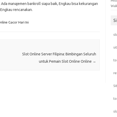
Mis
Ada manajemen bankroll siapa baik, Engkau bisa kekurangan
Wak
g Engkau rencanakan.
S
nline Gacor Hari Ini
sl
si
Slot Online Server Filipina: Bimbingan Seluruh
to
untuk Pemain Slot Online Online
→
re
Si
to
sl