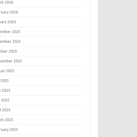
ch 2026
ruary 2026
uary 2026
ember 2025
ember 2025
ober 2025
tember 2025
ust 2025
 2025
e 2025
 2025
l 2025
ch 2025
ruary 2025