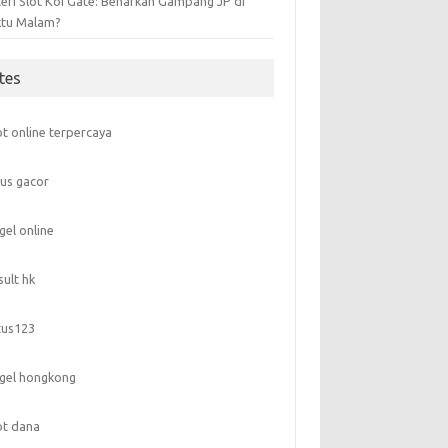
teri Slot Koi Gate: Benarkah Gampang JP di
tu Malam?
ites
ot online terpercaya
tus gacor
gel online
sult hk
tus123
gel hongkong
ot dana