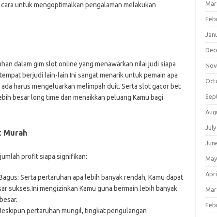
Mar
a cara untuk mengoptimalkan pengalaman melakukan
Feb
Jan
Dec
uhan dalam gim slot online yang menawarkan nilai judi siapa
Nov
mpat berjudi lain-lain.Ini sangat menarik untuk pemain apa
Oct
 ada harus mengeluarkan melimpah duit. Serta slot gacor bet
Sep
bih besar long time dan menaikkan peluang Kamu bagi
Aug
July
t Murah
Jun
mlah profit siapa signifikan:
May
Apri
Bagus: Serta pertaruhan apa lebih banyak rendah, Kamu dapat
ar sukses.Ini mengizinkan Kamu guna bermain lebih banyak
Mar
besar.
Feb
eskipun pertaruhan mungil, tingkat pengulangan