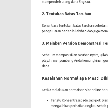
memperoleh ulang dana Engkau.
2. Tentukan Batas Taruhan
Senantiasa tentukan batas taruhan sebelum
pengeluaran berlebih-lebihan dan juga me
3. Mainkan Version Demonstrasi T
Sebelum memposisikan taruhan nyata, ujilah
play.Ini menyumbang Anda kemungkinan gu
dana.
Kesalahan Normal apa Mesti Dih
Ketika melakukan permainan slot online bet 
Terlalu Konsentrasi pada Jackpot: Biar
mengalihkan perhatian Engkau sebab pe