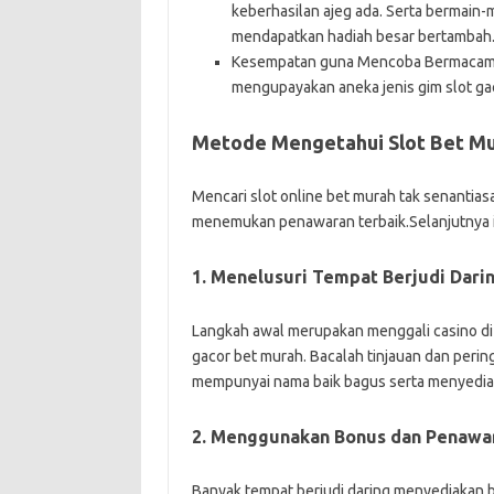
keberhasilan ajeg ada. Serta bermain-m
mendapatkan hadiah besar bertambah
Kesempatan guna Mencoba Bermacam-
mengupayakan aneka jenis gim slot gac
Metode Mengetahui Slot Bet M
Mencari slot online bet murah tak senantiasa
menemukan penawaran terbaik.Selanjutnya i
1. Menelusuri Tempat Berjudi Dari
Langkah awal merupakan menggali casino di 
gacor bet murah. Bacalah tinjauan dan perin
mempunyai nama baik bagus serta menyediaka
2. Menggunakan Bonus dan Penawa
Banyak tempat berjudi daring menyediakan 