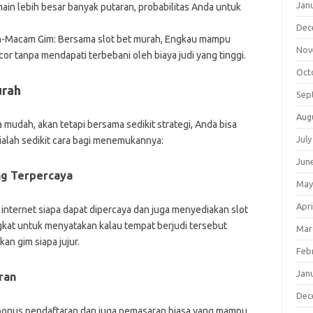
Jan
ain lebih besar banyak putaran, probabilitas Anda untuk
.
Dec
Macam Gim: Bersama slot bet murah, Engkau mampu
Nov
or tanpa mendapati terbebani oleh biaya judi yang tinggi.
Oct
urah
Sep
Aug
 mudah, akan tetapi bersama sedikit strategi, Anda bisa
July
alah sedikit cara bagi menemukannya:
Jun
ng Terpercaya
May
Apri
internet siapa dapat dipercaya dan juga menyediakan slot
gkat untuk menyatakan kalau tempat berjudi tersebut
Mar
n gim siapa jujur.
Feb
Jan
ran
Dec
bonus pendaftaran dan juga pemasaran biasa yang mampu