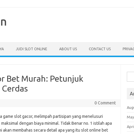
en
YA
JUDI SLOT ONLINE
ABOUT US
CONTACT US
PRIVA
Sea
r Bet Murah: Petunjuk
for:
 Cerdas
A
0 Comment
Aug
a game slot gacor, melimpah partisipan yang menelusuri
May
ksimal dengan biaya minimal. Tidak Benar no. 1 istilah apa
Apri
ini akan membahas secara detail apa yang itu slot online bet