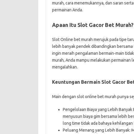
murah, cara menemukannya, dan saran sert
permainan Anda.
Apaan Itu Slot Gacor Bet Murah?
Slot Online bet murah merujuk pada tipe tar
lebih banyak pendek dibandingkan bersama te
ingin meraih pengalaman bermain-main tidak
murah, Anda mampu melakukan permainan le
mengalahkan.
Keuntungan Bermain Slot Gacor Be
Main dengan slot online bet murah punya seju
Pengelolaan Biaya yang Lebih Banyak 
menyusun biaya gim bersama lebih bes
long time tidak ada bahaya kehilangan 
Peluang Menang yang Lebih Banyak: M