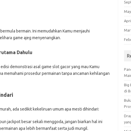
Sep
May
Apri
Mar
 bermula bermain. Ini memudahkan Kamu menjauhi
melihara game ajeg menyenangkan.
Feb
erutama Dahulu
R
 edisi demonstrasi asal game slot gacor yang mau Kamu
Pan
na memahami prosedur permainan tanpa ancaman kehilangan
Main
Big
di 
indari
Buk
Pro
murah, ada sedikit kekeliruan umum apa mesti dihindari:
Dra
pun jackpot besar sekali menggoda, jangan biarkan hal ini
yan
rmainan apa lebih bermanfaat serta judi mungil.