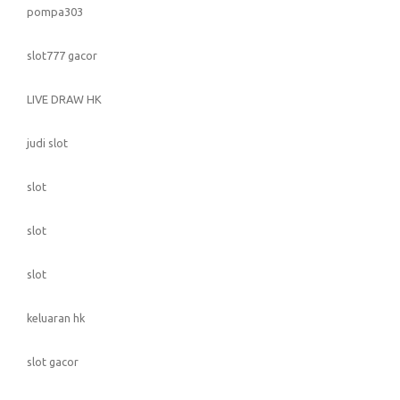
pompa303
slot777 gacor
LIVE DRAW HK
judi slot
slot
slot
slot
keluaran hk
slot gacor