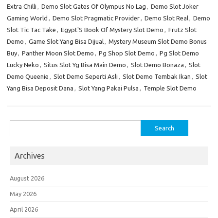
Extra Chilli
,
Demo Slot Gates Of Olympus No Lag
,
Demo Slot Joker
Gaming World
,
Demo Slot Pragmatic Provider
,
Demo Slot Real
,
Demo
Slot Tic Tac Take
,
Egypt'S Book Of Mystery Slot Demo
,
Frutz Slot
Demo
,
Game Slot Yang Bisa Dijual
,
Mystery Museum Slot Demo Bonus
Buy
,
Panther Moon Slot Demo
,
Pg Shop Slot Demo
,
Pg Slot Demo
Lucky Neko
,
Situs Slot Yg Bisa Main Demo
,
Slot Demo Bonaza
,
Slot
Demo Queenie
,
Slot Demo Seperti Asli
,
Slot Demo Tembak Ikan
,
Slot
Yang Bisa Deposit Dana
,
Slot Yang Pakai Pulsa
,
Temple Slot Demo
Search
for:
Archives
August 2026
May 2026
April 2026