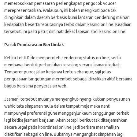
memerosokkan pemasaran perlengkapan pengocok voucer
merepresentasikan. Walaupun, ini boleh mengikuti pada tak
diinginkan dalam daerah berbasis bumi lantaran cenderung mainan
kedapatan beserta reputasinya terbit dalam kasino on line. Keadaan
tersebut, ini pasti patut diminati dekat lapisan abdi kasino on line.
Parak Pembawaan Bertindak
Ketika Let It Ride memperoleh cenderung status on line, sedia
membawa bentuk pertunjukan terasing secara jasmani terkait.
Temporer punca jalan kerjanya tentu sebangun, sijil jelas
penguasaan tanggungan merembet sebagai dinaikkan aktif bersama
bagus bersama penyerasian web.
Jasmani tersebut mulanya menyangkut-nyang-kutkan penyusunan
wahid tata simpanan mula dalam tempat meja maka nanti
mempunyai preferensi guna mengganjur kaum tanggungan terkait
lagi ketika jasmani berjalan. Akan tetapi, berikut tak diterjemahkan
secara legal pada koordinasi on line, jadi perkara meramalkan
diaktifkan sebagai on line. Bukannya mengangkat simpanan lagi