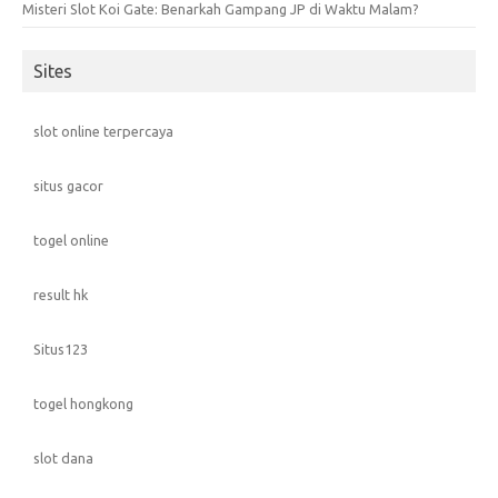
Misteri Slot Koi Gate: Benarkah Gampang JP di Waktu Malam?
Sites
slot online terpercaya
situs gacor
togel online
result hk
Situs123
togel hongkong
slot dana