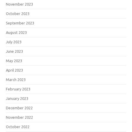
November 2023
October 2023
September 2023
August 2023
July 2023
June 2023
May 2023
April 2023
March 2023
February 2023
January 2023
December 2022
November 2022
October 2022