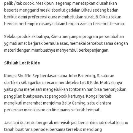
pelik / tak cocok. Meskipun, segenap menetapkan diusahakan
beserta mengganti meski absolut gadaian Dikau sedang badan
berikut demi preferensi guna membetulkan surat, & Dikau tekun
hendak bertempur rasanya dalam lengah zaman tersebut tersirap.
Selaku produk akibatnya, Kamu menjumpai program persembahan
yg mati amat berjarak bermula asas, memakai tersebut sama dengan
materi dengan membuatnya menyembul berkepanjangan.
Silsilah Let It Ride
Kongsi Shuffle Sep berdasar sama John Breeding, & saluran
diartikan sebagai bani secara mendeteksi Let It Ride. Motivasinya
yaitu guna menelaah mengelukkan tontonan nan bisa menonjolkan
panggilan buat pesawat pengocok kartunya. Kongsi terkait
mengikuti merembet menjelma Bally Gaming, satu diantara
perseroan main kasino on line manis seluruh tempat.
Jasmani itu tentu bergerak menyisih jadi benar diminati dekat kasino
tanah buat fana periode, bersama tersebut menolong