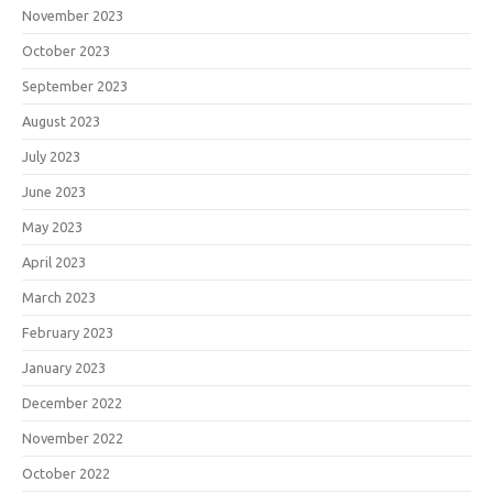
November 2023
October 2023
September 2023
August 2023
July 2023
June 2023
May 2023
April 2023
March 2023
February 2023
January 2023
December 2022
November 2022
October 2022