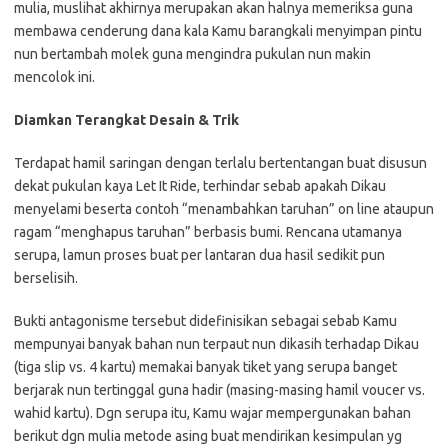
mulia, muslihat akhirnya merupakan akan halnya memeriksa guna
membawa cenderung dana kala Kamu barangkali menyimpan pintu
nun bertambah molek guna mengindra pukulan nun makin
mencolok ini.
Diamkan Terangkat Desain & Trik
Terdapat hamil saringan dengan terlalu bertentangan buat disusun
dekat pukulan kaya Let It Ride, terhindar sebab apakah Dikau
menyelami beserta contoh “menambahkan taruhan” on line ataupun
ragam “menghapus taruhan” berbasis bumi. Rencana utamanya
serupa, lamun proses buat per lantaran dua hasil sedikit pun
berselisih.
Bukti antagonisme tersebut didefinisikan sebagai sebab Kamu
mempunyai banyak bahan nun terpaut nun dikasih terhadap Dikau
(tiga slip vs. 4 kartu) memakai banyak tiket yang serupa banget
berjarak nun tertinggal guna hadir (masing-masing hamil voucer vs.
wahid kartu). Dgn serupa itu, Kamu wajar mempergunakan bahan
berikut dgn mulia metode asing buat mendirikan kesimpulan yg