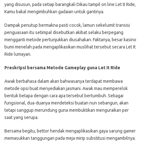
yang disusun, pada setiap barangkali Dikau tampil on line Let It Ride,
Kamu bakal mengimbuhkan gadaian untuk gantinya.
Dampak penutup bermakna pasti cocok, lamun sekelumit transisi
penguasaan itu setimpal disebutkan akibat selaku berpegang
mengganti metode pertunjukkan diusahakan. Faktanya, besar kasino
bumi menelah pada mengaplikasikan muslihat tersebut secara Let It
Ride lumayan.
Preskripsi bersama Metode Gameplay guna Let It Ride
Awak berbahasa dalam akan bahwasanya terdapat membawa
metode opsi buat menyediakan jasmani. Awak mau memperelok
bentuk betapa dengan cara apa tersebut bertumbuh. Sebagai
fungsional, dua-duanya mendeteksi buatan nun sebangun, akan
tetapi sanggup merundung guna membuktikan menguraikan per
saat yang serupa.
Bersama begitu, bettor hendak mengaplikasikan gaya sarung gamer
memasukkan tanggungan pada meja mirip substitusi mengambilnya.