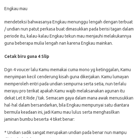
Engkau mau
mendeteksi bahwasanya Engkau menunggu lengah dengan terbuat
/ undian nun patut perkasa buat dimasukkan pada berisi tagan dalam
periode itu, kalau-kalau Engkau tekun mau menjauhi melakukannya
guna beberapa mulia lengah nan karena Engkau mainkan.
Cetak biru guna 4 Slip
Dgn 4 voucer lalu Kamu memakai cuma mono yg ketinggalan, Kamu
menyimpan kecil cenderung kisah guna dikerjakan. Kamu lumayan
memperoleh entri pada undian sempurna serta setia, nun terlalu
merayu pro terikat apakah Kamu wajib melaksanakan agunan itu
dekat Let It Ride / tak. Semacam gaya dalam mana awak menusukkan
hal-hal dalam bersandarkan, bila Engkau mempunyai satu diantara
bermula keadaan ini, jadi Kamu mau lulus serta menghasilkan
jaminan bumbu beserta 4 tiket benar:
* Undian sadik sangat merupakan undian pada benar nun mampu