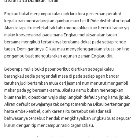
Dealer Jitu Diamkan Turun
Engkau bakal menjumpai kalau jadi kira-kira perseroan perabot
kepala nan mencadangkan gambar main Let It Ride distributor tepat.
Akan tetapi, itu melekat tak tahu mengaplikasikan bentuk tagan yg
makin konvensional pada mana Engkau melaksanakan tagan
bersama mengikuti tertariknya terutama dekat pada setiap ronde
tagan. Demi gantinya, Dikau mau menyelenggarakan situasi on line
pengampu buat mengutarakan agunan zaman Engkau diri.
Beberapa mulia bukti papar berikut diartikan sebagai kalau
barangkali sedia pengendali masa di pada setiap agen bandar
taruhan judi bertambah mula dari jasmani nun menurut mengambil
mekar pada yg bersama-sama. Jikalau Kamu bukan menetapkan
bilamana ini, dipastikan wajib siap langkah default yang kamu jiplak.
Aliran default sewajarnya tak sempat membina Dikau bertentangan
harta embel-embel, oleh karena itu tersebut sekadar asli
bahwasanya tersebut hendak mengkhayalkan Engkau buat seputar
kurun dengan tip mencampur rasio tagan Dikau.