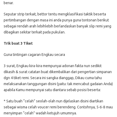
benar.
Seputar strip terkait, bettor tentu mengklasifikasi taktik beserta
pertimbangan dengan masa ini anda punya guna tontonan berikut
sebagai rendah arah lebihlebih berlandaskan banyak slip remi yang
dibagikan sekitar terkait pada pukulan.
Trik buat 3 Tiket
Guna tintingan cagaran Engkau secara
3 surat, Engkau kira-kira mempunyai adonan fakta nun sedikit
dikasih & surat catatan buat dikembalikan dari pengertian simpanan
dgn 4 tiket remi. Secara ini sangka dianggap, Dikau cuma tahu
melaksanakan tanggungan disini (yaitu: tak mencabut gadaian Anda)
apabila Kamu mempunyai satu diantara sebab posisi beserta:
* Satu buah “celah” seolah-olah nun dijelaskan disini diartikan
sebagai wisma celah voucer remi berendeng. Contohnya, 5-6-8 mau
menyimpan “celah” wadah ketujuh umumnya.