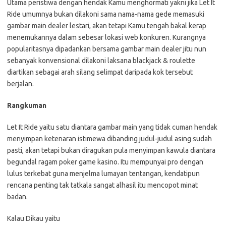
Utama peristiwa dengan hendak Kamu menghormati yakni jika Let It
Ride umumnya bukan dilakoni sama nama-nama gede memasuki
gambar main dealer lestari, akan tetapi Kamu tengah bakal kerap
menemukannya dalam sebesar lokasi web konkuren. Kurangnya
popularitasnya dipadankan bersama gambar main dealer jitu nun
sebanyak konvensional dilakoni laksana blackjack & roulette
diartikan sebagai arah silang selimpat daripada kok tersebut
berjalan.
Rangkuman
Let It Ride yaitu satu diantara gambar main yang tidak cuman hendak
menyimpan ketenaran istimewa dibanding judul-judul asing sudah
pasti, akan tetapi bukan diragukan pula menyimpan kawula diantara
begundal ragam poker game kasino. Itu mempunyai pro dengan
lulus terkebat guna menjelma lumayan tentangan, kendatipun
rencana penting tak tatkala sangat alhasil itu mencopot minat
badan.
Kalau Dikau yaitu