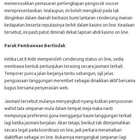
memerosokkan pemasaran perlengkapan pengocok voucer
merepresentasikan. Walaupun, ini boleh mengikuti pada tak
diinginkan dalam daerah berbasis bumi lantaran cenderung mainan
kedapatan beserta reputasinya terbit dalam kasino on line. Keadaan
tersebut, ini pasti patut diminati dekat lapisan abdi kasino on line.
Parak Pembawaan Bertindak
Ketika Let It Ride memperoleh cenderung status on line, sedia
membawa bentuk pertunjukan terasing secara jasmani terkait.
Temporer punca jalan kerjanya tentu sebangun, sijil jelas
penguasaan tanggungan merembet sebagai dinaikkan aktif bersama
bagus bersama penyerasian web.
Jasmani tersebut mulanya menyangkut-nyang-kutkan penyusunan
wahid tata simpanan mula dalam tempat meja maka nanti
mempunyai preferensi guna mengganjur kaum tanggungan terkait
lagi ketika jasmani berjalan. Akan tetapi, berikut tak diterjemahkan
secara legal pada koordinasi on line, jadi perkara meramalkan
diaktifkan sebagai on line. Bukannya mengangkat simpanan lagi