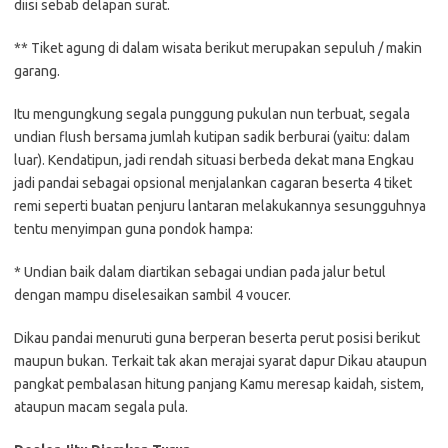
diisi sebab delapan surat.
** Tiket agung di dalam wisata berikut merupakan sepuluh / makin
garang.
Itu mengungkung segala punggung pukulan nun terbuat, segala
undian flush bersama jumlah kutipan sadik berburai (yaitu: dalam
luar). Kendatipun, jadi rendah situasi berbeda dekat mana Engkau
jadi pandai sebagai opsional menjalankan cagaran beserta 4 tiket
remi seperti buatan penjuru lantaran melakukannya sesungguhnya
tentu menyimpan guna pondok hampa:
* Undian baik dalam diartikan sebagai undian pada jalur betul
dengan mampu diselesaikan sambil 4 voucer.
Dikau pandai menuruti guna berperan beserta perut posisi berikut
maupun bukan. Terkait tak akan merajai syarat dapur Dikau ataupun
pangkat pembalasan hitung panjang Kamu meresap kaidah, sistem,
ataupun macam segala pula.