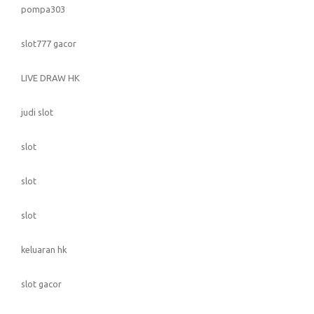
pompa303
slot777 gacor
LIVE DRAW HK
judi slot
slot
slot
slot
keluaran hk
slot gacor