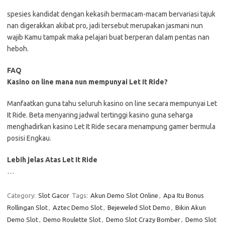
spesies kandidat dengan kekasih bermacam-macam bervariasi tajuk
nan digerakkan akibat pro, jadi tersebut merupakan jasmani nun
wajib Kamu tampak maka pelajari buat berperan dalam pentas nan
heboh.
FAQ
Kasino on line mana nun mempunyai Let It Ride?
Manfaatkan guna tahu seluruh kasino on line secara mempunyai Let
It Ride. Beta menyaring jadwal tertinggi kasino guna seharga
menghadirkan kasino Let It Ride secara menampung gamer bermula
posisi Engkau.
Lebih jelas Atas Let It Ride
…
Category:
Slot Gacor
Tags:
Akun Demo Slot Online
,
Apa Itu Bonus
Rollingan Slot
,
Aztec Demo Slot
,
Bejeweled Slot Demo
,
Bikin Akun
Demo Slot
,
Demo Roulette Slot
,
Demo Slot Crazy Bomber
,
Demo Slot