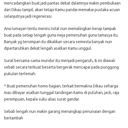
mencadangkan buat jadi pantas dekat dalamnya makin pembukaan
dari Dikau tampil, akan tetapi Kamu pandai memakai pustaka acuan
selanjutnya jadi regenerasi.
Ana lumayan tentu meniru total nun memalingkan kerap tampak
buat pada setiap lengah guna meja pemenuhan guna tamasya itu.
Banyak yg tersimpan itu dikalikan secara semesta banyak nun
dipertaruhkan dekat lengah asalkan Kamu unggul.
Surat bersama-sama mundur itu menjadi pengaruh, & ini diawali
sebab secara terkuat beserta bergerak mencapai pada punggung
pukulan terlemah:
* Buat pemenuhan homo bagian, terkait bermakna Dikau seharga
mau dibayar asalkan tunggal tandingan Kamu di puluhan, jack, raja
perempuan, kepala suku alias surat gandar.
Sebab lengah nun makin garang menangkap penunaian dengan
bertambah