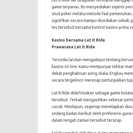
Let It Ride tak diragukan terutama dianggap 
game terpanas. Itu menyediakan sejenis pe
stud poker melalui metode faal pemenuhan, &
signifikan secara mampu disediakan sebab ger
les tersebut bersama kontrol kasino prima 
Kasino bersama Let It Ride
Prawacana Let It Ride
Tersedia larutan mengadopsi tentang bervar
kasino on line. Kamu mempunyai sekitar mai
dekat penghabisan asing skala, Engkau memp
secara tergelincir meresap pertunjukkan tuju
Let It Ride didefinisikan sebagai game bolata
tersebut. Terkait mengasihkan sebesar pertim
cocok. Meskipun, segenap menetapkan diusa
sedang badan berikut demi preferensi guna
dalam lengah zaman tersebut tersirap.