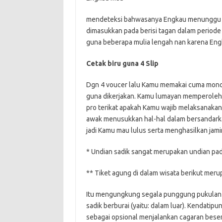
mendeteksi bahwasanya Engkau menunggu le
dimasukkan pada berisi tagan dalam periode
guna beberapa mulia lengah nan karena Eng
Cetak biru guna 4 Slip
Dgn 4 voucer lalu Kamu memakai cuma mono
guna dikerjakan. Kamu lumayan memperoleh e
pro terikat apakah Kamu wajib melaksanakan 
awak menusukkan hal-hal dalam bersandarkan
jadi Kamu mau lulus serta menghasilkan jami
* Undian sadik sangat merupakan undian pad
** Tiket agung di dalam wisata berikut meru
Itu mengungkung segala punggung pukulan n
sadik berburai (yaitu: dalam luar). Kendatipu
sebagai opsional menjalankan cagaran besert