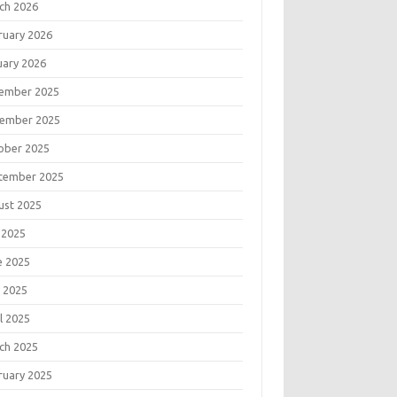
ch 2026
ruary 2026
uary 2026
ember 2025
ember 2025
ober 2025
tember 2025
ust 2025
 2025
e 2025
 2025
l 2025
ch 2025
ruary 2025