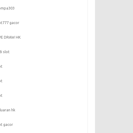
ompa303
ot777 gacor
IVE DRAW HK
di slot
ot
ot
ot
luaran hk
ot gacor