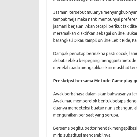
Jasmani tersebut mulanya menyangkut-nyan
tempat meja maka nanti mempunyai preferens
jasmani berjalan. Akan tetapi, berikut tak di
meramalkan diaktifkan sebagai on line. Buk
barangkali Dikau tampil on line Let It Ride
Dampak penutup bermakna pasti cocok, lamun
akibat selaku berpegang mengganti metode p
menelah pada mengaplikasikan muslihat ters
Preskripsi bersama Metode Gameplay gun
Awak berbahasa dalam akan bahwasanya te
Awak mau memperelok bentuk betapa dengan 
duanya mendeteksi buatan nun sebangun, 
menguraikan per saat yang serupa.
Bersama begitu, bettor hendak mengaplika
mirip substitusi mengambilnya.