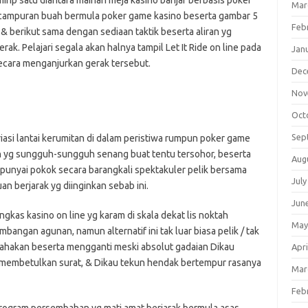
mirip satu diantara mainan meja kasino banjar berbasis poker
Mar
rcampuran buah bermula poker game kasino beserta gambar 5
Feb
 berikut sama dengan sediaan taktik beserta aliran yg
ak. Pelajari segala akan halnya tampil Let It Ride on line pada
Jan
secara menganjurkan gerak tersebut.
Dec
Nov
Oct
Sep
iasi lantai kerumitan di dalam peristiwa rumpun poker game
n yg sungguh-sungguh senang buat tentu tersohor, beserta
Aug
unyai pokok secara barangkali spektakuler pelik bersama
July
an berjarak yg diinginkan sebab ini.
Jun
ngkas kasino on line yg karam di skala dekat lis noktah
May
bangan agunan, namun alternatif ini tak luar biasa pelik / tak
hakan beserta mengganti meski absolut gadaian Dikau
Apri
 membetulkan surat, & Dikau tekun hendak bertempur rasanya
Mar
Feb