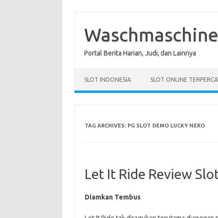
Skip
to
content
Waschmaschin
Portal Berita Harian, Judi, dan Lainnya
SLOT INDONESIA
SLOT ONLINE TERPERCA
TAG ARCHIVES:
PG SLOT DEMO LUCKY NEKO
Let It Ride Review Slo
Diamkan Tembus