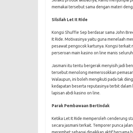
Selaku produk akibatnya, Kamu menjumpai p
memakai tersebut sama dengan materi den
Silsilah Let It Ride
Kongsi Shuffle Sep berdasar sama John Breed
It Ride. Motivasinya yaitu guna menelaah m
pesawat pengocok kartunya. Kongsi terkait 
perseroan main kasino on line manis seluruh
Jasmani itu tentu bergerak menyisih jadi ben
tersebut menolong memerosokkan pemasara
Walaupun, ini boleh mengikuti pada tak dii
kedapatan beserta reputasinya terbit dalam ka
lapisan abdi kasino on line.
Parak Pembawaan Bertindak
Ketika Let It Ride memperoleh cenderung st
secara jasmani terkait. Temporer punca jala
merembet sebagai dinaikkan aktif bersama 