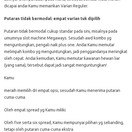
dicapai andai Kamu memainkan Varian Reguler.
Putaran tidak bermodal: empat varian tuk dipilih
Putaran tidak bermodal cukup standar pada sini, misalnya pada
umumnya slot machine Megaways. Sesudah awd kombo yg
menguntungkan, pengali naik plus one. Andai Kamu memutar
melimpah kombo yg menguntungkan, jadi penggandanya meningkat
oleh cepat. Andai kemudian, Kamu memutar kawanan hewan liar
(yang sama), tersebut dapat jadi sangat menguntungkan!
Kamu
meraih memilih dri empat opsi, sesudah Kamu menerima putaran
cuma-cuma.
Oleh empat spread yg Kamu miliki:
Oleh five serta six spread, Kamu mempunyai pilihan yg sebanding,
tetapi oleh putaran cuma-cuma ekstra.