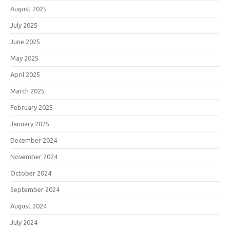
August 2025
July 2025
June 2025
May 2025
April 2025
March 2025
February 2025
January 2025
December 2024
November 2024
October 2024
September 2024
August 2024
July 2024