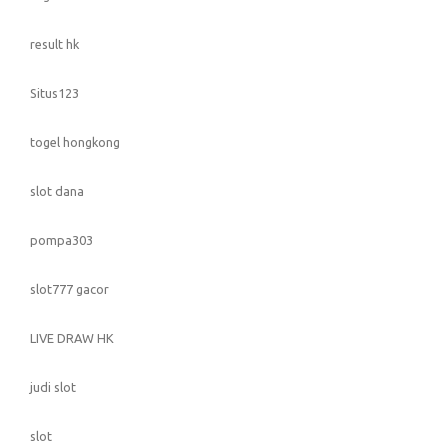
result hk
Situs123
togel hongkong
slot dana
pompa303
slot777 gacor
LIVE DRAW HK
judi slot
slot