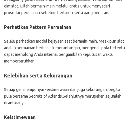
gim slot. Ujilah bermain-main melalui gratis untuk menyadari
prosedur permainan sebelum bertaruh serta uang benaran.
Perhatikan Pattern Permainan
Selalu perhatikan model kejayaan saat bermain-main. Meskipun slot
adalah permainan berbasis keberuntungan, mengenali pola tertentu
dapat menolong Anda internal pengambilan keputusan waktu
mempertaruhkan.
Kelebihan serta Kekurangan
Setiap gim mempunyai keistimewaan dan juga kekurangan, begitu
pula bersama Secrets of Atlantis.Selanjutnya merupakan sejumlah
di antaranya:
Keistimewaan