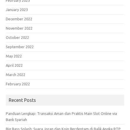
February 2023
January 2023
December 2022
November 2022
October 2022
September 2022
May 2022
April 2022
March 2022
February 2022
Recent Posts
Panduan Lengkap: Transaksi Aman dan Praktis Main Slot Online via
Bank Syariah
Big Bass Splash: Suara Joran dan Koin Berdentam di Balik Angka RTP