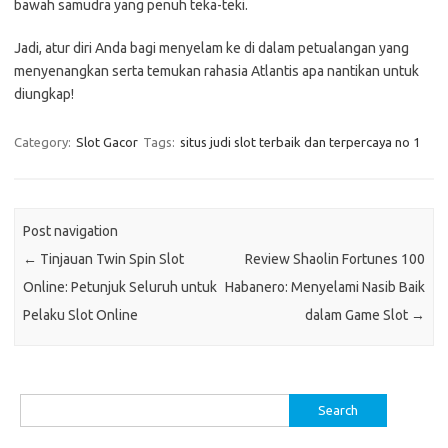
bawah samudra yang penuh teka-teki.
Jadi, atur diri Anda bagi menyelam ke di dalam petualangan yang
menyenangkan serta temukan rahasia Atlantis apa nantikan untuk
diungkap!
Category:
Slot Gacor
Tags:
situs judi slot terbaik dan terpercaya no 1
Post navigation
←
Tinjauan Twin Spin Slot
Review Shaolin Fortunes 100
Online: Petunjuk Seluruh untuk
Habanero: Menyelami Nasib Baik
Pelaku Slot Online
dalam Game Slot
→
Search
for: