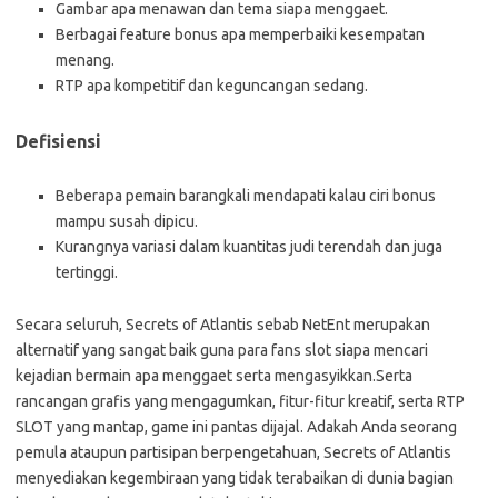
Gambar apa menawan dan tema siapa menggaet.
Berbagai feature bonus apa memperbaiki kesempatan
menang.
RTP apa kompetitif dan keguncangan sedang.
Defisiensi
Beberapa pemain barangkali mendapati kalau ciri bonus
mampu susah dipicu.
Kurangnya variasi dalam kuantitas judi terendah dan juga
tertinggi.
Secara seluruh, Secrets of Atlantis sebab NetEnt merupakan
alternatif yang sangat baik guna para fans slot siapa mencari
kejadian bermain apa menggaet serta mengasyikkan.Serta
rancangan grafis yang mengagumkan, fitur-fitur kreatif, serta RTP
SLOT yang mantap, game ini pantas dijajal. Adakah Anda seorang
pemula ataupun partisipan berpengetahuan, Secrets of Atlantis
menyediakan kegembiraan yang tidak terabaikan di dunia bagian