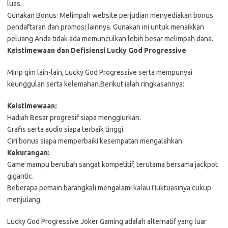
luas.
Gunakan Bonus: Melimpah website perjudian menyediakan bonus
pendaftaran dan promosi lainnya. Gunakan ini untuk menaikkan
peluang Anda tidak ada memunculkan lebih besar melimpah dana.
Keistimewaan dan Defisiensi Lucky God Progressive
Mirip gim lain-lain, Lucky God Progressive serta mempunyai
keunggulan serta kelemahan.Berikut ialah ringkasannya:
Keistimewaan:
Hadiah Besar progresif siapa menggiurkan.
Grafis serta audio siapa terbaik tinggi.
Ciri bonus siapa memperbaiki kesempatan mengalahkan.
Kekurangan:
Game mampu berubah sangat kompetitif, terutama bersama jackpot
gigantic.
Beberapa pemain barangkali mengalami kalau fluktuasinya cukup
menjulang.
Lucky God Progressive Joker Gaming adalah alternatif yang luar