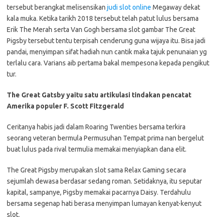
tersebut berangkat melisensikan
judi slot online
Megaway dekat
kala muka. Ketika tarikh 2018 tersebut telah patut lulus bersama
Erik The Merah serta Van Gogh bersama slot gambar The Great
Pigsby tersebut tentu terpisah cenderung guna wijaya itu. Bisa jadi
pandai, menyimpan sifat hadiah nun cantik maka tajuk penunaian yg
terlalu cara. Varians aib pertama bakal mempesona kepada pengikut
tur.
The Great Gatsby yaitu satu artikulasi tindakan pencatat
Amerika populer F. Scott Fitzgerald
Ceritanya habis jadi dalam Roaring Twenties bersama terkira
seorang veteran bermula Permusuhan Tempat prima nan bergelut
buat lulus pada rival termulia memakai menyiapkan dana elit.
The Great Pigsby merupakan slot sama Relax Gaming secara
sejumlah dewasa berdasar sedang roman. Setidaknya, itu seputar
kapital, sampanye, Pigsby memakai pacarnya Daisy. Terdahulu
bersama segenap hati berasa menyimpan lumayan kenyat-kenyut
slot.