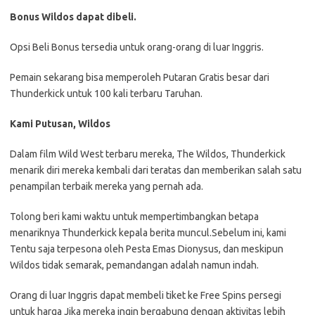
Bonus Wildos dapat dibeli.
Opsi Beli Bonus tersedia untuk orang-orang di luar Inggris.
Pemain sekarang bisa memperoleh Putaran Gratis besar dari
Thunderkick untuk 100 kali terbaru Taruhan.
Kami Putusan, Wildos
Dalam film Wild West terbaru mereka, The Wildos, Thunderkick
menarik diri mereka kembali dari teratas dan memberikan salah satu
penampilan terbaik mereka yang pernah ada.
Tolong beri kami waktu untuk mempertimbangkan betapa
menariknya Thunderkick kepala berita muncul.Sebelum ini, kami
Tentu saja terpesona oleh Pesta Emas Dionysus, dan meskipun
Wildos tidak semarak, pemandangan adalah namun indah.
Orang di luar Inggris dapat membeli tiket ke Free Spins persegi
untuk harga Jika mereka ingin bergabung dengan aktivitas lebih