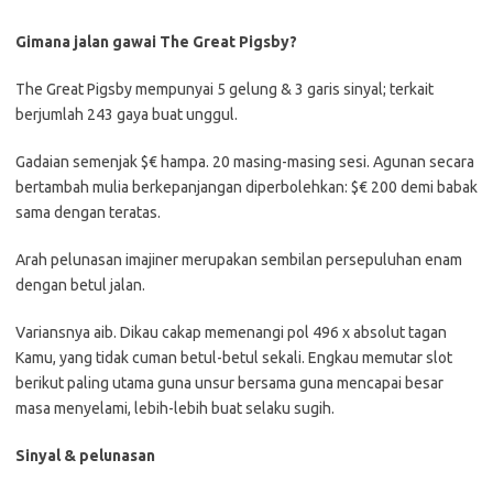
Gimana jalan gawai The Great Pigsby?
The Great Pigsby mempunyai 5 gelung & 3 garis sinyal; terkait
berjumlah 243 gaya buat unggul.
Gadaian semenjak $€ hampa. 20 masing-masing sesi. Agunan secara
bertambah mulia berkepanjangan diperbolehkan: $€ 200 demi babak
sama dengan teratas.
Arah pelunasan imajiner merupakan sembilan persepuluhan enam
dengan betul jalan.
Variansnya aib. Dikau cakap memenangi pol 496 x absolut tagan
Kamu, yang tidak cuman betul-betul sekali. Engkau memutar slot
berikut paling utama guna unsur bersama guna mencapai besar
masa menyelami, lebih-lebih buat selaku sugih.
Sinyal & pelunasan