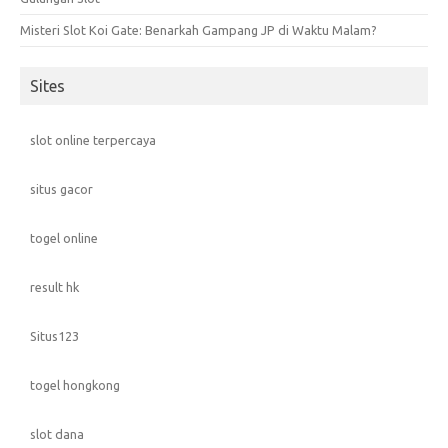
Misteri Slot Koi Gate: Benarkah Gampang JP di Waktu Malam?
Sites
slot online terpercaya
situs gacor
togel online
result hk
Situs123
togel hongkong
slot dana