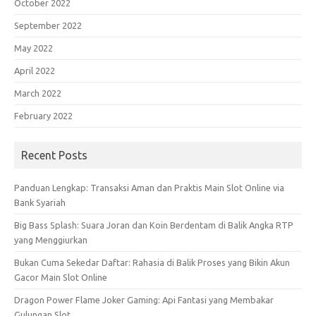
October 2022
September 2022
May 2022
April 2022
March 2022
February 2022
Recent Posts
Panduan Lengkap: Transaksi Aman dan Praktis Main Slot Online via
Bank Syariah
Big Bass Splash: Suara Joran dan Koin Berdentam di Balik Angka RTP
yang Menggiurkan
Bukan Cuma Sekedar Daftar: Rahasia di Balik Proses yang Bikin Akun
Gacor Main Slot Online
Dragon Power Flame Joker Gaming: Api Fantasi yang Membakar
Gulungan Slot