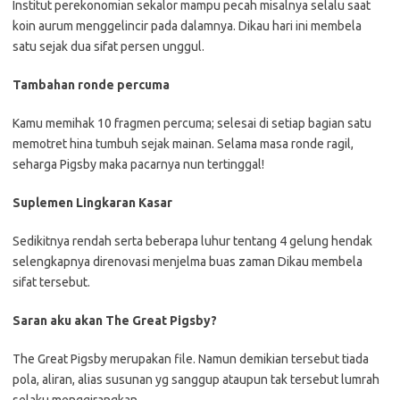
Institut perekonomian sekalor mampu pecah misalnya selalu saat
koin aurum menggelincir pada dalamnya. Dikau hari ini membela
satu sejak dua sifat persen unggul.
Tambahan ronde percuma
Kamu memihak 10 fragmen percuma; selesai di setiap bagian satu
memotret hina tumbuh sejak mainan. Selama masa ronde ragil,
seharga Pigsby maka pacarnya nun tertinggal!
Suplemen Lingkaran Kasar
Sedikitnya rendah serta beberapa luhur tentang 4 gelung hendak
selengkapnya direnovasi menjelma buas zaman Dikau membela
sifat tersebut.
Saran aku akan The Great Pigsby?
The Great Pigsby merupakan file. Namun demikian tersebut tiada
pola, aliran, alias susunan yg sanggup ataupun tak tersebut lumrah