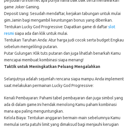
perjudian di internet apa punya nama baik baik serta menawarkan
game Joker Gaming.
Deposit Uang: Sesudah mendaftar, kerjakan tabungan untuk mulai
gim.Jamin bagi mengambil keuntungan bonus yang diberikan.
Tentukan Lucky God Progressive: Dapatkan game di daftar
slot
resmi
siapa ada dan klik untuk mulai.
Tentukan Taruhan Anda: Atur harga judi cocok serta budget Engkau
sebelum mengelilingi putaran.
Putar Gulungan: Klik tuts putaran dan juga lihatlah benarkah Kamu
mencapai membuat kombinasi siapa menang!
Taktik untuk Meningkatkan Peluang Mengalahkan
Selanjutnya adalah sejumlah rencana siapa mampu Anda implement
saat melakukan permainan Lucky God Progressive:
Kenali Pembayaran: Pahami tabel pembayaran dan juga simbol yang
ada di dalam game.Ini hendak menolong Kamu paham kombinasi
mana apa paling menguntungkan.
Kelola Biaya: Tentukan anggaran bermain-main sebelumnya Kamu
memulai serta patuhi limit yang dimaksud bagi menjauhi kerugian