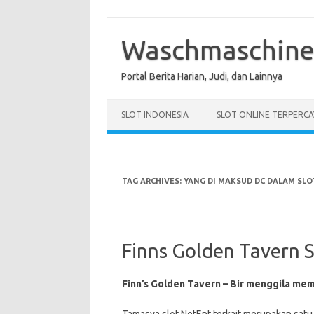
Skip
to
content
Waschmaschin
Portal Berita Harian, Judi, dan Lainnya
SLOT INDONESIA
SLOT ONLINE TERPERCA
TAG ARCHIVES:
YANG DI MAKSUD DC DALAM SLO
Finns Golden Tavern S
Finn’s Golden Tavern – Bir menggila mem