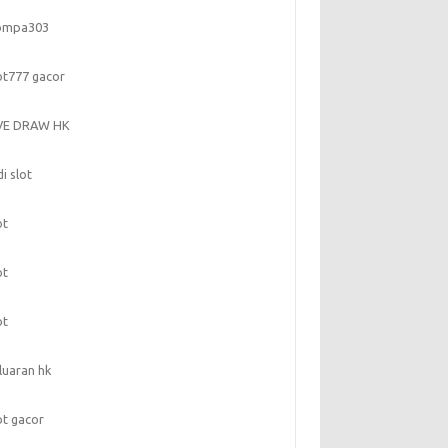
ompa303
ot777 gacor
IVE DRAW HK
di slot
ot
ot
ot
luaran hk
ot gacor