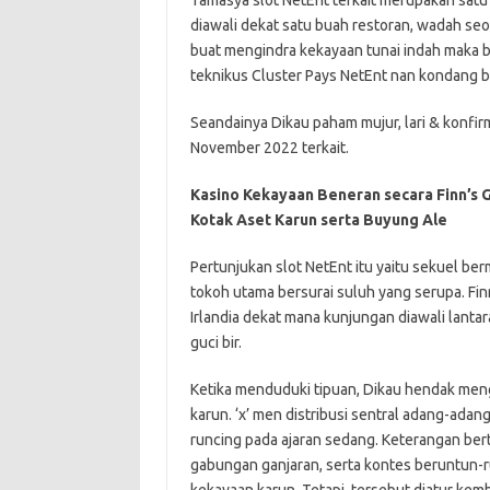
Tamasya slot NetEnt terkait merupakan satu d
diawali dekat satu buah restoran, wadah s
buat mengindra kekayaan tunai indah maka b
teknikus Cluster Pays NetEnt nan kondang b
Seandainya Dikau paham mujur, lari & konfirma
November 2022 terkait.
Kasino Kekayaan Beneran secara Finn’s 
Kotak Aset Karun serta Buyung Ale
Pertunjukan slot NetEnt itu yaitu sekuel be
tokoh utama bersurai suluh yang serupa. Fin
Irlandia dekat mana kunjungan diawali lant
guci bir.
Ketika menduduki tipuan, Dikau hendak meng
karun. ‘x’ men distribusi sentral adang-adan
runcing pada ajaran sedang. Keterangan bert
gabungan ganjaran, serta kontes beruntun-r