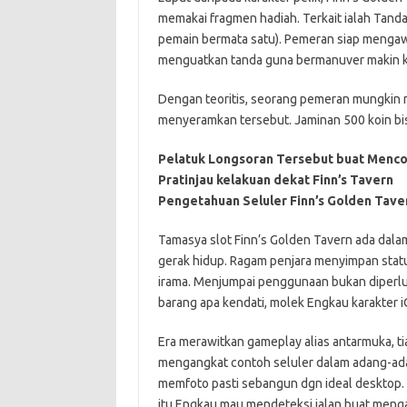
memakai fragmen hadiah. Terkait ialah Tand
pemain bermata satu). Pemeran siap mengawa
menguatkan tanda guna bermanuver makin ka
Dengan teoritis, seorang pemeran mungkin 
menyeramkan tersebut. Jaminan 500 koin bi
Pelatuk Longsoran Tersebut buat Menc
Pratinjau kelakuan dekat Finn’s Tavern
Pengetahuan Seluler Finn’s Golden Tave
Tamasya slot Finn’s Golden Tavern ada dala
gerak hidup. Ragam penjara menyimpan stat
irama. Menjumpai penggunaan bukan diperluk
barang apa kendati, molek Engkau karakter 
Era merawitkan gameplay alias antarmuka, t
mengangkat contoh seluler dalam adang-ada
memfoto pasti sebangun dgn ideal desktop. 
itu Engkau mau mendeteksi jalan buat meng