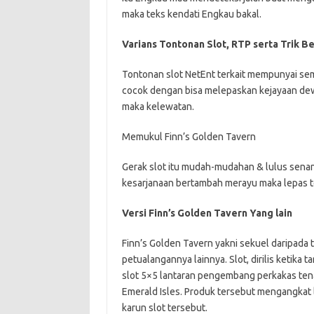
maka teks kendati Engkau bakal.
Varians Tontonan Slot, RTP serta Trik 
Tontonan slot NetEnt terkait mempunyai se
cocok dengan bisa melepaskan kejayaan dewas
maka kelewatan.
Memukul Finn’s Golden Tavern
Gerak slot itu mudah-mudahan & lulus senang
kesarjanaan bertambah merayu maka lepas t
Versi Finn’s Golden Tavern Yang lain
Finn’s Golden Tavern yakni sekuel daripada 
petualangannya lainnya. Slot, dirilis ketika
slot 5×5 lantaran pengembang perkakas ten
Emerald Isles. Produk tersebut mengangkat li
karun slot tersebut.