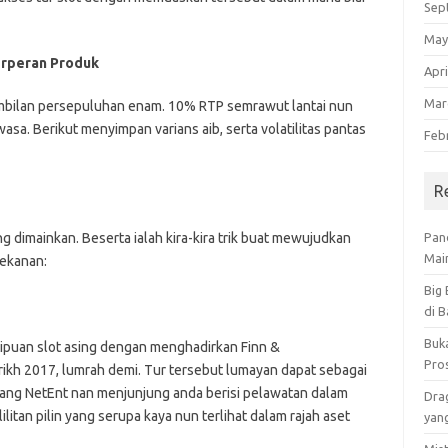
Sep
May
Berperan Produk
Apri
Mar
mbilan persepuluhan enam. 10% RTP semrawut lantai nun
a. Berikut menyimpan varians aib, serta volatilitas pantas
Feb
R
 dimainkan. Beserta ialah kira-kira trik buat mewujudkan
Pan
Main
ekanan:
Big
di 
Buk
tipuan slot asing dengan menghadirkan Finn &
Pro
 tarikh 2017, lumrah demi. Tur tersebut lumayan dapat sebagai
ang NetEnt nan menjunjung anda berisi pelawatan dalam
Dra
litan pilin yang serupa kaya nun terlihat dalam rajah aset
yan