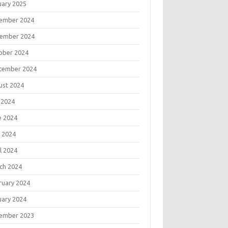
uary 2025
ember 2024
ember 2024
ober 2024
tember 2024
ust 2024
 2024
e 2024
 2024
l 2024
ch 2024
ruary 2024
uary 2024
ember 2023