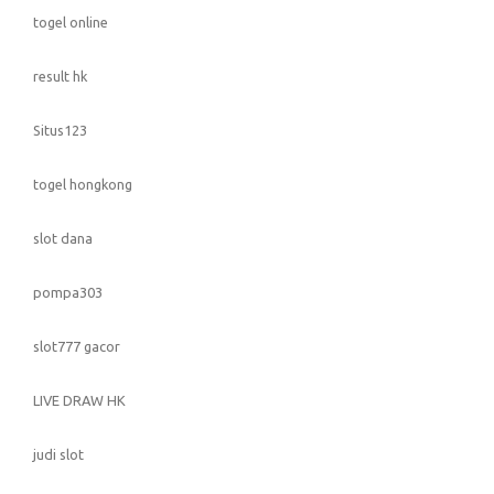
togel online
result hk
Situs123
togel hongkong
slot dana
pompa303
slot777 gacor
LIVE DRAW HK
judi slot