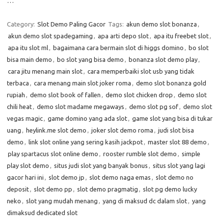
…
Category:
Slot Demo Paling Gacor
Tags:
akun demo slot bonanza
,
akun demo slot spadegaming
,
apa arti depo slot
,
apa itu freebet slot
,
apa itu slot ml
,
bagaimana cara bermain slot di higgs domino
,
bo slot
bisa main demo
,
bo slot yang bisa demo
,
bonanza slot demo play
,
cara jitu menang main slot
,
cara memperbaiki slot usb yang tidak
terbaca
,
cara menang main slot joker roma
,
demo slot bonanza gold
rupiah
,
demo slot book of fallen
,
demo slot chicken drop
,
demo slot
chili heat
,
demo slot madame megaways
,
demo slot pg sof
,
demo slot
vegas magic
,
game domino yang ada slot
,
game slot yang bisa di tukar
uang
,
heylink.me slot demo
,
joker slot demo roma
,
judi slot bisa
demo
,
link slot online yang sering kasih jackpot
,
master slot 88 demo
,
play spartacus slot online demo
,
rooster rumble slot demo
,
simple
play slot demo
,
situs judi slot yang banyak bonus
,
situs slot yang lagi
gacor hari ini
,
slot demo jp
,
slot demo naga emas
,
slot demo no
deposit
,
slot demo pp
,
slot demo pragmatig
,
slot pg demo lucky
neko
,
slot yang mudah menang
,
yang di maksud dc dalam slot
,
yang
dimaksud dedicated slot