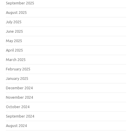
September 2025
August 2025
July 2025
June 2025
May 2025
April 2025
March 2025
February 2025
January 2025
December 2024
November 2024
October 2024
September 2024
August 2024