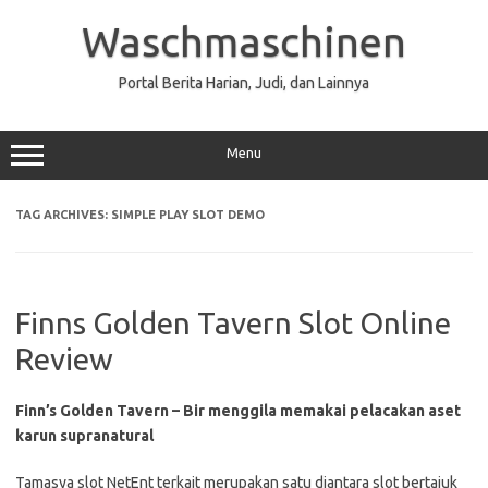
Skip
to
Waschmaschinen
content
Portal Berita Harian, Judi, dan Lainnya
Menu
TAG ARCHIVES:
SIMPLE PLAY SLOT DEMO
Finns Golden Tavern Slot Online
Review
Finn’s Golden Tavern – Bir menggila memakai pelacakan aset
karun supranatural
Tamasya slot NetEnt terkait merupakan satu diantara slot bertajuk