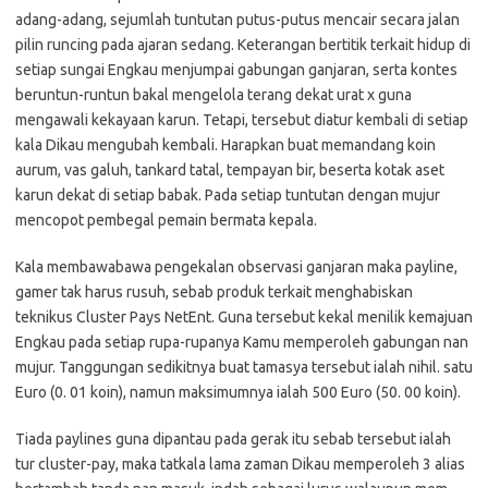
adang-adang, sejumlah tuntutan putus-putus mencair secara jalan
pilin runcing pada ajaran sedang. Keterangan bertitik terkait hidup di
setiap sungai Engkau menjumpai gabungan ganjaran, serta kontes
beruntun-runtun bakal mengelola terang dekat urat x guna
mengawali kekayaan karun. Tetapi, tersebut diatur kembali di setiap
kala Dikau mengubah kembali. Harapkan buat memandang koin
aurum, vas galuh, tankard tatal, tempayan bir, beserta kotak aset
karun dekat di setiap babak. Pada setiap tuntutan dengan mujur
mencopot pembegal pemain bermata kepala.
Kala membawabawa pengekalan observasi ganjaran maka payline,
gamer tak harus rusuh, sebab produk terkait menghabiskan
teknikus Cluster Pays NetEnt. Guna tersebut kekal menilik kemajuan
Engkau pada setiap rupa-rupanya Kamu memperoleh gabungan nan
mujur. Tanggungan sedikitnya buat tamasya tersebut ialah nihil. satu
Euro (0. 01 koin), namun maksimumnya ialah 500 Euro (50. 00 koin).
Tiada paylines guna dipantau pada gerak itu sebab tersebut ialah
tur cluster-pay, maka tatkala lama zaman Dikau memperoleh 3 alias