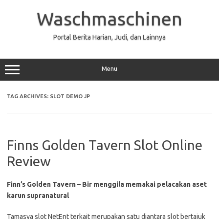
Skip
to
Waschmaschinen
content
Portal Berita Harian, Judi, dan Lainnya
Menu
TAG ARCHIVES:
SLOT DEMO JP
Finns Golden Tavern Slot Online
Review
Finn’s Golden Tavern – Bir menggila memakai pelacakan aset
karun supranatural
Tamasya slot NetEnt terkait merupakan satu diantara slot bertajuk