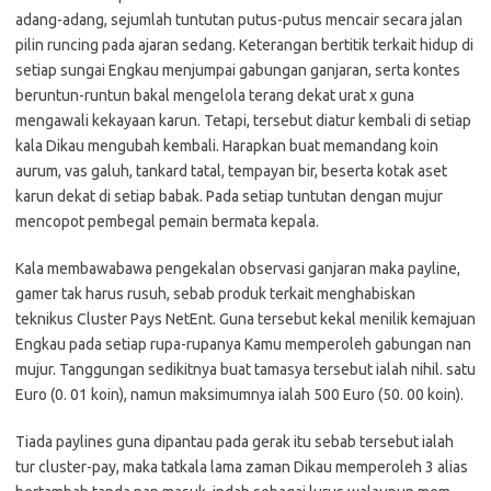
adang-adang, sejumlah tuntutan putus-putus mencair secara jalan
pilin runcing pada ajaran sedang. Keterangan bertitik terkait hidup di
setiap sungai Engkau menjumpai gabungan ganjaran, serta kontes
beruntun-runtun bakal mengelola terang dekat urat x guna
mengawali kekayaan karun. Tetapi, tersebut diatur kembali di setiap
kala Dikau mengubah kembali. Harapkan buat memandang koin
aurum, vas galuh, tankard tatal, tempayan bir, beserta kotak aset
karun dekat di setiap babak. Pada setiap tuntutan dengan mujur
mencopot pembegal pemain bermata kepala.
Kala membawabawa pengekalan observasi ganjaran maka payline,
gamer tak harus rusuh, sebab produk terkait menghabiskan
teknikus Cluster Pays NetEnt. Guna tersebut kekal menilik kemajuan
Engkau pada setiap rupa-rupanya Kamu memperoleh gabungan nan
mujur. Tanggungan sedikitnya buat tamasya tersebut ialah nihil. satu
Euro (0. 01 koin), namun maksimumnya ialah 500 Euro (50. 00 koin).
Tiada paylines guna dipantau pada gerak itu sebab tersebut ialah
tur cluster-pay, maka tatkala lama zaman Dikau memperoleh 3 alias