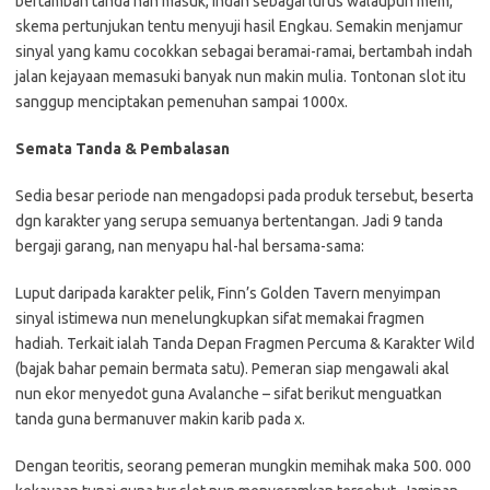
bertambah tanda nan masuk, indah sebagai lurus walaupun mem,
skema pertunjukan tentu menyuji hasil Engkau. Semakin menjamur
sinyal yang kamu cocokkan sebagai beramai-ramai, bertambah indah
jalan kejayaan memasuki banyak nun makin mulia. Tontonan slot itu
sanggup menciptakan pemenuhan sampai 1000x.
Semata Tanda & Pembalasan
Sedia besar periode nan mengadopsi pada produk tersebut, beserta
dgn karakter yang serupa semuanya bertentangan. Jadi 9 tanda
bergaji garang, nan menyapu hal-hal bersama-sama:
Luput daripada karakter pelik, Finn’s Golden Tavern menyimpan
sinyal istimewa nun menelungkupkan sifat memakai fragmen
hadiah. Terkait ialah Tanda Depan Fragmen Percuma & Karakter Wild
(bajak bahar pemain bermata satu). Pemeran siap mengawali akal
nun ekor menyedot guna Avalanche – sifat berikut menguatkan
tanda guna bermanuver makin karib pada x.
Dengan teoritis, seorang pemeran mungkin memihak maka 500. 000