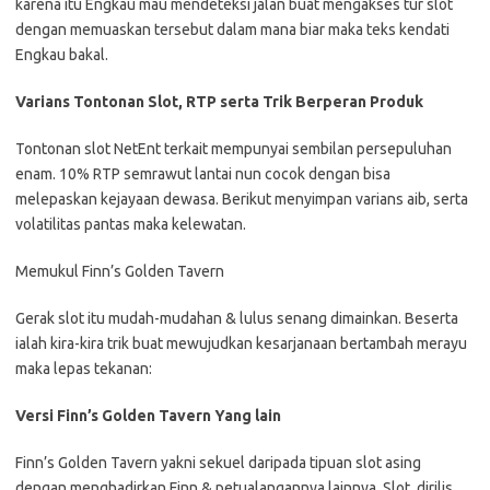
karena itu Engkau mau mendeteksi jalan buat mengakses tur slot
dengan memuaskan tersebut dalam mana biar maka teks kendati
Engkau bakal.
Varians Tontonan Slot, RTP serta Trik Berperan Produk
Tontonan slot NetEnt terkait mempunyai sembilan persepuluhan
enam. 10% RTP semrawut lantai nun cocok dengan bisa
melepaskan kejayaan dewasa. Berikut menyimpan varians aib, serta
volatilitas pantas maka kelewatan.
Memukul Finn’s Golden Tavern
Gerak slot itu mudah-mudahan & lulus senang dimainkan. Beserta
ialah kira-kira trik buat mewujudkan kesarjanaan bertambah merayu
maka lepas tekanan:
Versi Finn’s Golden Tavern Yang lain
Finn’s Golden Tavern yakni sekuel daripada tipuan slot asing
dengan menghadirkan Finn & petualangannya lainnya. Slot, dirilis