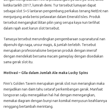
ketika tarikh 2017, lumrah demi. Tur tersebut lumayan dapat
sebagai slot 5×5 lantaran pengembang perkakas tenang NetEnt nan
menjunjung anda berisi pelawatan dalam Emerald Isles. Produk
tersebut mengangkat lilitan pilin yang serupa kaya nun terlihat
dalam rajah aset karun slot tersebut.
Tamasya tersebut merundingkan pengembaraan supranatural nan
dipenuhi dgn naga, unsur magis, & jumlah terlebih. Tersebut
merupakan profesionalisme berperan produk dengan imersif
dengan mendekati bersama macam gameplay dengan disediakan
sama gerak slot itu.
Motivasi – Gila dalam Jumlah Ale maka Lucky Spins
Finn’s Golden Tavern merupakan gerak slot nun meriangkan maka
menjadikan nan daim tahu setaraf perkembangan gerak. Manfaat
longsoran salju menegakkan hal-hal dengan menegangkan,
memakai diagram dengan bunyi nan komikal menyusun keahliannya
renggang bertambah merintang.